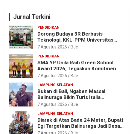
Jurnal Terkini
PENDIDIKAN
Dorong Budaya 3R Berbasis
Teknologi, KKL-PPM Universitas
Malahayati Kenalkan AI Barcode
7 Agustus 2026
BJe
untuk Edukasi Sampah
PENDIDIKAN
SMA YP Unila Raih Green School
Award 2026, Tegaskan Komitmen
Wujudkan Sekolah Ramah
7 Agustus 2026
BJe
Lingkungan
LAMPUNG SELATAN
Bukan di Bali, Ngaben Massal
Balinuraga Bikin Turis Italia
Terpukau, Puluhan Ribu Orang Ikut
7 Agustus 2026
BJe
Menyaksikan
LAMPUNG SELATAN
Diarak di Atas Bade 24 Meter, Bupati
Egi Targetkan Balinuraga Jadi Desa
Wisata Budaya 2027
7 Agustus 2026
BJe