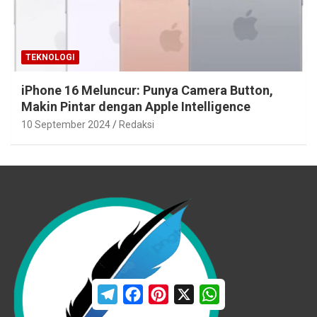
TEKNOLOGI
iPhone 16 Meluncur: Punya Camera Button,
Makin Pintar dengan Apple Intelligence
10 September 2024
Redaksi
T
F
P
X
W
e
a
i
h
l
c
n
a