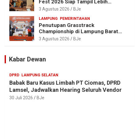
Fest 2026 Siap Tampil Lebih
Spektakuler dengan Empat Event
3 Agustus 2026
BJe
Ikonik dan Deretan Artis Ibu Kota
LAMPUNG
PEMERINTAHAN
Penutupan Grasstrack
Championship di Lampung Barat
Meriah, Dihadiri Ribuan Penonton; Ini
3 Agustus 2026
BJe
Kata Bupati Parosil
Kabar Dewan
DPRD
LAMPUNG SELATAN
Babak Baru Kasus Limbah PT Ciomas, DPRD
Lamsel, Jadwalkan Hearing Seluruh Vendor
30 Juli 2026
BJe