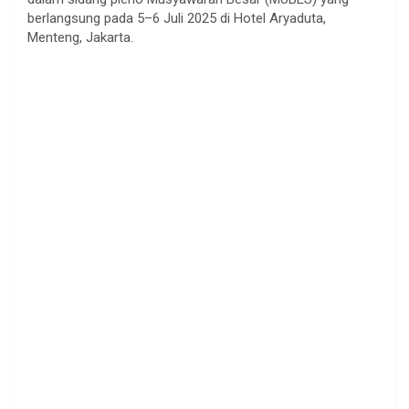
berlangsung pada 5–6 Juli 2025 di Hotel Aryaduta,
a
o
e
p
Menteng, Jakarta.
m
k
s
p
t