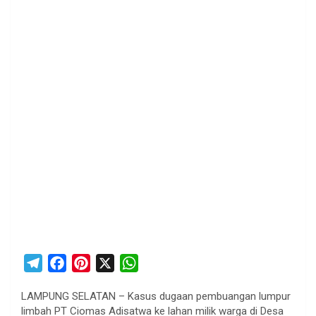
T
F
P
X
W
e
a
i
h
LAMPUNG SELATAN – Kasus dugaan pembuangan lumpur
l
c
n
a
limbah PT Ciomas Adisatwa ke lahan milik warga di Desa