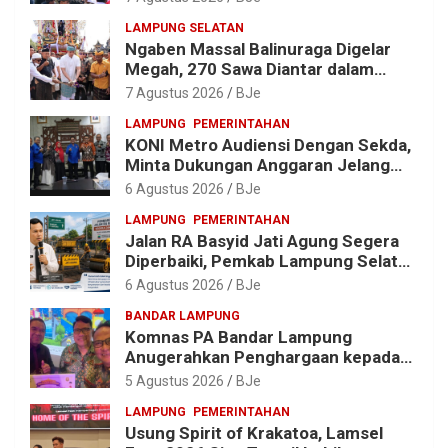
LAMPUNG SELATAN
Ngaben Massal Balinuraga Digelar
Megah, 270 Sawa Diantar dalam
Tradisi Suci yang Gerakkan Ekonomi
7 Agustus 2026
BJe
Warga
LAMPUNG
PEMERINTAHAN
KONI Metro Audiensi Dengan Sekda,
Minta Dukungan Anggaran Jelang
Porprov X Lampung
6 Agustus 2026
BJe
LAMPUNG
PEMERINTAHAN
Jalan RA Basyid Jati Agung Segera
Diperbaiki, Pemkab Lampung Selatan
Alokasikan Rp1,13 Miliar
6 Agustus 2026
BJe
BANDAR LAMPUNG
Komnas PA Bandar Lampung
Anugerahkan Penghargaan kepada
Kombes Pol. Alfret Jacob Tilukay
5 Agustus 2026
BJe
LAMPUNG
PEMERINTAHAN
Usung Spirit of Krakatoa, Lamsel