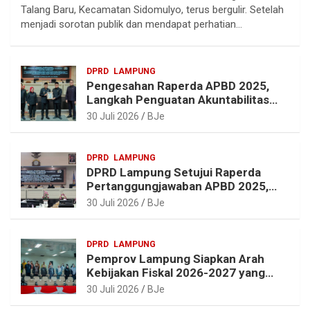
e
e
t
t
Talang Baru, Kecamatan Sidomulyo, terus bergulir. Setelah
g
b
e
s
menjadi sorotan publik dan mendapat perhatian…
r
o
r
A
a
o
e
p
DPRD
LAMPUNG
m
k
s
p
Pengesahan Raperda APBD 2025,
t
Langkah Penguatan Akuntabilitas
dan Pembangunan Lampung
30 Juli 2026
BJe
DPRD
LAMPUNG
DPRD Lampung Setujui Raperda
Pertanggungjawaban APBD 2025,
Beri Sejumlah Rekomendasi
30 Juli 2026
BJe
Perbaikan
DPRD
LAMPUNG
Pemprov Lampung Siapkan Arah
Kebijakan Fiskal 2026-2027 yang
Realistis dan Berkelanjutan
30 Juli 2026
BJe