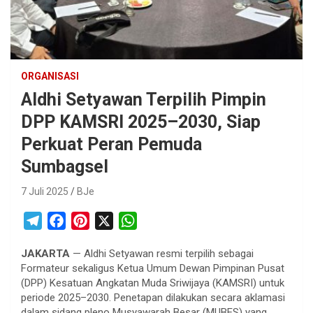
ORGANISASI
Aldhi Setyawan Terpilih Pimpin
DPP KAMSRI 2025–2030, Siap
Perkuat Peran Pemuda
Sumbagsel
7 Juli 2025
BJe
T
F
P
X
W
e
a
i
h
JAKARTA
— Aldhi Setyawan resmi terpilih sebagai
l
c
n
a
Formateur sekaligus Ketua Umum Dewan Pimpinan Pusat
e
e
t
t
(DPP) Kesatuan Angkatan Muda Sriwijaya (KAMSRI) untuk
g
b
e
s
periode 2025–2030. Penetapan dilakukan secara aklamasi
r
o
r
A
dalam sidang pleno Musyawarah Besar (MUBES) yang