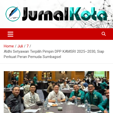
Skip
to
content
Sumber Berita Indonesia dan Internasional Terkini
JURNALKOTA.NET
Home
Juli
7
Aldhi Setyawan Terpilih Pimpin DPP KAMSRI 2025–2030, Siap
Perkuat Peran Pemuda Sumbagsel