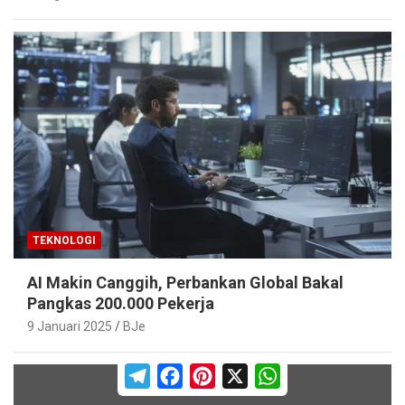
TEKNOLOGI
AI Makin Canggih, Perbankan Global Bakal
Pangkas 200.000 Pekerja
9 Januari 2025
BJe
T
F
P
X
W
e
a
i
h
l
c
n
a