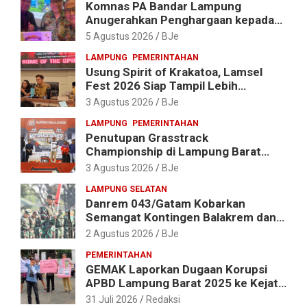
Komnas PA Bandar Lampung
Anugerahkan Penghargaan kepada
Kombes Pol. Alfret Jacob Tilukay
5 Agustus 2026
BJe
LAMPUNG
PEMERINTAHAN
Usung Spirit of Krakatoa, Lamsel
Fest 2026 Siap Tampil Lebih
Spektakuler dengan Empat Event
3 Agustus 2026
BJe
Ikonik dan Deretan Artis Ibu Kota
LAMPUNG
PEMERINTAHAN
Penutupan Grasstrack
Championship di Lampung Barat
Meriah, Dihadiri Ribuan Penonton; Ini
3 Agustus 2026
BJe
Kata Bupati Parosil
LAMPUNG SELATAN
Danrem 043/Gatam Kobarkan
Semangat Kontingen Balakrem dan
Yonif 143/TWEJ di Pembukaan
2 Agustus 2026
BJe
Lomba Binsat HUT Ke-1 Kodam
PEMERINTAHAN
XXI/Radin Inten
GEMAK Laporkan Dugaan Korupsi
APBD Lampung Barat 2025 ke Kejati
Lampung, Soroti Proyek Jalan
31 Juli 2026
Redaksi