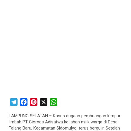
T
F
P
X
W
e
a
i
h
LAMPUNG SELATAN – Kasus dugaan pembuangan lumpur
l
c
n
a
limbah PT Ciomas Adisatwa ke lahan milik warga di Desa
e
e
t
t
Talang Baru, Kecamatan Sidomulyo, terus bergulir. Setelah