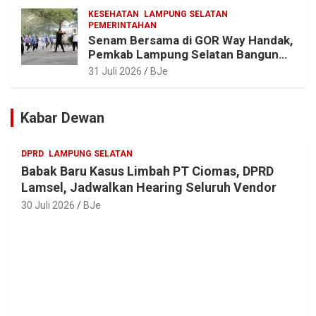
Muda Jaga Warisan Leluhur
KESEHATAN
LAMPUNG SELATAN
PEMERINTAHAN
Senam Bersama di GOR Way Handak,
Pemkab Lampung Selatan Bangun
ASN Sehat, Solid dan Siap Berikan
31 Juli 2026
BJe
Pelayanan Terbaik
Kabar Dewan
DPRD
LAMPUNG SELATAN
Babak Baru Kasus Limbah PT Ciomas, DPRD
Lamsel, Jadwalkan Hearing Seluruh Vendor
30 Juli 2026
BJe