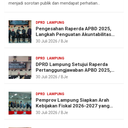
g
b
e
s
menjadi sorotan publik dan mendapat perhatian…
r
o
r
A
a
o
e
p
DPRD
LAMPUNG
m
k
s
p
Pengesahan Raperda APBD 2025,
t
Langkah Penguatan Akuntabilitas
dan Pembangunan Lampung
30 Juli 2026
BJe
DPRD
LAMPUNG
DPRD Lampung Setujui Raperda
Pertanggungjawaban APBD 2025,
Beri Sejumlah Rekomendasi
30 Juli 2026
BJe
Perbaikan
DPRD
LAMPUNG
Pemprov Lampung Siapkan Arah
Kebijakan Fiskal 2026-2027 yang
Realistis dan Berkelanjutan
30 Juli 2026
BJe