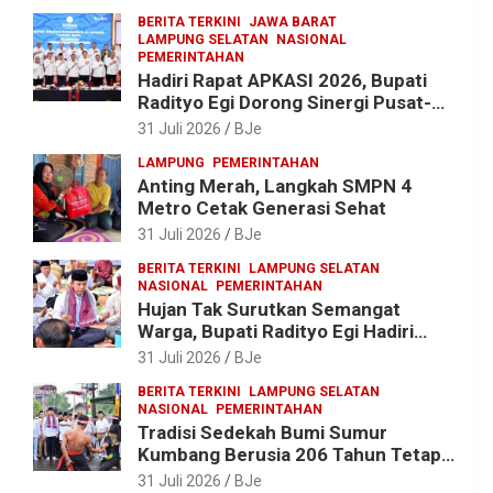
hingga Pengadaan Bibit Ikan
BERITA TERKINI
JAWA BARAT
LAMPUNG SELATAN
NASIONAL
PEMERINTAHAN
Hadiri Rapat APKASI 2026, Bupati
Radityo Egi Dorong Sinergi Pusat-
Daerah untuk Percepat
31 Juli 2026
BJe
Pembangunan Kabupaten
LAMPUNG
PEMERINTAHAN
Anting Merah, Langkah SMPN 4
Metro Cetak Generasi Sehat
31 Juli 2026
BJe
BERITA TERKINI
LAMPUNG SELATAN
NASIONAL
PEMERINTAHAN
Hujan Tak Surutkan Semangat
Warga, Bupati Radityo Egi Hadiri
Tradisi Sedekah Bumi 206 Tahun di
31 Juli 2026
BJe
Sumur Kumbang
BERITA TERKINI
LAMPUNG SELATAN
NASIONAL
PEMERINTAHAN
Tradisi Sedekah Bumi Sumur
Kumbang Berusia 206 Tahun Tetap
Lestari, Bupati Egi Ajak Generasi
31 Juli 2026
BJe