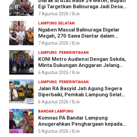
Diarak di Atas Bade 24 Meter, Bupati
Egi Targetkan Balinuraga Jadi Desa
Wisata Budaya 2027
7 Agustus 2026
BJe
LAMPUNG SELATAN
Ngaben Massal Balinuraga Digelar
Megah, 270 Sawa Diantar dalam
Tradisi Suci yang Gerakkan Ekonomi
7 Agustus 2026
BJe
Warga
LAMPUNG
PEMERINTAHAN
KONI Metro Audiensi Dengan Sekda,
Minta Dukungan Anggaran Jelang
Porprov X Lampung
6 Agustus 2026
BJe
LAMPUNG
PEMERINTAHAN
Jalan RA Basyid Jati Agung Segera
Diperbaiki, Pemkab Lampung Selatan
Alokasikan Rp1,13 Miliar
6 Agustus 2026
BJe
BANDAR LAMPUNG
Komnas PA Bandar Lampung
Anugerahkan Penghargaan kepada
Kombes Pol. Alfret Jacob Tilukay
5 Agustus 2026
BJe