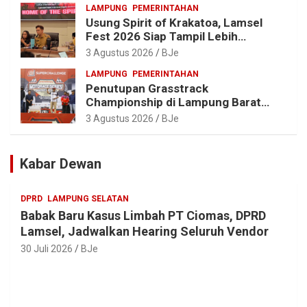
LAMPUNG
PEMERINTAHAN
Usung Spirit of Krakatoa, Lamsel
Fest 2026 Siap Tampil Lebih
Spektakuler dengan Empat Event
3 Agustus 2026
BJe
Ikonik dan Deretan Artis Ibu Kota
LAMPUNG
PEMERINTAHAN
Penutupan Grasstrack
Championship di Lampung Barat
Meriah, Dihadiri Ribuan Penonton; Ini
3 Agustus 2026
BJe
Kata Bupati Parosil
Kabar Dewan
DPRD
LAMPUNG SELATAN
Babak Baru Kasus Limbah PT Ciomas, DPRD
Lamsel, Jadwalkan Hearing Seluruh Vendor
30 Juli 2026
BJe