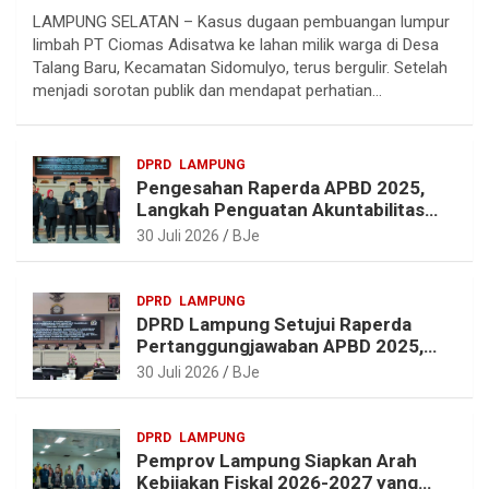
LAMPUNG SELATAN – Kasus dugaan pembuangan lumpur
l
c
n
a
limbah PT Ciomas Adisatwa ke lahan milik warga di Desa
e
e
t
t
Talang Baru, Kecamatan Sidomulyo, terus bergulir. Setelah
g
b
e
s
menjadi sorotan publik dan mendapat perhatian…
r
o
r
A
a
o
e
p
DPRD
LAMPUNG
m
k
s
p
Pengesahan Raperda APBD 2025,
t
Langkah Penguatan Akuntabilitas
dan Pembangunan Lampung
30 Juli 2026
BJe
DPRD
LAMPUNG
DPRD Lampung Setujui Raperda
Pertanggungjawaban APBD 2025,
Beri Sejumlah Rekomendasi
30 Juli 2026
BJe
Perbaikan
DPRD
LAMPUNG
Pemprov Lampung Siapkan Arah
Kebijakan Fiskal 2026-2027 yang