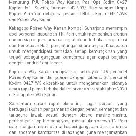
Manurung, PJU Polres Way Kanan, Pasi Ops Kodim 0427
Kapten Inf Suwito, Danramil 427-03/ Blambangan Umpu
Kapten A.rm Yana Mulyana, personil TNI dari Kodim 0427 /WK
dan Polres Way Kanan.
Kabagops Polres Way Kanan Kompol Suharjono memimpin
apel personel gabungan TNI Polri untuk memberikan arahan
dan persiapan pengamanan rapat pleno terbuka rekapitulasi
dan Penetapan Hasil penghitungan suara tingkat Kabupaten
untuk mengantisipasi terhadap setiap kemungkinan yang
terjadi sebagai gangguan kamtibmas agar dapat berjalan
dengan kondusif dan lancar.
Kapolres Way Kanan menjelaskan sebanyak 146 personel
Polres Way Kanan dan jajaran dengan dibantu 30 personel
Kodim 0427 WK dikerahkan untuk mengamankan jalannya
acara rapat pleno terbuka dalam pilkada serentak tahun 2020
di Kabupaten Way Kanan .
Sementara dalam rapat pleno ini, agar personil yang
bertugas lakukan pengamanan dengan penuh semangat dan
tanggung jawab sesuai dengan ploting masing-masing,
perlihatkan sikap tampang yang menunjukan bahwa TNI Polri
siap mengamankan dan antisipasi gangguan baik itu unras
dan ancaman kamtibmas di lapangan guna mengamankan