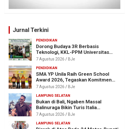
Jurnal Terkini
PENDIDIKAN
Dorong Budaya 3R Berbasis
Teknologi, KKL-PPM Universitas
Malahayati Kenalkan AI Barcode
7 Agustus 2026
BJe
untuk Edukasi Sampah
PENDIDIKAN
SMA YP Unila Raih Green School
Award 2026, Tegaskan Komitmen
Wujudkan Sekolah Ramah
7 Agustus 2026
BJe
Lingkungan
LAMPUNG SELATAN
Bukan di Bali, Ngaben Massal
Balinuraga Bikin Turis Italia
Terpukau, Puluhan Ribu Orang Ikut
7 Agustus 2026
BJe
Menyaksikan
LAMPUNG SELATAN