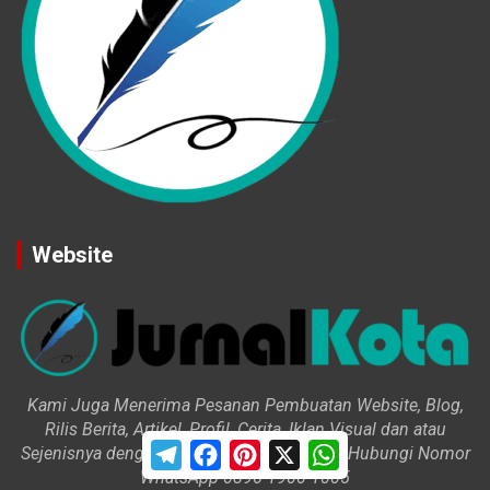
Website
Kami Juga Menerima Pesanan Pembuatan Website, Blog,
Rilis Berita, Artikel, Profil, Cerita, Iklan Visual dan atau
T
F
P
X
W
Sejenisnya dengan Harga Variatif. Silahkan Hubungi Nomor
e
a
i
h
WhatsApp 0896 1900 1005
l
c
n
a