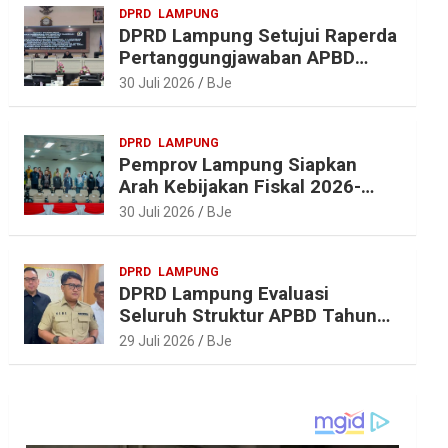
DPRD
LAMPUNG
DPRD Lampung Setujui Raperda
Pertanggungjawaban APBD
2025, Beri Sejumlah
30 Juli 2026
BJe
Rekomendasi Perbaikan
DPRD
LAMPUNG
Pemprov Lampung Siapkan
Arah Kebijakan Fiskal 2026-
2027 yang Realistis dan
30 Juli 2026
BJe
Berkelanjutan
DPRD
LAMPUNG
DPRD Lampung Evaluasi
Seluruh Struktur APBD Tahun
2027
29 Juli 2026
BJe