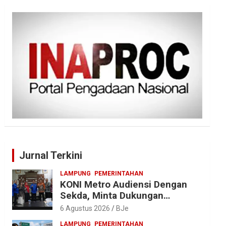
Jurnal Terkini
LAMPUNG
PEMERINTAHAN
KONI Metro Audiensi Dengan
Sekda, Minta Dukungan
Anggaran Jelang Porprov X
6 Agustus 2026
BJe
Lampung
LAMPUNG
PEMERINTAHAN