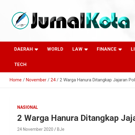
Skip
to
content
Sumber Berita Indonesia dan Internasional Terkini
JURNALKOTA.NET
DAERAH
WORLD
LAW
FINANCE
L
TECH
Home
November
24
2 Warga Hanura Ditangkap Jajaran Po
NASIONAL
2 Warga Hanura Ditangkap Jaj
24 November 2020
BJe