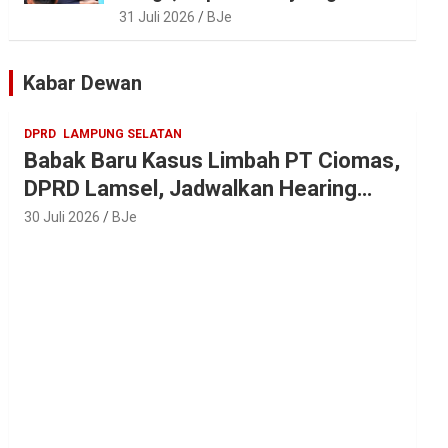
Tradisi Sedekah Bumi 206
31 Juli 2026
BJe
Tahun di Sumur Kumbang
Kabar Dewan
DPRD
LAMPUNG SELATAN
Babak Baru Kasus Limbah PT Ciomas,
DPRD Lamsel, Jadwalkan Hearing
Seluruh Vendor
30 Juli 2026
BJe