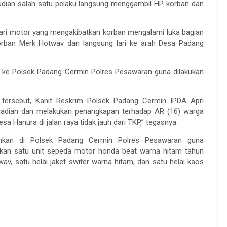
kemudian salah satu pelaku langsung menggambil HP korban dan
h dari motor yang mengakibatkan korban mengalami luka bagian
korban Merk Hotwav dan langsung lari ke arah Desa Padang
but ke Polsek Padang Cermin Polres Pesawaran guna dilakukan
n tersebut, Kanit Reskrim Polsek Padang Cermin IPDA Apri
jadian dan melakukan penangkapan terhadap AR (16) warga
 Hanura di jalan raya tidak jauh dari TKP,” tegasnya.
mankan di Polsek Padang Cermin Polres Pesawaran guna
nkan satu unit sepeda motor honda beat warna hitam tahun
v, satu helai jaket switer warna hitam, dan satu helai kaos