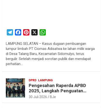
T
F
P
X
W
e
a
i
h
LAMPUNG SELATAN – Kasus dugaan pembuangan
l
c
n
a
lumpur limbah PT Ciomas Adisatwa ke lahan milik warga
e
e
t
t
di Desa Talang Baru, Kecamatan Sidomulyo, terus
g
b
e
s
bergulir. Setelah menjadi sorotan publik dan mendapat
r
o
r
A
perhatian…
a
o
e
p
m
k
s
p
DPRD
LAMPUNG
t
Pengesahan Raperda APBD
2025, Langkah Penguatan
Akuntabilitas dan
30 Juli 2026
BJe
Pembangunan Lampung