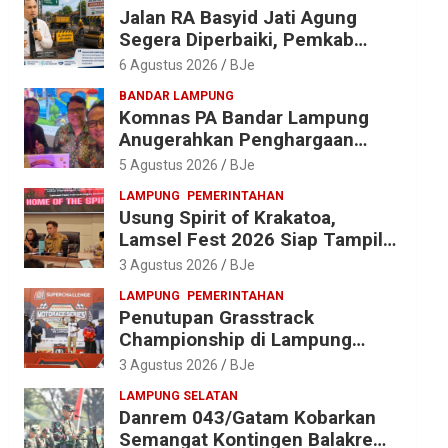
Jalan RA Basyid Jati Agung
Segera Diperbaiki, Pemkab
Lampung Selatan Alokasikan
6 Agustus 2026
BJe
Rp1,13 Miliar
BANDAR LAMPUNG
Komnas PA Bandar Lampung
Anugerahkan Penghargaan
kepada Kombes Pol. Alfret
5 Agustus 2026
BJe
Jacob Tilukay
LAMPUNG
PEMERINTAHAN
Usung Spirit of Krakatoa,
Lamsel Fest 2026 Siap Tampil
Lebih Spektakuler dengan
3 Agustus 2026
BJe
Empat Event Ikonik dan Deretan
LAMPUNG
PEMERINTAHAN
Artis Ibu Kota
Penutupan Grasstrack
Championship di Lampung
Barat Meriah, Dihadiri Ribuan
3 Agustus 2026
BJe
Penonton; Ini Kata Bupati
LAMPUNG SELATAN
Parosil
Danrem 043/Gatam Kobarkan
Semangat Kontingen Balakrem