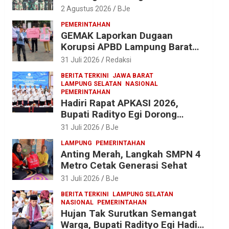
dan Yonif 143/TWEJ di
2 Agustus 2026
BJe
Pembukaan Lomba Binsat HUT
PEMERINTAHAN
Ke-1 Kodam XXI/Radin Inten
GEMAK Laporkan Dugaan
Korupsi APBD Lampung Barat
2025 ke Kejati Lampung, Soroti
31 Juli 2026
Redaksi
Proyek Jalan hingga Pengadaan
BERITA TERKINI
JAWA BARAT
Bibit Ikan
LAMPUNG SELATAN
NASIONAL
PEMERINTAHAN
Hadiri Rapat APKASI 2026,
Bupati Radityo Egi Dorong
Sinergi Pusat-Daerah untuk
31 Juli 2026
BJe
Percepat Pembangunan
LAMPUNG
PEMERINTAHAN
Kabupaten
Anting Merah, Langkah SMPN 4
Metro Cetak Generasi Sehat
31 Juli 2026
BJe
BERITA TERKINI
LAMPUNG SELATAN
NASIONAL
PEMERINTAHAN
Hujan Tak Surutkan Semangat
Warga, Bupati Radityo Egi Hadiri