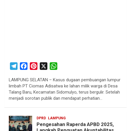
T
F
P
X
W
e
a
i
h
LAMPUNG SELATAN – Kasus dugaan pembuangan lumpur
l
c
n
a
limbah PT Ciomas Adisatwa ke lahan milik warga di Desa
e
e
t
t
Talang Baru, Kecamatan Sidomulyo, terus bergulir. Setelah
g
b
e
s
menjadi sorotan publik dan mendapat perhatian…
r
o
r
A
a
o
e
p
DPRD
LAMPUNG
m
k
s
p
Pengesahan Raperda APBD 2025,
t
Langkah Penguatan Akuntabilitas