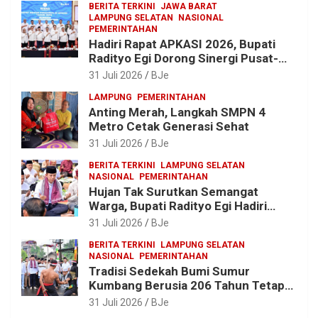
BERITA TERKINI
JAWA BARAT
LAMPUNG SELATAN
NASIONAL
PEMERINTAHAN
Hadiri Rapat APKASI 2026, Bupati
Radityo Egi Dorong Sinergi Pusat-
Daerah untuk Percepat
31 Juli 2026
BJe
Pembangunan Kabupaten
LAMPUNG
PEMERINTAHAN
Anting Merah, Langkah SMPN 4
Metro Cetak Generasi Sehat
31 Juli 2026
BJe
BERITA TERKINI
LAMPUNG SELATAN
NASIONAL
PEMERINTAHAN
Hujan Tak Surutkan Semangat
Warga, Bupati Radityo Egi Hadiri
Tradisi Sedekah Bumi 206 Tahun di
31 Juli 2026
BJe
Sumur Kumbang
BERITA TERKINI
LAMPUNG SELATAN
NASIONAL
PEMERINTAHAN
Tradisi Sedekah Bumi Sumur
Kumbang Berusia 206 Tahun Tetap
Lestari, Bupati Egi Ajak Generasi
31 Juli 2026
BJe
Muda Jaga Warisan Leluhur