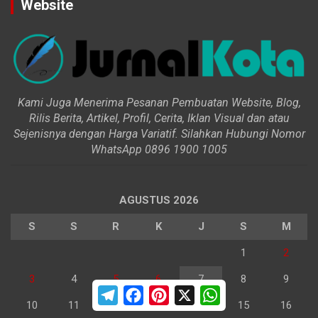
Website
Kami Juga Menerima Pesanan Pembuatan Website, Blog,
Rilis Berita, Artikel, Profil, Cerita, Iklan Visual dan atau
Sejenisnya dengan Harga Variatif. Silahkan Hubungi Nomor
WhatsApp 0896 1900 1005
AGUSTUS 2026
S
S
R
K
J
S
M
1
2
3
4
5
6
7
8
9
T
F
P
X
W
e
a
i
h
10
11
12
13
14
15
16
l
c
n
a