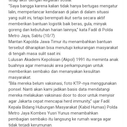
tetap aktif dengan kegiatan sosial.
“Saya bangga karena kalian tidak hanya bertugas mengatur
lalin, memperlancar kendaraan di jalan di dalam situasi
yang sulit ini, tetapi berempati ikut serta secara aktif
memberikan bantuan logistik baik beras, gula, minyak
goreng dan kebutuhan harian lainnya,” kata Fadil di Polda
Metro Jaya, Sabtu (10/7).
Mantan Kapolda Jawa Timur itu menambahkan bantuan
tersebut diharapkan bisa menutupi kekurangan masyarakat
di tengah masa sulit saat ini.
Lulusan Akademi Kepolisian (Akpol) 1991 itu meminta anak
buahnya agar memasuki area perkampungan untuk
memberikan sembako dan menanyakan kesulitan
masyarakat.
“Bila mereka belum vaksinasi, foto KTP-nya menggunakan
ponsel. Nanti akan kami jadikan basis data mendatangi
mereka melakukan vaksinasi door to door untuk menyisir
agar Jakarta cepat mencapai herd immunity,” ujar Fadil.
Kepala Bidang Hubungan Masyarakat (Kabid Humas) Polda
Metro Jaya Kombes Yusri Yunus menambahkan
pembagian sembako itu langsung ke rumah warga agar
tidak terjadi kerumunan.