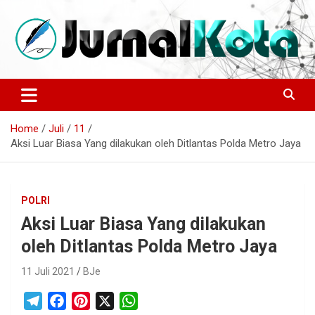
Skip
to
content
Sumber Berita Indonesia dan Internasional Terkini
JURNALKOTA.NET
Home
Juli
11
Aksi Luar Biasa Yang dilakukan oleh Ditlantas Polda Metro Jaya
POLRI
Aksi Luar Biasa Yang dilakukan
oleh Ditlantas Polda Metro Jaya
11 Juli 2021
BJe
T
F
P
X
W