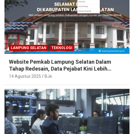
LAMPUNG SELATAN
TEKNOLOGI
Website Pemkab Lampung Selatan Dalam
Tahap Redesain, Data Pejabat Kini Lebih
Mudah Diakses
14 Agustus 2025
BJe