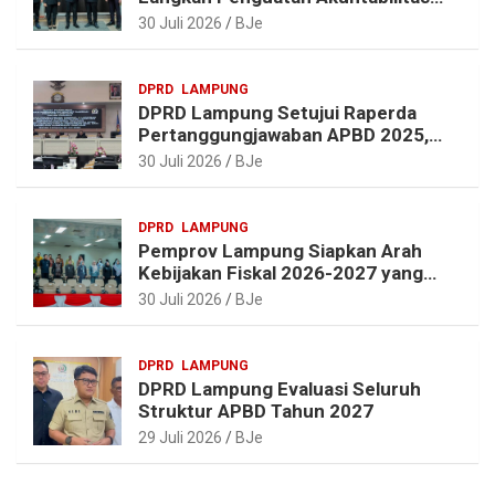
dan Pembangunan Lampung
30 Juli 2026
BJe
DPRD
LAMPUNG
DPRD Lampung Setujui Raperda
Pertanggungjawaban APBD 2025,
Beri Sejumlah Rekomendasi
30 Juli 2026
BJe
Perbaikan
DPRD
LAMPUNG
Pemprov Lampung Siapkan Arah
Kebijakan Fiskal 2026-2027 yang
Realistis dan Berkelanjutan
30 Juli 2026
BJe
DPRD
LAMPUNG
DPRD Lampung Evaluasi Seluruh
Struktur APBD Tahun 2027
29 Juli 2026
BJe