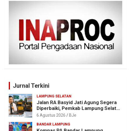
Jurnal Terkini
LAMPUNG SELATAN
Jalan RA Basyid Jati Agung Segera
Diperbaiki, Pemkab Lampung Selatan
Alokasikan Rp1,13 Miliar
6 Agustus 2026
BJe
BANDAR LAMPUNG
Komnas PA Bandar Lampung