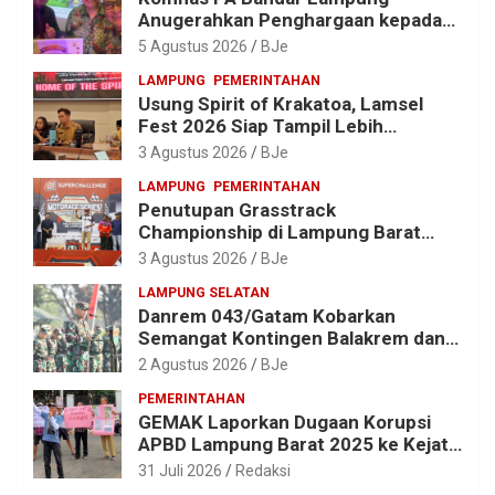
Anugerahkan Penghargaan kepada
Kombes Pol. Alfret Jacob Tilukay
5 Agustus 2026
BJe
LAMPUNG
PEMERINTAHAN
Usung Spirit of Krakatoa, Lamsel
Fest 2026 Siap Tampil Lebih
Spektakuler dengan Empat Event
3 Agustus 2026
BJe
Ikonik dan Deretan Artis Ibu Kota
LAMPUNG
PEMERINTAHAN
Penutupan Grasstrack
Championship di Lampung Barat
Meriah, Dihadiri Ribuan Penonton; Ini
3 Agustus 2026
BJe
Kata Bupati Parosil
LAMPUNG SELATAN
Danrem 043/Gatam Kobarkan
Semangat Kontingen Balakrem dan
Yonif 143/TWEJ di Pembukaan
2 Agustus 2026
BJe
Lomba Binsat HUT Ke-1 Kodam
PEMERINTAHAN
XXI/Radin Inten
GEMAK Laporkan Dugaan Korupsi
APBD Lampung Barat 2025 ke Kejati
Lampung, Soroti Proyek Jalan
31 Juli 2026
Redaksi
hingga Pengadaan Bibit Ikan