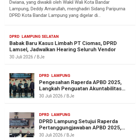
Dwiana, yang diwakili oleh Wakil Wali Kota Bandar
e
e
t
t
Lampung, Deddy Amarullah, menghadiri Sidang Paripurna
g
b
e
s
DPRD Kota Bandar Lampung yang digelar di…
r
o
r
A
a
o
e
p
DPRD
LAMPUNG SELATAN
m
k
s
p
Babak Baru Kasus Limbah PT Ciomas, DPRD
t
Lamsel, Jadwalkan Hearing Seluruh Vendor
30 Juli 2026
BJe
DPRD
LAMPUNG
Pengesahan Raperda APBD 2025,
Langkah Penguatan Akuntabilitas
dan Pembangunan Lampung
30 Juli 2026
BJe
DPRD
LAMPUNG
DPRD Lampung Setujui Raperda
Pertanggungjawaban APBD 2025,
Beri Sejumlah Rekomendasi
30 Juli 2026
BJe