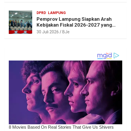
Perbaikan
DPRD
LAMPUNG
Pemprov Lampung Siapkan Arah
Kebijakan Fiskal 2026-2027 yang
Realistis dan Berkelanjutan
30 Juli 2026
BJe