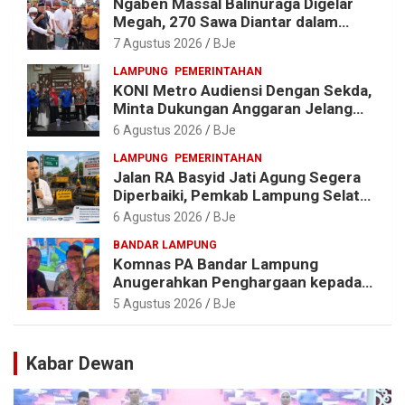
Ngaben Massal Balinuraga Digelar
Megah, 270 Sawa Diantar dalam
Tradisi Suci yang Gerakkan Ekonomi
7 Agustus 2026
BJe
Warga
LAMPUNG
PEMERINTAHAN
KONI Metro Audiensi Dengan Sekda,
Minta Dukungan Anggaran Jelang
Porprov X Lampung
6 Agustus 2026
BJe
LAMPUNG
PEMERINTAHAN
Jalan RA Basyid Jati Agung Segera
Diperbaiki, Pemkab Lampung Selatan
Alokasikan Rp1,13 Miliar
6 Agustus 2026
BJe
BANDAR LAMPUNG
Komnas PA Bandar Lampung
Anugerahkan Penghargaan kepada
Kombes Pol. Alfret Jacob Tilukay
5 Agustus 2026
BJe
Kabar Dewan