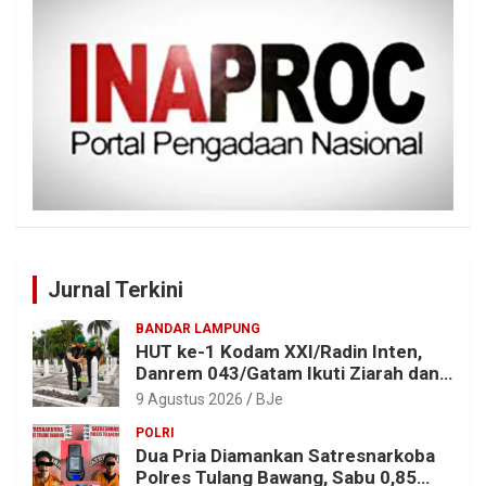
Jurnal Terkini
BANDAR LAMPUNG
HUT ke-1 Kodam XXI/Radin Inten,
Danrem 043/Gatam Ikuti Ziarah dan
Bakti Kesehatan
9 Agustus 2026
BJe
POLRI
Dua Pria Diamankan Satresnarkoba
Polres Tulang Bawang, Sabu 0,85