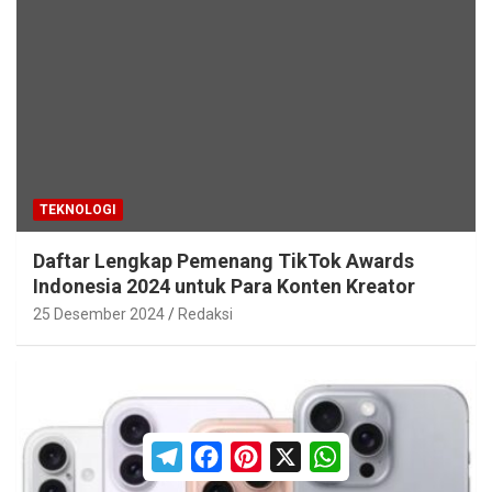
TEKNOLOGI
Daftar Lengkap Pemenang TikTok Awards
Indonesia 2024 untuk Para Konten Kreator
25 Desember 2024
Redaksi
T
F
P
X
W
e
a
i
h
l
c
n
a