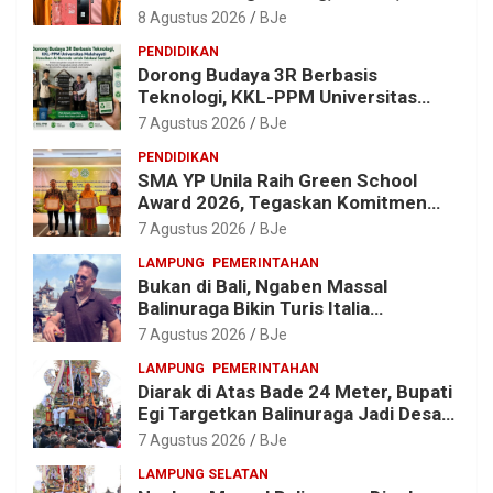
Gram dan Alat Hisap Disita
8 Agustus 2026
BJe
PENDIDIKAN
Dorong Budaya 3R Berbasis
Teknologi, KKL-PPM Universitas
Malahayati Kenalkan AI Barcode
7 Agustus 2026
BJe
untuk Edukasi Sampah
PENDIDIKAN
SMA YP Unila Raih Green School
Award 2026, Tegaskan Komitmen
Wujudkan Sekolah Ramah
7 Agustus 2026
BJe
Lingkungan
LAMPUNG
PEMERINTAHAN
Bukan di Bali, Ngaben Massal
Balinuraga Bikin Turis Italia
Terpukau, Puluhan Ribu Orang Ikut
7 Agustus 2026
BJe
Menyaksikan
LAMPUNG
PEMERINTAHAN
Diarak di Atas Bade 24 Meter, Bupati
Egi Targetkan Balinuraga Jadi Desa
Wisata Budaya 2027
7 Agustus 2026
BJe
LAMPUNG SELATAN