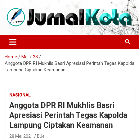
Skip
to
content
Sumber Berita Indonesia dan Internasional Terkini
JURNALKOTA.NET
Home
Mei
28
Anggota DPR RI Mukhlis Basri Apresiasi Perintah Tegas Kapolda
Lampung Ciptakan Keamanan
NASIONAL
Anggota DPR RI Mukhlis Basri
Apresiasi Perintah Tegas Kapolda
Lampung Ciptakan Keamanan
28 Mei 2021
BJe