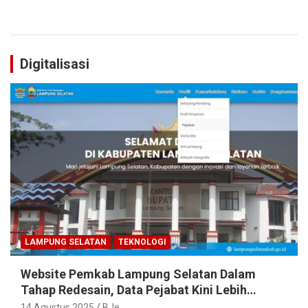
Digitalisasi
LAMPUNG SELATAN
TEKNOLOGI
Website Pemkab Lampung Selatan Dalam
Tahap Redesain, Data Pejabat Kini Lebih
Mudah Diakses
14 Agustus 2025
BJe