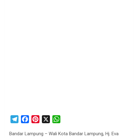
T
F
P
X
W
e
a
i
h
Bandar Lampung – Wali Kota Bandar Lampung, Hj. Eva
l
c
n
a