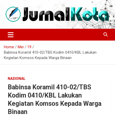
Skip
to
content
Sumber Berita Indonesia dan Internasional Terkini
JURNALKOTA.NET
Home
Mei
19
Babinsa Koramil 410-02/TBS Kodim 0410/KBL Lakukan
Kegiatan Komsos Kepada Warga Binaan
NASIONAL
Babinsa Koramil 410-02/TBS
Kodim 0410/KBL Lakukan
Kegiatan Komsos Kepada Warga
Binaan