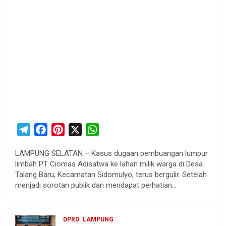
T
F
P
X
W
e
a
i
h
LAMPUNG SELATAN – Kasus dugaan pembuangan lumpur
l
c
n
a
limbah PT Ciomas Adisatwa ke lahan milik warga di Desa
e
e
t
t
Talang Baru, Kecamatan Sidomulyo, terus bergulir. Setelah
g
b
e
s
menjadi sorotan publik dan mendapat perhatian…
r
o
r
A
a
o
e
p
DPRD
LAMPUNG
m
k
s
p