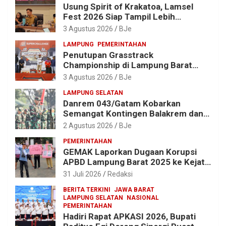
Usung Spirit of Krakatoa, Lamsel
Fest 2026 Siap Tampil Lebih
Spektakuler dengan Empat Event
3 Agustus 2026
BJe
Ikonik dan Deretan Artis Ibu Kota
LAMPUNG
PEMERINTAHAN
Penutupan Grasstrack
Championship di Lampung Barat
Meriah, Dihadiri Ribuan Penonton; Ini
3 Agustus 2026
BJe
Kata Bupati Parosil
LAMPUNG SELATAN
Danrem 043/Gatam Kobarkan
Semangat Kontingen Balakrem dan
Yonif 143/TWEJ di Pembukaan
2 Agustus 2026
BJe
Lomba Binsat HUT Ke-1 Kodam
PEMERINTAHAN
XXI/Radin Inten
GEMAK Laporkan Dugaan Korupsi
APBD Lampung Barat 2025 ke Kejati
Lampung, Soroti Proyek Jalan
31 Juli 2026
Redaksi
hingga Pengadaan Bibit Ikan
BERITA TERKINI
JAWA BARAT
LAMPUNG SELATAN
NASIONAL
PEMERINTAHAN
Hadiri Rapat APKASI 2026, Bupati