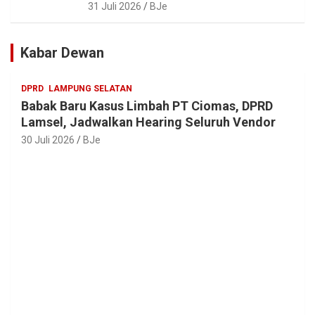
ASN Sehat, Solid dan Siap Berikan
31 Juli 2026
BJe
Pelayanan Terbaik
Kabar Dewan
DPRD
LAMPUNG SELATAN
Babak Baru Kasus Limbah PT Ciomas, DPRD
Lamsel, Jadwalkan Hearing Seluruh Vendor
30 Juli 2026
BJe