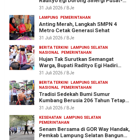
Radityo Egi Dorong Sinergi Pusat-
Daerah untuk Percepat
31 Juli 2026
BJe
Pembangunan Kabupaten
LAMPUNG
PEMERINTAHAN
Anting Merah, Langkah SMPN 4
Metro Cetak Generasi Sehat
31 Juli 2026
BJe
BERITA TERKINI
LAMPUNG SELATAN
NASIONAL
PEMERINTAHAN
Hujan Tak Surutkan Semangat
Warga, Bupati Radityo Egi Hadiri
Tradisi Sedekah Bumi 206 Tahun di
31 Juli 2026
BJe
Sumur Kumbang
BERITA TERKINI
LAMPUNG SELATAN
NASIONAL
PEMERINTAHAN
Tradisi Sedekah Bumi Sumur
Kumbang Berusia 206 Tahun Tetap
Lestari, Bupati Egi Ajak Generasi
31 Juli 2026
BJe
Muda Jaga Warisan Leluhur
KESEHATAN
LAMPUNG SELATAN
PEMERINTAHAN
Senam Bersama di GOR Way Handak,
Pemkab Lampung Selatan Bangun