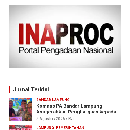
Jurnal Terkini
BANDAR LAMPUNG
Komnas PA Bandar Lampung
Anugerahkan Penghargaan kepada
Kombes Pol. Alfret Jacob Tilukay
5 Agustus 2026
BJe
LAMPUNG
PEMERINTAHAN