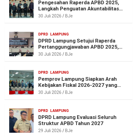
Pengesahan Raperda APBD 2025,
t
Langkah Penguatan Akuntabilitas
dan Pembangunan Lampung
30 Juli 2026
BJe
DPRD
LAMPUNG
DPRD Lampung Setujui Raperda
Pertanggungjawaban APBD 2025,
Beri Sejumlah Rekomendasi
30 Juli 2026
BJe
Perbaikan
DPRD
LAMPUNG
Pemprov Lampung Siapkan Arah
Kebijakan Fiskal 2026-2027 yang
Realistis dan Berkelanjutan
30 Juli 2026
BJe
DPRD
LAMPUNG
DPRD Lampung Evaluasi Seluruh
Struktur APBD Tahun 2027
29 Juli 2026
BJe