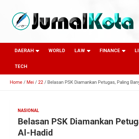
Skip
to
content
Sumber Berita Indonesia dan Internasional Terkini
JURNALKOTA.NET
DAERAH
WORLD
LAW
FINANCE
L
TECH
Home
Mei
22
Belasan PSK Diamankan Petugas, Paling Ban
NASIONAL
Belasan PSK Diamankan Petuga
Al-Hadid