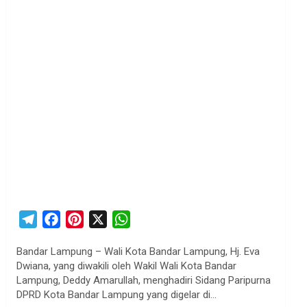
T
F
P
X
W
e
a
i
h
Bandar Lampung – Wali Kota Bandar Lampung, Hj. Eva
l
c
n
a
Dwiana, yang diwakili oleh Wakil Wali Kota Bandar
e
e
t
t
Lampung, Deddy Amarullah, menghadiri Sidang Paripurna
g
b
e
s
DPRD Kota Bandar Lampung yang digelar di…