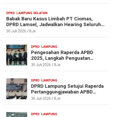
r
o
r
A
a
o
e
p
DPRD
LAMPUNG SELATAN
m
k
s
p
Babak Baru Kasus Limbah PT Ciomas,
t
DPRD Lamsel, Jadwalkan Hearing Seluruh
Vendor
30 Juli 2026
BJe
DPRD
LAMPUNG
Pengesahan Raperda APBD
2025, Langkah Penguatan
Akuntabilitas dan
30 Juli 2026
BJe
Pembangunan Lampung
DPRD
LAMPUNG
DPRD Lampung Setujui Raperda
Pertanggungjawaban APBD
2025, Beri Sejumlah
30 Juli 2026
BJe
Rekomendasi Perbaikan
DPRD
LAMPUNG