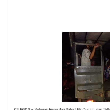
CILEGON –
Petugas terdiri dari Satpol PP Cilegon, dan T