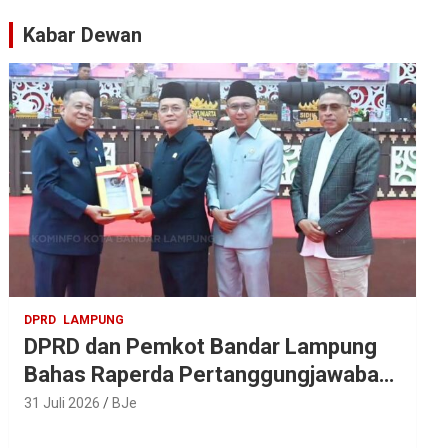
Kabar Dewan
DPRD
LAMPUNG
DPRD dan Pemkot Bandar Lampung
Bahas Raperda Pertanggungjawaban
APBD 2025
31 Juli 2026
BJe