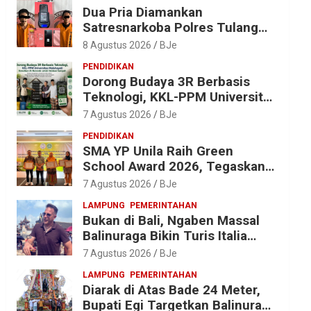
Dua Pria Diamankan
Satresnarkoba Polres Tulang
Bawang, Sabu 0,85 Gram dan
8 Agustus 2026
BJe
Alat Hisap Disita
PENDIDIKAN
Dorong Budaya 3R Berbasis
Teknologi, KKL-PPM Universitas
Malahayati Kenalkan AI Barcode
7 Agustus 2026
BJe
untuk Edukasi Sampah
PENDIDIKAN
SMA YP Unila Raih Green
School Award 2026, Tegaskan
Komitmen Wujudkan Sekolah
7 Agustus 2026
BJe
Ramah Lingkungan
LAMPUNG
PEMERINTAHAN
Bukan di Bali, Ngaben Massal
Balinuraga Bikin Turis Italia
Terpukau, Puluhan Ribu Orang
7 Agustus 2026
BJe
Ikut Menyaksikan
LAMPUNG
PEMERINTAHAN
Diarak di Atas Bade 24 Meter,
Bupati Egi Targetkan Balinuraga