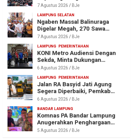
Jadi Desa Wisata Budaya 2027
7 Agustus 2026
BJe
LAMPUNG SELATAN
Ngaben Massal Balinuraga
Digelar Megah, 270 Sawa
Diantar dalam Tradisi Suci yang
7 Agustus 2026
BJe
Gerakkan Ekonomi Warga
LAMPUNG
PEMERINTAHAN
KONI Metro Audiensi Dengan
Sekda, Minta Dukungan
Anggaran Jelang Porprov X
6 Agustus 2026
BJe
Lampung
LAMPUNG
PEMERINTAHAN
Jalan RA Basyid Jati Agung
Segera Diperbaiki, Pemkab
Lampung Selatan Alokasikan
6 Agustus 2026
BJe
Rp1,13 Miliar
BANDAR LAMPUNG
Komnas PA Bandar Lampung
Anugerahkan Penghargaan
kepada Kombes Pol. Alfret
5 Agustus 2026
BJe
Jacob Tilukay