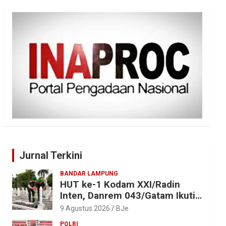
Jurnal Terkini
BANDAR LAMPUNG
HUT ke-1 Kodam XXI/Radin
Inten, Danrem 043/Gatam Ikuti
Ziarah dan Bakti Kesehatan
9 Agustus 2026
BJe
POLRI