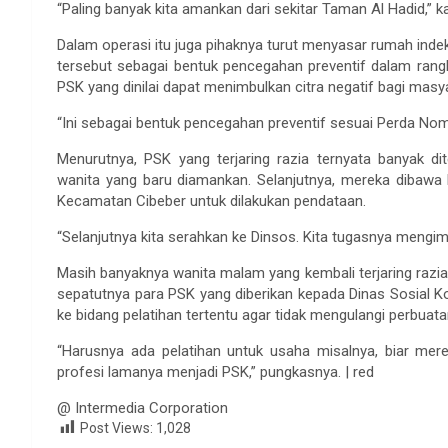
“Paling banyak kita amankan dari sekitar Taman Al Hadid,”
Dalam operasi itu juga pihaknya turut menyasar rumah indek
tersebut sebagai bentuk pencegahan preventif dalam rangk
PSK yang dinilai dapat menimbulkan citra negatif bagi masya
“Ini sebagai bentuk pencegahan preventif sesuai Perda Nomo
Menurutnya, PSK yang terjaring razia ternyata banyak d
wanita yang baru diamankan. Selanjutnya, mereka dibawa k
Kecamatan Cibeber untuk dilakukan pendataan.
“Selanjutnya kita serahkan ke Dinsos. Kita tugasnya mengim
Masih banyaknya wanita malam yang kembali terjaring razi
sepatutnya para PSK yang diberikan kepada Dinas Sosial Kot
ke bidang pelatihan tertentu agar tidak mengulangi perbuata
“Harusnya ada pelatihan untuk usaha misalnya, biar mer
profesi lamanya menjadi PSK,” pungkasnya. | red
@ Intermedia Corporation
Post Views:
1,028