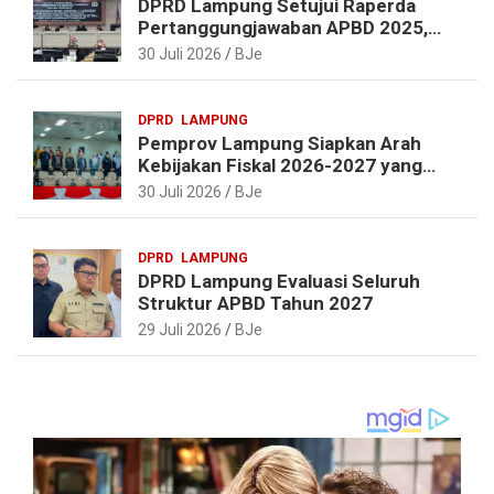
DPRD Lampung Setujui Raperda
Pertanggungjawaban APBD 2025,
Beri Sejumlah Rekomendasi
30 Juli 2026
BJe
Perbaikan
DPRD
LAMPUNG
Pemprov Lampung Siapkan Arah
Kebijakan Fiskal 2026-2027 yang
Realistis dan Berkelanjutan
30 Juli 2026
BJe
DPRD
LAMPUNG
DPRD Lampung Evaluasi Seluruh
Struktur APBD Tahun 2027
29 Juli 2026
BJe