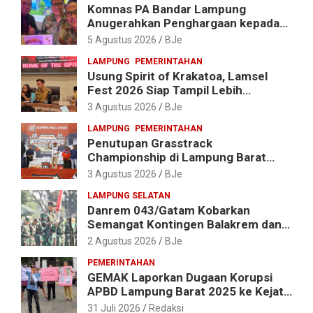
Komnas PA Bandar Lampung
Anugerahkan Penghargaan kepada
Kombes Pol. Alfret Jacob Tilukay
5 Agustus 2026
BJe
LAMPUNG
PEMERINTAHAN
Usung Spirit of Krakatoa, Lamsel
Fest 2026 Siap Tampil Lebih
Spektakuler dengan Empat Event
3 Agustus 2026
BJe
Ikonik dan Deretan Artis Ibu Kota
LAMPUNG
PEMERINTAHAN
Penutupan Grasstrack
Championship di Lampung Barat
Meriah, Dihadiri Ribuan Penonton; Ini
3 Agustus 2026
BJe
Kata Bupati Parosil
LAMPUNG SELATAN
Danrem 043/Gatam Kobarkan
Semangat Kontingen Balakrem dan
Yonif 143/TWEJ di Pembukaan
2 Agustus 2026
BJe
Lomba Binsat HUT Ke-1 Kodam
PEMERINTAHAN
XXI/Radin Inten
GEMAK Laporkan Dugaan Korupsi
APBD Lampung Barat 2025 ke Kejati
Lampung, Soroti Proyek Jalan
31 Juli 2026
Redaksi