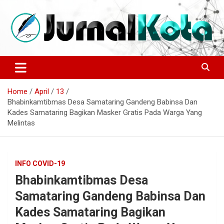
Skip
to
content
Sumber Berita Indonesia dan Internasional Terkini
JURNALKOTA.NET
Home
April
13
Bhabinkamtibmas Desa Samataring Gandeng Babinsa Dan
Kades Samataring Bagikan Masker Gratis Pada Warga Yang
Melintas
INFO COVID-19
Bhabinkamtibmas Desa
Samataring Gandeng Babinsa Dan
Kades Samataring Bagikan