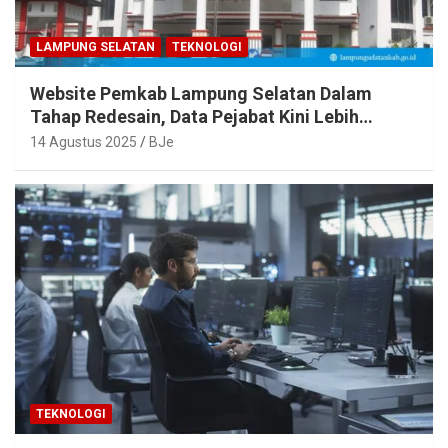
LAMPUNG SELATAN
TEKNOLOGI
Website Pemkab Lampung Selatan Dalam
Tahap Redesain, Data Pejabat Kini Lebih
Mudah Diakses
14 Agustus 2025
BJe
TEKNOLOGI