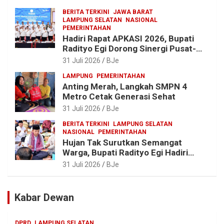
hingga Pengadaan Bibit Ikan
BERITA TERKINI
JAWA BARAT
LAMPUNG SELATAN
NASIONAL
PEMERINTAHAN
Hadiri Rapat APKASI 2026, Bupati
Radityo Egi Dorong Sinergi Pusat-
Daerah untuk Percepat
31 Juli 2026
BJe
Pembangunan Kabupaten
LAMPUNG
PEMERINTAHAN
Anting Merah, Langkah SMPN 4
Metro Cetak Generasi Sehat
31 Juli 2026
BJe
BERITA TERKINI
LAMPUNG SELATAN
NASIONAL
PEMERINTAHAN
Hujan Tak Surutkan Semangat
Warga, Bupati Radityo Egi Hadiri
Tradisi Sedekah Bumi 206 Tahun di
31 Juli 2026
BJe
Sumur Kumbang
Kabar Dewan
DPRD
LAMPUNG SELATAN