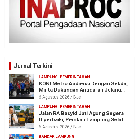
Jurnal Terkini
LAMPUNG
PEMERINTAHAN
KONI Metro Audiensi Dengan Sekda,
Minta Dukungan Anggaran Jelang
Porprov X Lampung
6 Agustus 2026
BJe
LAMPUNG
PEMERINTAHAN
Jalan RA Basyid Jati Agung Segera
Diperbaiki, Pemkab Lampung Selatan
Alokasikan Rp1,13 Miliar
6 Agustus 2026
BJe
BANDAR LAMPUNG