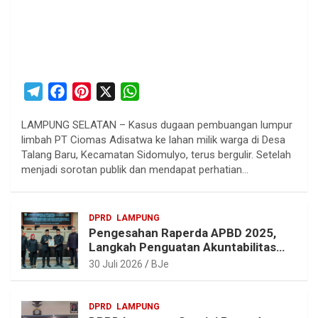
T
F
P
X
W
e
a
i
h
LAMPUNG SELATAN – Kasus dugaan pembuangan lumpur
l
c
n
a
limbah PT Ciomas Adisatwa ke lahan milik warga di Desa
e
e
t
t
Talang Baru, Kecamatan Sidomulyo, terus bergulir. Setelah
g
b
e
s
menjadi sorotan publik dan mendapat perhatian…
r
o
r
A
a
o
e
p
DPRD
LAMPUNG
m
k
s
p
Pengesahan Raperda APBD 2025,
t
Langkah Penguatan Akuntabilitas
dan Pembangunan Lampung
30 Juli 2026
BJe
DPRD
LAMPUNG