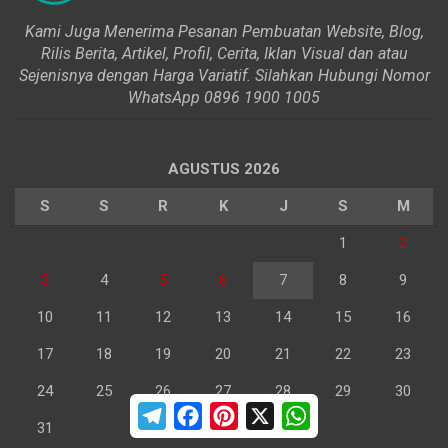
Kami Juga Menerima Pesanan Pembuatan Website, Blog,
Rilis Berita, Artikel, Profil, Cerita, Iklan Visual dan atau
Sejenisnya dengan Harga Variatif. Silahkan Hubungi Nomor
WhatsApp 0896 1900 1005
AGUSTUS 2026
S
S
R
K
J
S
M
1
2
3
4
5
6
7
8
9
10
11
12
13
14
15
16
17
18
19
20
21
22
23
24
25
26
27
28
29
30
T
F
P
X
W
e
a
i
h
31
l
c
n
a