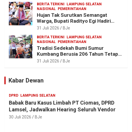
BERITA TERKINI
LAMPUNG SELATAN
NASIONAL
PEMERINTAHAN
Hujan Tak Surutkan Semangat
Warga, Bupati Radityo Egi Hadiri
Tradisi Sedekah Bumi 206 Tahun di
31 Juli 2026
BJe
Sumur Kumbang
BERITA TERKINI
LAMPUNG SELATAN
NASIONAL
PEMERINTAHAN
Tradisi Sedekah Bumi Sumur
Kumbang Berusia 206 Tahun Tetap
Lestari, Bupati Egi Ajak Generasi
31 Juli 2026
BJe
Muda Jaga Warisan Leluhur
Kabar Dewan
DPRD
LAMPUNG SELATAN
Babak Baru Kasus Limbah PT Ciomas, DPRD
Lamsel, Jadwalkan Hearing Seluruh Vendor
30 Juli 2026
BJe