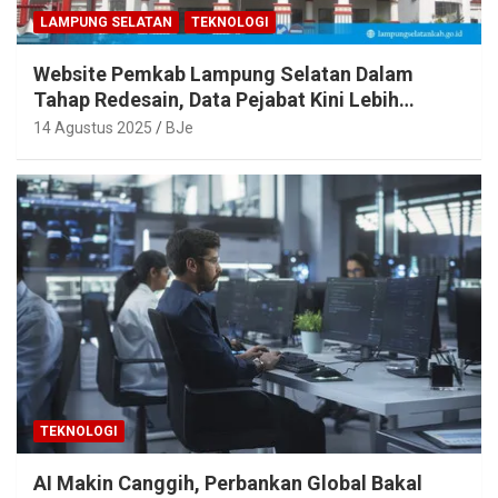
LAMPUNG SELATAN
TEKNOLOGI
Website Pemkab Lampung Selatan Dalam
Tahap Redesain, Data Pejabat Kini Lebih
Mudah Diakses
14 Agustus 2025
BJe
TEKNOLOGI
AI Makin Canggih, Perbankan Global Bakal