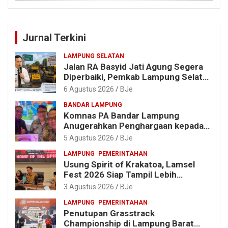
Jurnal Terkini
LAMPUNG SELATAN
Jalan RA Basyid Jati Agung Segera
Diperbaiki, Pemkab Lampung Selatan
Alokasikan Rp1,13 Miliar
6 Agustus 2026
BJe
BANDAR LAMPUNG
Komnas PA Bandar Lampung
Anugerahkan Penghargaan kepada
Kombes Pol. Alfret Jacob Tilukay
5 Agustus 2026
BJe
LAMPUNG
PEMERINTAHAN
Usung Spirit of Krakatoa, Lamsel
Fest 2026 Siap Tampil Lebih
Spektakuler dengan Empat Event
3 Agustus 2026
BJe
Ikonik dan Deretan Artis Ibu Kota
LAMPUNG
PEMERINTAHAN
Penutupan Grasstrack
Championship di Lampung Barat