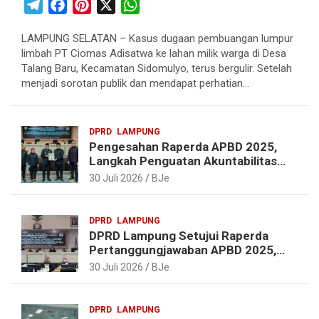
T
F
P
X
W
e
a
i
h
LAMPUNG SELATAN – Kasus dugaan pembuangan lumpur
l
c
n
a
limbah PT Ciomas Adisatwa ke lahan milik warga di Desa
e
e
t
t
Talang Baru, Kecamatan Sidomulyo, terus bergulir. Setelah
g
b
e
s
menjadi sorotan publik dan mendapat perhatian…
r
o
r
A
a
o
e
p
DPRD
LAMPUNG
m
k
s
p
Pengesahan Raperda APBD 2025,
t
Langkah Penguatan Akuntabilitas
dan Pembangunan Lampung
30 Juli 2026
BJe
DPRD
LAMPUNG
DPRD Lampung Setujui Raperda
Pertanggungjawaban APBD 2025,
Beri Sejumlah Rekomendasi
30 Juli 2026
BJe
Perbaikan
DPRD
LAMPUNG