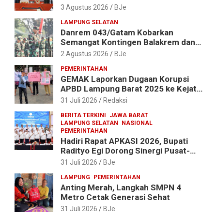
Meriah, Dihadiri Ribuan Penonton; Ini
3 Agustus 2026
BJe
Kata Bupati Parosil
LAMPUNG SELATAN
Danrem 043/Gatam Kobarkan
Semangat Kontingen Balakrem dan
Yonif 143/TWEJ di Pembukaan
2 Agustus 2026
BJe
Lomba Binsat HUT Ke-1 Kodam
PEMERINTAHAN
XXI/Radin Inten
GEMAK Laporkan Dugaan Korupsi
APBD Lampung Barat 2025 ke Kejati
Lampung, Soroti Proyek Jalan
31 Juli 2026
Redaksi
hingga Pengadaan Bibit Ikan
BERITA TERKINI
JAWA BARAT
LAMPUNG SELATAN
NASIONAL
PEMERINTAHAN
Hadiri Rapat APKASI 2026, Bupati
Radityo Egi Dorong Sinergi Pusat-
Daerah untuk Percepat
31 Juli 2026
BJe
Pembangunan Kabupaten
LAMPUNG
PEMERINTAHAN
Anting Merah, Langkah SMPN 4
Metro Cetak Generasi Sehat
31 Juli 2026
BJe