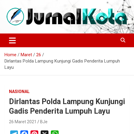
Skip
to
content
Sumber Berita Indonesia dan Internasional Terkini
JURNALKOTA.NET
Home
Maret
26
Dirlantas Polda Lampung Kunjungi Gadis Penderita Lumpuh
Layu
NASIONAL
Dirlantas Polda Lampung Kunjungi
Gadis Penderita Lumpuh Layu
26 Maret 2021
BJe