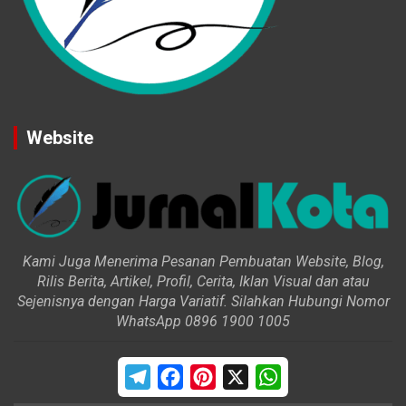
Website
Kami Juga Menerima Pesanan Pembuatan Website, Blog,
Rilis Berita, Artikel, Profil, Cerita, Iklan Visual dan atau
Sejenisnya dengan Harga Variatif. Silahkan Hubungi Nomor
WhatsApp 0896 1900 1005
T
F
P
X
W
e
a
i
h
AGUSTUS 2026
l
c
n
a