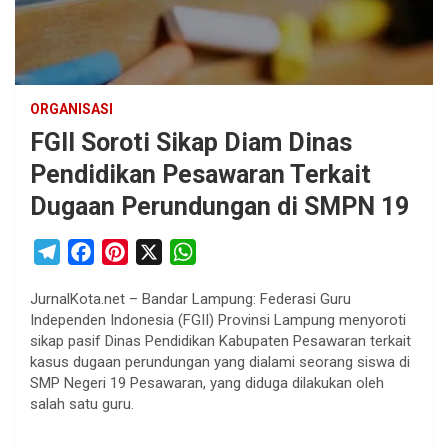
ORGANISASI
FGII Soroti Sikap Diam Dinas
Pendidikan Pesawaran Terkait
Dugaan Perundungan di SMPN 19
T
F
P
X
W
e
a
i
h
JurnalKota.net – Bandar Lampung: Federasi Guru
l
c
n
a
Independen Indonesia (FGII) Provinsi Lampung menyoroti
e
e
t
t
sikap pasif Dinas Pendidikan Kabupaten Pesawaran terkait
g
b
e
s
kasus dugaan perundungan yang dialami seorang siswa di
r
o
r
A
SMP Negeri 19 Pesawaran, yang diduga dilakukan oleh
salah satu guru.
a
o
e
p
m
k
s
p