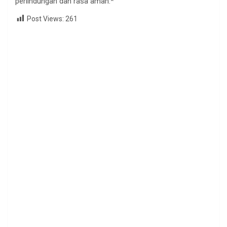
perlindungan dan rasa aman.*
Post Views:
261