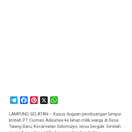
T
F
P
X
W
e
a
i
h
LAMPUNG SELATAN – Kasus dugaan pembuangan lumpur
l
c
n
a
limbah PT Ciomas Adisatwa ke lahan milik warga di Desa
e
e
t
t
Talang Baru, Kecamatan Sidomulyo, terus bergulir. Setelah
g
b
e
s