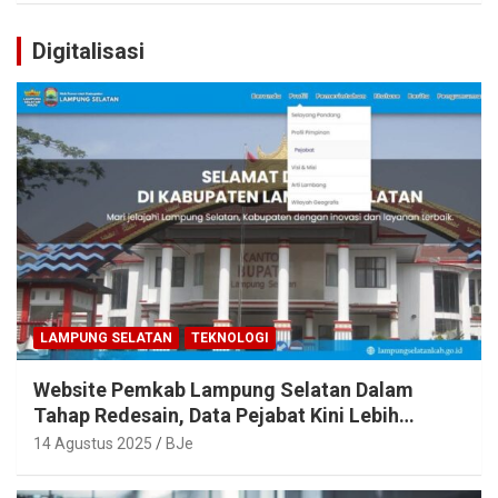
Digitalisasi
LAMPUNG SELATAN
TEKNOLOGI
Website Pemkab Lampung Selatan Dalam
Tahap Redesain, Data Pejabat Kini Lebih
Mudah Diakses
14 Agustus 2025
BJe