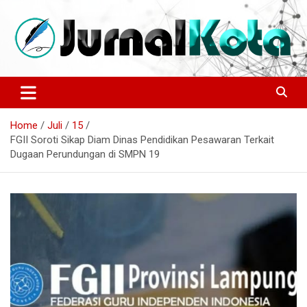
Skip
to
content
Sumber Berita Indonesia dan Internasional Terkini
JURNALKOTA.NET
Home
Juli
15
FGII Soroti Sikap Diam Dinas Pendidikan Pesawaran Terkait
Dugaan Perundungan di SMPN 19