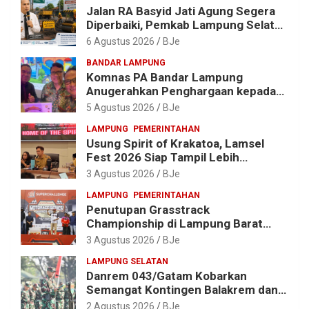
Jalan RA Basyid Jati Agung Segera
Diperbaiki, Pemkab Lampung Selatan
Alokasikan Rp1,13 Miliar
6 Agustus 2026
BJe
BANDAR LAMPUNG
Komnas PA Bandar Lampung
Anugerahkan Penghargaan kepada
Kombes Pol. Alfret Jacob Tilukay
5 Agustus 2026
BJe
LAMPUNG
PEMERINTAHAN
Usung Spirit of Krakatoa, Lamsel
Fest 2026 Siap Tampil Lebih
Spektakuler dengan Empat Event
3 Agustus 2026
BJe
Ikonik dan Deretan Artis Ibu Kota
LAMPUNG
PEMERINTAHAN
Penutupan Grasstrack
Championship di Lampung Barat
Meriah, Dihadiri Ribuan Penonton; Ini
3 Agustus 2026
BJe
Kata Bupati Parosil
LAMPUNG SELATAN
Danrem 043/Gatam Kobarkan
Semangat Kontingen Balakrem dan
Yonif 143/TWEJ di Pembukaan
2 Agustus 2026
BJe