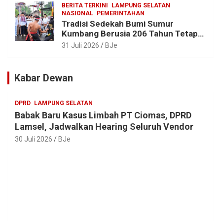
BERITA TERKINI
LAMPUNG SELATAN
NASIONAL
PEMERINTAHAN
Tradisi Sedekah Bumi Sumur
Kumbang Berusia 206 Tahun Tetap
Lestari, Bupati Egi Ajak Generasi
31 Juli 2026
BJe
Muda Jaga Warisan Leluhur
Kabar Dewan
DPRD
LAMPUNG SELATAN
Babak Baru Kasus Limbah PT Ciomas, DPRD
Lamsel, Jadwalkan Hearing Seluruh Vendor
30 Juli 2026
BJe