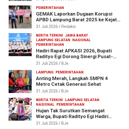
Lomba Binsat HUT Ke-1 Kodam
PEMERINTAHAN
XXI/Radin Inten
GEMAK Laporkan Dugaan Korupsi
APBD Lampung Barat 2025 ke Kejati
Lampung, Soroti Proyek Jalan
31 Juli 2026
Redaksi
hingga Pengadaan Bibit Ikan
BERITA TERKINI
JAWA BARAT
LAMPUNG SELATAN
NASIONAL
PEMERINTAHAN
Hadiri Rapat APKASI 2026, Bupati
Radityo Egi Dorong Sinergi Pusat-
Daerah untuk Percepat
31 Juli 2026
BJe
Pembangunan Kabupaten
LAMPUNG
PEMERINTAHAN
Anting Merah, Langkah SMPN 4
Metro Cetak Generasi Sehat
31 Juli 2026
BJe
BERITA TERKINI
LAMPUNG SELATAN
NASIONAL
PEMERINTAHAN
Hujan Tak Surutkan Semangat
Warga, Bupati Radityo Egi Hadiri
Tradisi Sedekah Bumi 206 Tahun di
31 Juli 2026
BJe
Sumur Kumbang