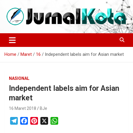
Skip
to
content
Sumber Berita Indonesia dan Internasional Terkini
JURNALKOTA.NET
Home
Maret
16
Independent labels aim for Asian market
NASIONAL
Independent labels aim for Asian
market
16 Maret 2018
BJe
T
F
P
X
W
e
a
i
h