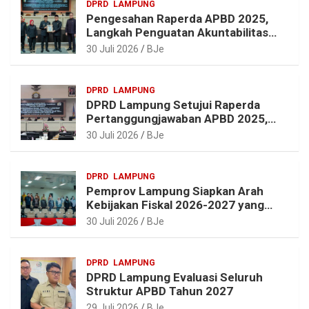
DPRD
LAMPUNG
m
k
s
p
Pengesahan Raperda APBD 2025,
t
Langkah Penguatan Akuntabilitas
dan Pembangunan Lampung
30 Juli 2026
BJe
DPRD
LAMPUNG
DPRD Lampung Setujui Raperda
Pertanggungjawaban APBD 2025,
Beri Sejumlah Rekomendasi
30 Juli 2026
BJe
Perbaikan
DPRD
LAMPUNG
Pemprov Lampung Siapkan Arah
Kebijakan Fiskal 2026-2027 yang
Realistis dan Berkelanjutan
30 Juli 2026
BJe
DPRD
LAMPUNG
DPRD Lampung Evaluasi Seluruh
Struktur APBD Tahun 2027
29 Juli 2026
BJe