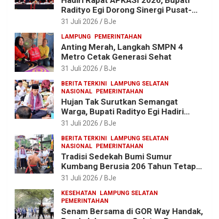
Radityo Egi Dorong Sinergi Pusat-
Daerah untuk Percepat
31 Juli 2026
BJe
Pembangunan Kabupaten
LAMPUNG
PEMERINTAHAN
Anting Merah, Langkah SMPN 4
Metro Cetak Generasi Sehat
31 Juli 2026
BJe
BERITA TERKINI
LAMPUNG SELATAN
NASIONAL
PEMERINTAHAN
Hujan Tak Surutkan Semangat
Warga, Bupati Radityo Egi Hadiri
Tradisi Sedekah Bumi 206 Tahun di
31 Juli 2026
BJe
Sumur Kumbang
BERITA TERKINI
LAMPUNG SELATAN
NASIONAL
PEMERINTAHAN
Tradisi Sedekah Bumi Sumur
Kumbang Berusia 206 Tahun Tetap
Lestari, Bupati Egi Ajak Generasi
31 Juli 2026
BJe
Muda Jaga Warisan Leluhur
KESEHATAN
LAMPUNG SELATAN
PEMERINTAHAN
Senam Bersama di GOR Way Handak,