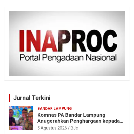
Jurnal Terkini
BANDAR LAMPUNG
Komnas PA Bandar Lampung
Anugerahkan Penghargaan kepada
Kombes Pol. Alfret Jacob Tilukay
5 Agustus 2026
BJe