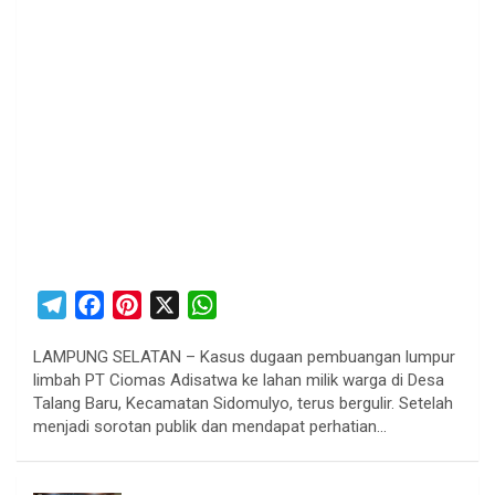
T
F
P
X
W
e
a
i
h
LAMPUNG SELATAN – Kasus dugaan pembuangan lumpur
l
c
n
a
limbah PT Ciomas Adisatwa ke lahan milik warga di Desa
e
e
t
t
Talang Baru, Kecamatan Sidomulyo, terus bergulir. Setelah
g
b
e
s
menjadi sorotan publik dan mendapat perhatian…
r
o
r
A
a
o
e
p