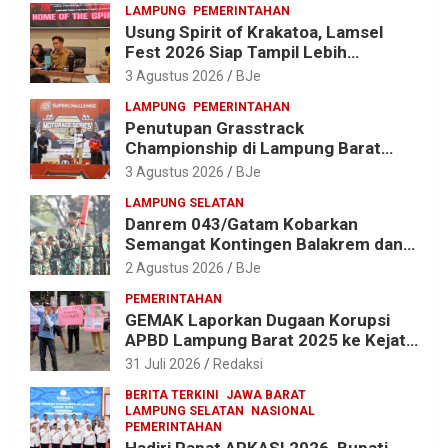
LAMPUNG
PEMERINTAHAN
Usung Spirit of Krakatoa, Lamsel
Fest 2026 Siap Tampil Lebih
Spektakuler dengan Empat Event
3 Agustus 2026
BJe
Ikonik dan Deretan Artis Ibu Kota
LAMPUNG
PEMERINTAHAN
Penutupan Grasstrack
Championship di Lampung Barat
Meriah, Dihadiri Ribuan Penonton; Ini
3 Agustus 2026
BJe
Kata Bupati Parosil
LAMPUNG SELATAN
Danrem 043/Gatam Kobarkan
Semangat Kontingen Balakrem dan
Yonif 143/TWEJ di Pembukaan
2 Agustus 2026
BJe
Lomba Binsat HUT Ke-1 Kodam
PEMERINTAHAN
XXI/Radin Inten
GEMAK Laporkan Dugaan Korupsi
APBD Lampung Barat 2025 ke Kejati
Lampung, Soroti Proyek Jalan
31 Juli 2026
Redaksi
hingga Pengadaan Bibit Ikan
BERITA TERKINI
JAWA BARAT
LAMPUNG SELATAN
NASIONAL
PEMERINTAHAN
Hadiri Rapat APKASI 2026, Bupati