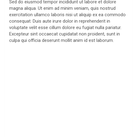
Sed do eiusmod tempor incididunt ut labore et dolore
l
c
n
a
magna aliqua. Ut enim ad minim veniam, quis nostrud
e
e
t
t
exercitation ullamco laboris nisi ut aliquip ex ea commodo
g
b
e
s
consequat. Duis aute irure dolor in reprehenderit in
r
o
r
A
voluptate velit esse cillum dolore eu fugiat nulla pariatur.
Excepteur sint occaecat cupidatat non proident, sunt in
a
o
e
p
culpa qui officia deserunt mollit anim id est laborum.
m
k
s
p
t