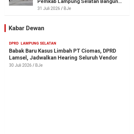
Pemkab Lampung Selatan Bangun
ASN Sehat, Solid dan Siap Berikan
31 Juli 2026
BJe
Pelayanan Terbaik
Kabar Dewan
DPRD
LAMPUNG SELATAN
Babak Baru Kasus Limbah PT Ciomas, DPRD
Lamsel, Jadwalkan Hearing Seluruh Vendor
30 Juli 2026
BJe