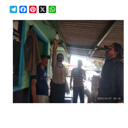
T
F
P
X
W
e
a
i
h
l
c
n
a
e
e
t
t
g
b
e
s
r
o
r
A
a
o
e
p
m
k
s
p
t