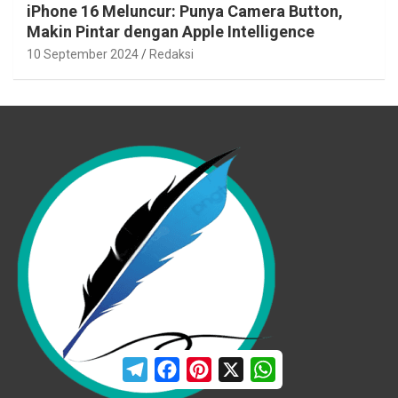
iPhone 16 Meluncur: Punya Camera Button,
Makin Pintar dengan Apple Intelligence
10 September 2024
Redaksi
T
F
P
X
W
e
a
i
h
l
c
n
a