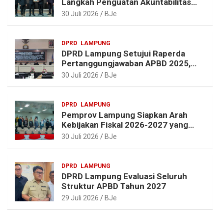
Langkah Penguatan Akuntabilitas
dan Pembangunan Lampung
30 Juli 2026
BJe
DPRD
LAMPUNG
DPRD Lampung Setujui Raperda
Pertanggungjawaban APBD 2025,
Beri Sejumlah Rekomendasi
30 Juli 2026
BJe
Perbaikan
DPRD
LAMPUNG
Pemprov Lampung Siapkan Arah
Kebijakan Fiskal 2026-2027 yang
Realistis dan Berkelanjutan
30 Juli 2026
BJe
DPRD
LAMPUNG
DPRD Lampung Evaluasi Seluruh
Struktur APBD Tahun 2027
29 Juli 2026
BJe