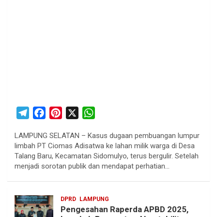
T
F
P
X
W
e
a
i
h
LAMPUNG SELATAN – Kasus dugaan pembuangan lumpur
l
c
n
a
limbah PT Ciomas Adisatwa ke lahan milik warga di Desa
e
e
t
t
Talang Baru, Kecamatan Sidomulyo, terus bergulir. Setelah
g
b
e
s
menjadi sorotan publik dan mendapat perhatian…
r
o
r
A
a
o
e
p
DPRD
LAMPUNG
m
k
s
p
Pengesahan Raperda APBD 2025,
t