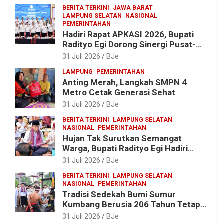
hingga Pengadaan Bibit Ikan
BERITA TERKINI
JAWA BARAT
LAMPUNG SELATAN
NASIONAL
PEMERINTAHAN
Hadiri Rapat APKASI 2026, Bupati
Radityo Egi Dorong Sinergi Pusat-
Daerah untuk Percepat
31 Juli 2026
BJe
Pembangunan Kabupaten
LAMPUNG
PEMERINTAHAN
Anting Merah, Langkah SMPN 4
Metro Cetak Generasi Sehat
31 Juli 2026
BJe
BERITA TERKINI
LAMPUNG SELATAN
NASIONAL
PEMERINTAHAN
Hujan Tak Surutkan Semangat
Warga, Bupati Radityo Egi Hadiri
Tradisi Sedekah Bumi 206 Tahun di
31 Juli 2026
BJe
Sumur Kumbang
BERITA TERKINI
LAMPUNG SELATAN
NASIONAL
PEMERINTAHAN
Tradisi Sedekah Bumi Sumur
Kumbang Berusia 206 Tahun Tetap
Lestari, Bupati Egi Ajak Generasi
31 Juli 2026
BJe