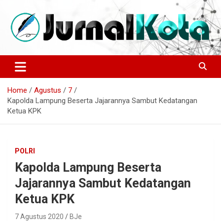
Skip
to
content
Sumber Berita Indonesia dan Internasional Terkini
JURNALKOTA.NET
Home
Agustus
7
Kapolda Lampung Beserta Jajarannya Sambut Kedatangan
Ketua KPK
POLRI
Kapolda Lampung Beserta
Jajarannya Sambut Kedatangan
Ketua KPK
7 Agustus 2020
BJe