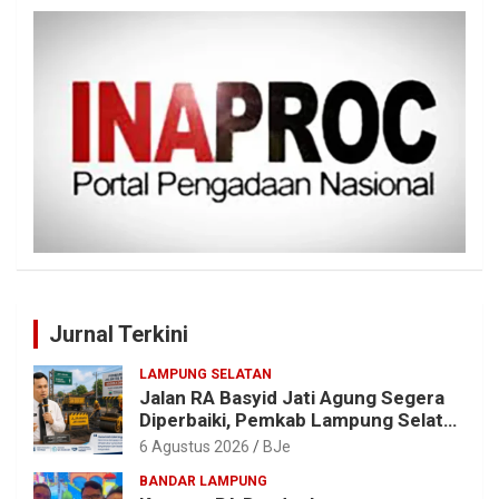
Jurnal Terkini
LAMPUNG SELATAN
Jalan RA Basyid Jati Agung Segera
Diperbaiki, Pemkab Lampung Selatan
Alokasikan Rp1,13 Miliar
6 Agustus 2026
BJe
BANDAR LAMPUNG