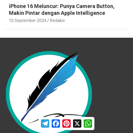
iPhone 16 Meluncur: Punya Camera Button,
Makin Pintar dengan Apple Intelligence
10 September 2024
Redaksi
T
F
P
X
W
e
a
i
h
l
c
n
a