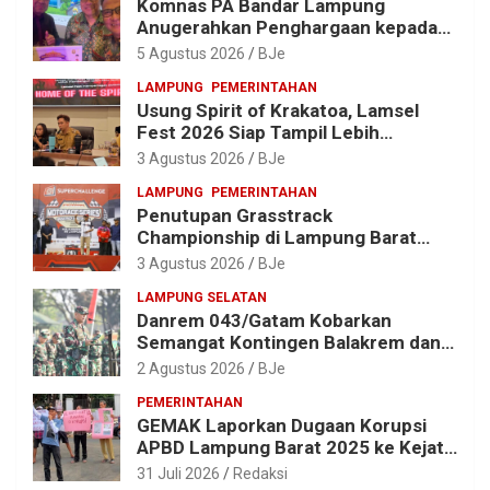
Komnas PA Bandar Lampung
Anugerahkan Penghargaan kepada
Kombes Pol. Alfret Jacob Tilukay
5 Agustus 2026
BJe
LAMPUNG
PEMERINTAHAN
Usung Spirit of Krakatoa, Lamsel
Fest 2026 Siap Tampil Lebih
Spektakuler dengan Empat Event
3 Agustus 2026
BJe
Ikonik dan Deretan Artis Ibu Kota
LAMPUNG
PEMERINTAHAN
Penutupan Grasstrack
Championship di Lampung Barat
Meriah, Dihadiri Ribuan Penonton; Ini
3 Agustus 2026
BJe
Kata Bupati Parosil
LAMPUNG SELATAN
Danrem 043/Gatam Kobarkan
Semangat Kontingen Balakrem dan
Yonif 143/TWEJ di Pembukaan
2 Agustus 2026
BJe
Lomba Binsat HUT Ke-1 Kodam
PEMERINTAHAN
XXI/Radin Inten
GEMAK Laporkan Dugaan Korupsi
APBD Lampung Barat 2025 ke Kejati
Lampung, Soroti Proyek Jalan
31 Juli 2026
Redaksi