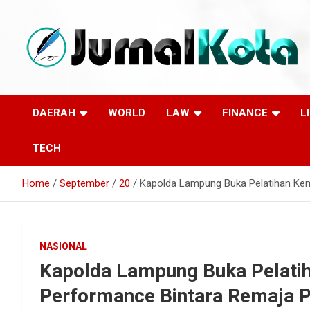
Skip
to
content
Sumber Berita Indonesia dan Internasional Terkini
JURNALKOTA.NET
DAERAH
WORLD
LAW
FINANCE
L
TECH
Home
September
20
Kapolda Lampung Buka Pelatihan Ke
NASIONAL
Kapolda Lampung Buka Pelat
Performance Bintara Remaja 