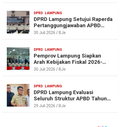
Pembangunan Lampung
DPRD
LAMPUNG
DPRD Lampung Setujui Raperda
Pertanggungjawaban APBD
2025, Beri Sejumlah
30 Juli 2026
BJe
Rekomendasi Perbaikan
DPRD
LAMPUNG
Pemprov Lampung Siapkan
Arah Kebijakan Fiskal 2026-
2027 yang Realistis dan
30 Juli 2026
BJe
Berkelanjutan
DPRD
LAMPUNG
DPRD Lampung Evaluasi
Seluruh Struktur APBD Tahun
2027
29 Juli 2026
BJe