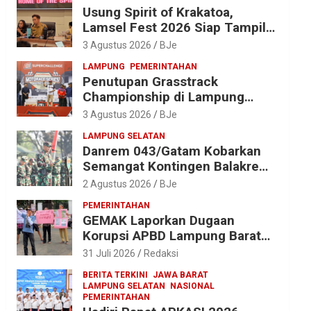
Usung Spirit of Krakatoa,
Lamsel Fest 2026 Siap Tampil
Lebih Spektakuler dengan
3 Agustus 2026
BJe
Empat Event Ikonik dan Deretan
LAMPUNG
PEMERINTAHAN
Artis Ibu Kota
Penutupan Grasstrack
Championship di Lampung
Barat Meriah, Dihadiri Ribuan
3 Agustus 2026
BJe
Penonton; Ini Kata Bupati
LAMPUNG SELATAN
Parosil
Danrem 043/Gatam Kobarkan
Semangat Kontingen Balakrem
dan Yonif 143/TWEJ di
2 Agustus 2026
BJe
Pembukaan Lomba Binsat HUT
PEMERINTAHAN
Ke-1 Kodam XXI/Radin Inten
GEMAK Laporkan Dugaan
Korupsi APBD Lampung Barat
2025 ke Kejati Lampung, Soroti
31 Juli 2026
Redaksi
Proyek Jalan hingga Pengadaan
BERITA TERKINI
JAWA BARAT
Bibit Ikan
LAMPUNG SELATAN
NASIONAL
PEMERINTAHAN