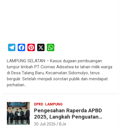
T
F
P
X
W
e
a
i
h
LAMPUNG SELATAN – Kasus dugaan pembuangan
l
c
n
a
lumpur limbah PT Ciomas Adisatwa ke lahan milik warga
e
e
t
t
di Desa Talang Baru, Kecamatan Sidomulyo, terus
g
b
e
s
bergulir. Setelah menjadi sorotan publik dan mendapat
r
o
r
A
perhatian…
a
o
e
p
m
k
s
p
DPRD
LAMPUNG
t
Pengesahan Raperda APBD
2025, Langkah Penguatan
Akuntabilitas dan
30 Juli 2026
BJe