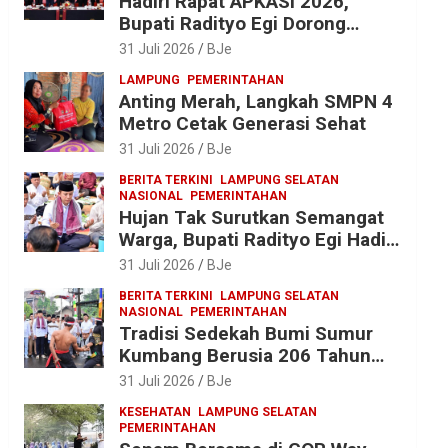
Hadiri Rapat APKASI 2026,
Bupati Radityo Egi Dorong
Sinergi Pusat-Daerah untuk
31 Juli 2026
BJe
Percepat Pembangunan
LAMPUNG
PEMERINTAHAN
Kabupaten
Anting Merah, Langkah SMPN 4
Metro Cetak Generasi Sehat
31 Juli 2026
BJe
BERITA TERKINI
LAMPUNG SELATAN
NASIONAL
PEMERINTAHAN
Hujan Tak Surutkan Semangat
Warga, Bupati Radityo Egi Hadiri
Tradisi Sedekah Bumi 206
31 Juli 2026
BJe
Tahun di Sumur Kumbang
BERITA TERKINI
LAMPUNG SELATAN
NASIONAL
PEMERINTAHAN
Tradisi Sedekah Bumi Sumur
Kumbang Berusia 206 Tahun
Tetap Lestari, Bupati Egi Ajak
31 Juli 2026
BJe
Generasi Muda Jaga Warisan
KESEHATAN
LAMPUNG SELATAN
Leluhur
PEMERINTAHAN