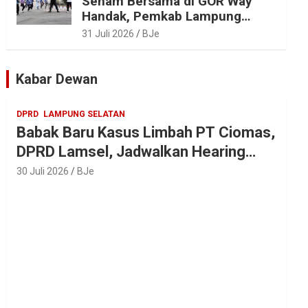
Senam Bersama di GOR Way
Handak, Pemkab Lampung
Selatan Bangun ASN Sehat,
31 Juli 2026
BJe
Solid dan Siap Berikan
Pelayanan Terbaik
Kabar Dewan
DPRD
LAMPUNG SELATAN
Babak Baru Kasus Limbah PT Ciomas,
DPRD Lamsel, Jadwalkan Hearing
Seluruh Vendor
30 Juli 2026
BJe