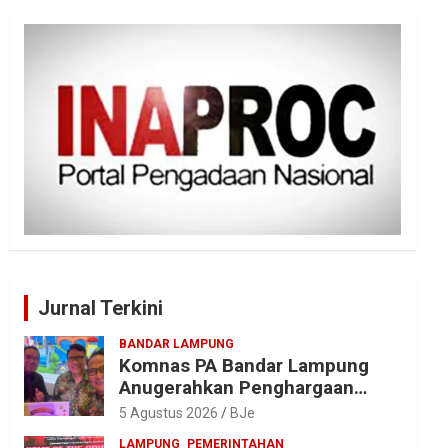
Jurnal Terkini
BANDAR LAMPUNG
Komnas PA Bandar Lampung
Anugerahkan Penghargaan
kepada Kombes Pol. Alfret
5 Agustus 2026
BJe
Jacob Tilukay
LAMPUNG
PEMERINTAHAN