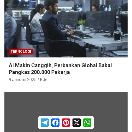
TEKNOLOGI
AI Makin Canggih, Perbankan Global Bakal
Pangkas 200.000 Pekerja
9 Januari 2025
BJe
T
F
P
X
W
e
a
i
h
l
c
n
a