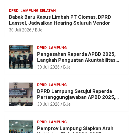
a
o
e
p
DPRD
LAMPUNG SELATAN
m
k
s
p
Babak Baru Kasus Limbah PT Ciomas, DPRD
t
Lamsel, Jadwalkan Hearing Seluruh Vendor
30 Juli 2026
BJe
DPRD
LAMPUNG
Pengesahan Raperda APBD 2025,
Langkah Penguatan Akuntabilitas
dan Pembangunan Lampung
30 Juli 2026
BJe
DPRD
LAMPUNG
DPRD Lampung Setujui Raperda
Pertanggungjawaban APBD 2025,
Beri Sejumlah Rekomendasi
30 Juli 2026
BJe
Perbaikan
DPRD
LAMPUNG
Pemprov Lampung Siapkan Arah