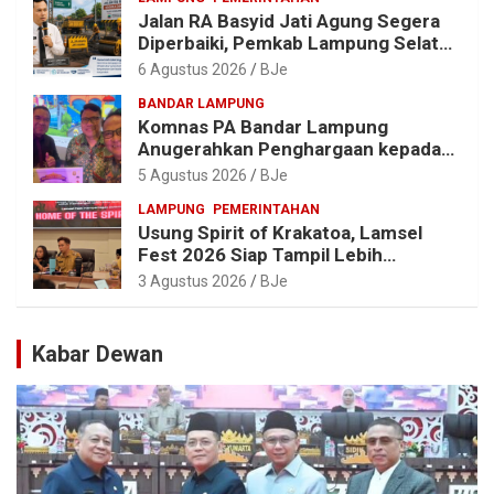
Jalan RA Basyid Jati Agung Segera
Diperbaiki, Pemkab Lampung Selatan
Alokasikan Rp1,13 Miliar
6 Agustus 2026
BJe
BANDAR LAMPUNG
Komnas PA Bandar Lampung
Anugerahkan Penghargaan kepada
Kombes Pol. Alfret Jacob Tilukay
5 Agustus 2026
BJe
LAMPUNG
PEMERINTAHAN
Usung Spirit of Krakatoa, Lamsel
Fest 2026 Siap Tampil Lebih
Spektakuler dengan Empat Event
3 Agustus 2026
BJe
Ikonik dan Deretan Artis Ibu Kota
Kabar Dewan