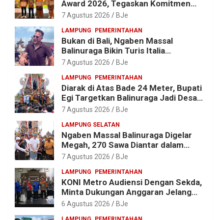
Award 2026, Tegaskan Komitmen
Wujudkan Sekolah Ramah
7 Agustus 2026
BJe
Lingkungan
LAMPUNG
PEMERINTAHAN
Bukan di Bali, Ngaben Massal
Balinuraga Bikin Turis Italia
Terpukau, Puluhan Ribu Orang Ikut
7 Agustus 2026
BJe
Menyaksikan
LAMPUNG
PEMERINTAHAN
Diarak di Atas Bade 24 Meter, Bupati
Egi Targetkan Balinuraga Jadi Desa
Wisata Budaya 2027
7 Agustus 2026
BJe
LAMPUNG SELATAN
Ngaben Massal Balinuraga Digelar
Megah, 270 Sawa Diantar dalam
Tradisi Suci yang Gerakkan Ekonomi
7 Agustus 2026
BJe
Warga
LAMPUNG
PEMERINTAHAN
KONI Metro Audiensi Dengan Sekda,
Minta Dukungan Anggaran Jelang
Porprov X Lampung
6 Agustus 2026
BJe
LAMPUNG
PEMERINTAHAN