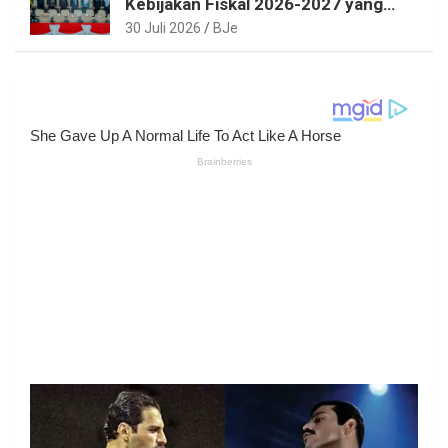
Kebijakan Fiskal 2026-2027 yang
Realistis dan Berkelanjutan
30 Juli 2026
BJe