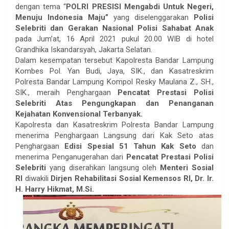
dengan tema “
POLRI PRESISI Mengabdi Untuk Negeri,
Menuju Indonesia Maju”
yang diselenggarakan
Polisi
Selebriti dan Gerakan Nasional Polisi Sahabat Anak
pada Jum’at, 16 April 2021 pukul 20.00 WIB di hotel
Grandhika Iskandarsyah, Jakarta Selatan.
Dalam kesempatan tersebut Kapolresta Bandar Lampung
Kombes Pol. Yan Budi, Jaya, SIK., dan Kasatreskrim
Polresta Bandar Lampung Kompol Resky Maulana Z., SH.,
SIK., meraih Penghargaan
Pencatat Prestasi Polisi
Selebriti Atas Pengungkapan dan Penanganan
Kejahatan Konvensional Terbanyak.
Kapolresta dan Kasatreskrim Polresta Bandar Lampung
menerima Penghargaan Langsung dari Kak Seto atas
Penghargaan
Edisi Spesial 51 Tahun Kak Seto
dan
menerima Penganugerahan dari
Pencatat Prestasi Polisi
Selebriti
yang diserahkan langsung oleh
Menteri Sosial
RI
diwakili
Dirjen Rehabilitasi Sosial Kemensos RI, Dr. Ir.
H. Harry Hikmat, M.Si.