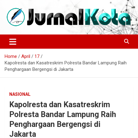
Skip
to
content
Sumber Berita Indonesia dan Internasional Terkini
JURNALKOTA.NET
Home
April
17
Kapolresta dan Kasatreskrim Polresta Bandar Lampung Raih
Penghargaan Bergengsi di Jakarta
NASIONAL
Kapolresta dan Kasatreskrim
Polresta Bandar Lampung Raih
Penghargaan Bergengsi di
Jakarta