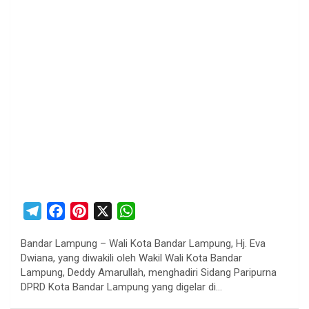
T
F
P
X
W
e
a
i
h
Bandar Lampung – Wali Kota Bandar Lampung, Hj. Eva
l
c
n
a
Dwiana, yang diwakili oleh Wakil Wali Kota Bandar
e
e
t
t
Lampung, Deddy Amarullah, menghadiri Sidang Paripurna
g
b
e
s
DPRD Kota Bandar Lampung yang digelar di…
r
o
r
A