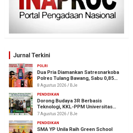
Jurnal Terkini
POLRI
Dua Pria Diamankan Satresnarkoba
Polres Tulang Bawang, Sabu 0,85
Gram dan Alat Hisap Disita
8 Agustus 2026
BJe
PENDIDIKAN
Dorong Budaya 3R Berbasis
Teknologi, KKL-PPM Universitas
Malahayati Kenalkan AI Barcode
7 Agustus 2026
BJe
untuk Edukasi Sampah
PENDIDIKAN
SMA YP Unila Raih Green School