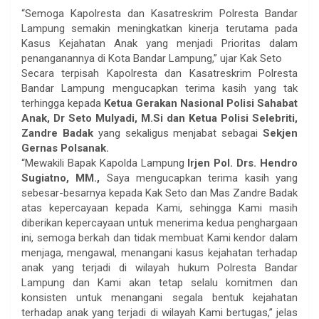
“Semoga Kapolresta dan Kasatreskrim Polresta Bandar
Lampung semakin meningkatkan kinerja terutama pada
Kasus Kejahatan Anak yang menjadi Prioritas dalam
penanganannya di Kota Bandar Lampung,” ujar Kak Seto
Secara terpisah Kapolresta dan Kasatreskrim Polresta
Bandar Lampung mengucapkan terima kasih yang tak
terhingga kepada
Ketua Gerakan Nasional Polisi Sahabat
Anak,
Dr Seto Mulyadi, M.Si dan Ketua Polisi Selebriti,
Zandre Badak
yang sekaligus menjabat sebagai
Sekjen
Gernas Polsanak.
“Mewakili Bapak Kapolda Lampung
Irjen Pol. Drs. Hendro
Sugiatno, MM.,
Saya mengucapkan terima kasih yang
sebesar-besarnya kepada Kak Seto dan Mas Zandre Badak
atas kepercayaan kepada Kami, sehingga Kami masih
diberikan kepercayaan untuk menerima kedua penghargaan
ini, semoga berkah dan tidak membuat Kami kendor dalam
menjaga, mengawal, menangani kasus kejahatan terhadap
anak yang terjadi di wilayah hukum Polresta Bandar
Lampung dan Kami akan tetap selalu komitmen dan
konsisten untuk menangani segala bentuk kejahatan
terhadap anak yang terjadi di wilayah Kami bertugas,” jelas