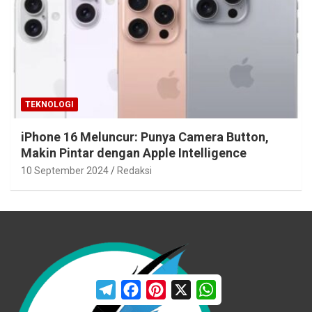
TEKNOLOGI
iPhone 16 Meluncur: Punya Camera Button,
Makin Pintar dengan Apple Intelligence
10 September 2024
Redaksi
T
F
P
X
W
e
a
i
h
l
c
n
a