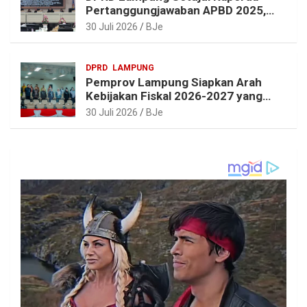
Pertanggungjawaban APBD 2025,
Beri Sejumlah Rekomendasi
30 Juli 2026
BJe
Perbaikan
DPRD
LAMPUNG
Pemprov Lampung Siapkan Arah
Kebijakan Fiskal 2026-2027 yang
Realistis dan Berkelanjutan
30 Juli 2026
BJe