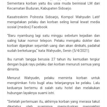
Sementara korban yaitu ibu usia muda berinisial LM dari
Kecamatan Buduran, Kabupaten Sidoarjo.
Kasatreskrim Polresta Sidoarjo, Kompol Wahyudin Latif
mengatakan pelaku dan korban seling kenal lewat media
sosial (medos) Facebook.
“Baru nyambung lagi satu minggu sebelum kejadian dan
saling tukar nomor telepon. Pelaku mengaku dokter dan
korban dijanjikan sejumlah uang dan akan dinikahi, padahal
sudah berkeluarga,” kata Wahyudin, Senin (5/4/2021).
Ibu rumah tangga berusia 27 tahun itu kemudian tergiur
dengan bujuk rayu pelaku dan korban menuruti semua yang
diminta.
Menurut Wahyudin, pelaku meminta korban untuk
mengirimkan foto bugil atau telanjangnya ke pelaku. Lalu
keduanya bertemu di salah satu hotel dan melakukan
hubungan layaknya suami istri.
“Setelah pertemuan itu, akhirnya korban yang merasa takut
diketahui oleh suaminya memutuskan mengakhiri