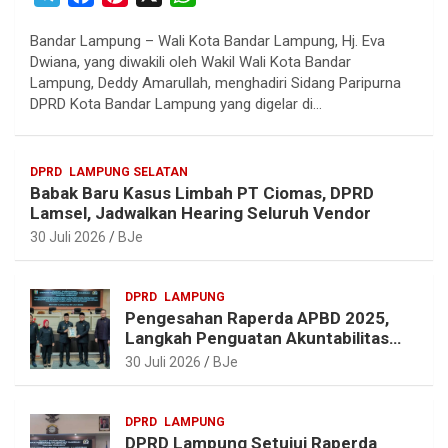
e
a
i
h
Bandar Lampung – Wali Kota Bandar Lampung, Hj. Eva
l
c
n
a
Dwiana, yang diwakili oleh Wakil Wali Kota Bandar
e
e
t
t
Lampung, Deddy Amarullah, menghadiri Sidang Paripurna
g
b
e
s
DPRD Kota Bandar Lampung yang digelar di…
r
o
r
A
a
o
e
p
DPRD
LAMPUNG SELATAN
m
k
s
p
Babak Baru Kasus Limbah PT Ciomas, DPRD
t
Lamsel, Jadwalkan Hearing Seluruh Vendor
30 Juli 2026
BJe
DPRD
LAMPUNG
Pengesahan Raperda APBD 2025,
Langkah Penguatan Akuntabilitas
dan Pembangunan Lampung
30 Juli 2026
BJe
DPRD
LAMPUNG
DPRD Lampung Setujui Raperda