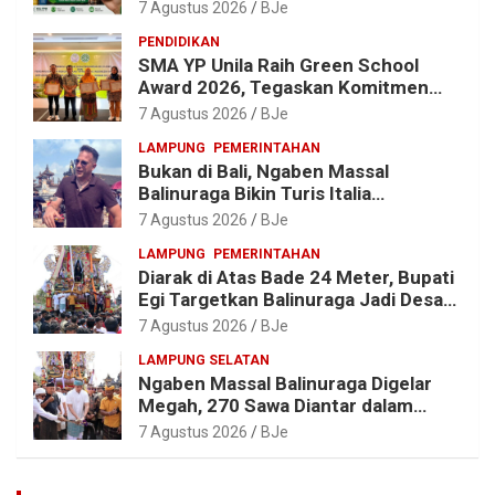
Malahayati Kenalkan AI Barcode
7 Agustus 2026
BJe
untuk Edukasi Sampah
PENDIDIKAN
SMA YP Unila Raih Green School
Award 2026, Tegaskan Komitmen
Wujudkan Sekolah Ramah
7 Agustus 2026
BJe
Lingkungan
LAMPUNG
PEMERINTAHAN
Bukan di Bali, Ngaben Massal
Balinuraga Bikin Turis Italia
Terpukau, Puluhan Ribu Orang Ikut
7 Agustus 2026
BJe
Menyaksikan
LAMPUNG
PEMERINTAHAN
Diarak di Atas Bade 24 Meter, Bupati
Egi Targetkan Balinuraga Jadi Desa
Wisata Budaya 2027
7 Agustus 2026
BJe
LAMPUNG SELATAN
Ngaben Massal Balinuraga Digelar
Megah, 270 Sawa Diantar dalam
Tradisi Suci yang Gerakkan Ekonomi
7 Agustus 2026
BJe
Warga