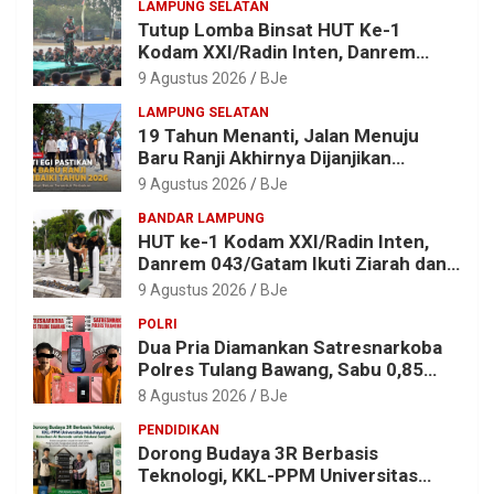
LAMPUNG SELATAN
Tutup Lomba Binsat HUT Ke-1
Kodam XXI/Radin Inten, Danrem
043/Gatam Apresiasi Prestasi
9 Agustus 2026
BJe
Prajurit
LAMPUNG SELATAN
19 Tahun Menanti, Jalan Menuju
Baru Ranji Akhirnya Dijanjikan
Diperbaiki Tahun 2026
9 Agustus 2026
BJe
BANDAR LAMPUNG
HUT ke-1 Kodam XXI/Radin Inten,
Danrem 043/Gatam Ikuti Ziarah dan
Bakti Kesehatan
9 Agustus 2026
BJe
POLRI
Dua Pria Diamankan Satresnarkoba
Polres Tulang Bawang, Sabu 0,85
Gram dan Alat Hisap Disita
8 Agustus 2026
BJe
PENDIDIKAN
Dorong Budaya 3R Berbasis
Teknologi, KKL-PPM Universitas