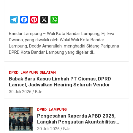
T
F
P
X
W
e
a
i
h
Bandar Lampung – Wali Kota Bandar Lampung, Hj. Eva
l
c
n
a
Dwiana, yang diwakili oleh Wakil Wali Kota Bandar
e
e
t
t
Lampung, Deddy Amarullah, menghadiri Sidang Paripurna
g
b
e
s
DPRD Kota Bandar Lampung yang digelar di…
r
o
r
A
a
o
e
p
DPRD
LAMPUNG SELATAN
m
k
s
p
Babak Baru Kasus Limbah PT Ciomas, DPRD
t
Lamsel, Jadwalkan Hearing Seluruh Vendor
30 Juli 2026
BJe
DPRD
LAMPUNG
Pengesahan Raperda APBD 2025,
Langkah Penguatan Akuntabilitas
dan Pembangunan Lampung
30 Juli 2026
BJe