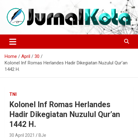
Skip
to
content
Sumber Berita Indonesia dan Internasional Terkini
JURNALKOTA.NET
Home
April
30
Kolonel Inf Romas Herlandes Hadir Dikegiatan Nuzulul Qur’an
1442 H.
TNI
Kolonel Inf Romas Herlandes
Hadir Dikegiatan Nuzulul Qur’an
1442 H.
30 April 2021
BJe