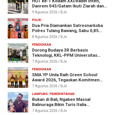
HUT ke-1 Kodam XXI/Radin Inten,
Danrem 043/Gatam Ikuti Ziarah dan
Bakti Kesehatan
9 Agustus 2026
BJe
POLRI
Dua Pria Diamankan Satresnarkoba
Polres Tulang Bawang, Sabu 0,85
Gram dan Alat Hisap Disita
8 Agustus 2026
BJe
PENDIDIKAN
Dorong Budaya 3R Berbasis
Teknologi, KKL-PPM Universitas
Malahayati Kenalkan AI Barcode
7 Agustus 2026
BJe
untuk Edukasi Sampah
PENDIDIKAN
SMA YP Unila Raih Green School
Award 2026, Tegaskan Komitmen
Wujudkan Sekolah Ramah
7 Agustus 2026
BJe
Lingkungan
LAMPUNG
PEMERINTAHAN
Bukan di Bali, Ngaben Massal
Balinuraga Bikin Turis Italia
Terpukau, Puluhan Ribu Orang Ikut
7 Agustus 2026
BJe
Menyaksikan