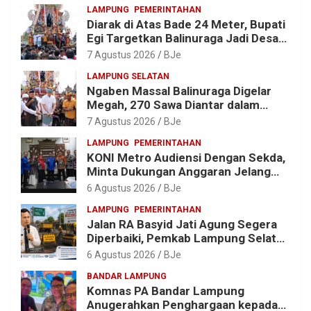
LAMPUNG
PEMERINTAHAN
Diarak di Atas Bade 24 Meter, Bupati
Egi Targetkan Balinuraga Jadi Desa
Wisata Budaya 2027
7 Agustus 2026
BJe
LAMPUNG SELATAN
Ngaben Massal Balinuraga Digelar
Megah, 270 Sawa Diantar dalam
Tradisi Suci yang Gerakkan Ekonomi
7 Agustus 2026
BJe
Warga
LAMPUNG
PEMERINTAHAN
KONI Metro Audiensi Dengan Sekda,
Minta Dukungan Anggaran Jelang
Porprov X Lampung
6 Agustus 2026
BJe
LAMPUNG
PEMERINTAHAN
Jalan RA Basyid Jati Agung Segera
Diperbaiki, Pemkab Lampung Selatan
Alokasikan Rp1,13 Miliar
6 Agustus 2026
BJe
BANDAR LAMPUNG
Komnas PA Bandar Lampung
Anugerahkan Penghargaan kepada