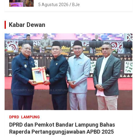
Kombes Pol. Alfret Jacob Tilukay
5 Agustus 2026
BJe
Kabar Dewan
DPRD
LAMPUNG
DPRD dan Pemkot Bandar Lampung Bahas
Raperda Pertanggungjawaban APBD 2025