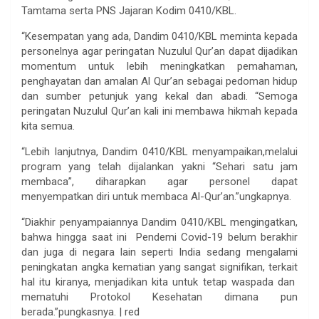
Tamtama serta PNS Jajaran Kodim 0410/KBL.
“Kesempatan yang ada, Dandim 0410/KBL meminta kepada
personelnya agar peringatan Nuzulul Qur’an dapat dijadikan
momentum untuk lebih meningkatkan pemahaman,
penghayatan dan amalan Al Qur’an sebagai pedoman hidup
dan sumber petunjuk yang kekal dan abadi. “Semoga
peringatan Nuzulul Qur’an kali ini membawa hikmah kepada
kita semua.
“Lebih lanjutnya, Dandim 0410/KBL menyampaikan,melalui
program yang telah dijalankan yakni “Sehari satu jam
membaca”, diharapkan agar personel dapat
menyempatkan diri untuk membaca Al-Qur’an.”ungkapnya.
“Diakhir penyampaiannya Dandim 0410/KBL mengingatkan,
bahwa hingga saat ini Pendemi Covid-19 belum berakhir
dan juga di negara lain seperti India sedang mengalami
peningkatan angka kematian yang sangat signifikan, terkait
hal itu kiranya, menjadikan kita untuk tetap waspada dan
mematuhi Protokol Kesehatan dimana pun
berada.”pungkasnya. | red