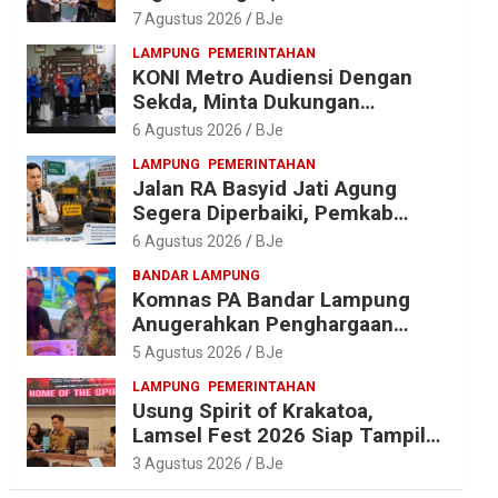
Diantar dalam Tradisi Suci yang
7 Agustus 2026
BJe
Gerakkan Ekonomi Warga
LAMPUNG
PEMERINTAHAN
KONI Metro Audiensi Dengan
Sekda, Minta Dukungan
Anggaran Jelang Porprov X
6 Agustus 2026
BJe
Lampung
LAMPUNG
PEMERINTAHAN
Jalan RA Basyid Jati Agung
Segera Diperbaiki, Pemkab
Lampung Selatan Alokasikan
6 Agustus 2026
BJe
Rp1,13 Miliar
BANDAR LAMPUNG
Komnas PA Bandar Lampung
Anugerahkan Penghargaan
kepada Kombes Pol. Alfret
5 Agustus 2026
BJe
Jacob Tilukay
LAMPUNG
PEMERINTAHAN
Usung Spirit of Krakatoa,
Lamsel Fest 2026 Siap Tampil
Lebih Spektakuler dengan
3 Agustus 2026
BJe
Empat Event Ikonik dan Deretan