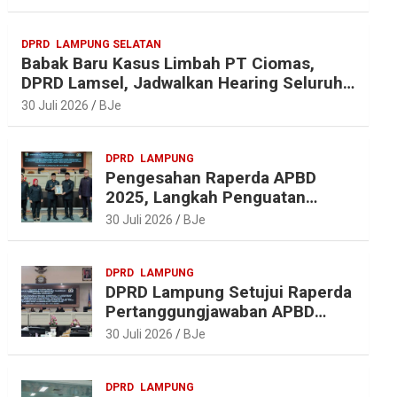
r
o
r
A
a
o
e
p
DPRD
LAMPUNG SELATAN
m
k
s
p
Babak Baru Kasus Limbah PT Ciomas,
t
DPRD Lamsel, Jadwalkan Hearing Seluruh
Vendor
30 Juli 2026
BJe
DPRD
LAMPUNG
Pengesahan Raperda APBD
2025, Langkah Penguatan
Akuntabilitas dan
30 Juli 2026
BJe
Pembangunan Lampung
DPRD
LAMPUNG
DPRD Lampung Setujui Raperda
Pertanggungjawaban APBD
2025, Beri Sejumlah
30 Juli 2026
BJe
Rekomendasi Perbaikan
DPRD
LAMPUNG