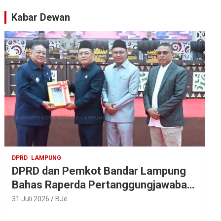
Artis Ibu Kota
Kabar Dewan
DPRD
LAMPUNG
DPRD dan Pemkot Bandar Lampung
Bahas Raperda Pertanggungjawaban
APBD 2025
31 Juli 2026
BJe