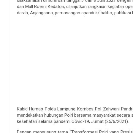
dilaksanakan dimulai dari tanggal 7 dan 8 Juni 2021 dengan 
dan Mall Boemi Kedaton, dilanjutkan rangkaian kegiatan oper
darah, Anjangsana, pemasangan spanduk/ baliho, publikasi b
Kabid Humas Polda Lampung Kombes Pol Zahwani Pandra A
mendekatkan hubungan Polri bersama masyarakat secara 
kesehatan selama pandemi Covid-19, Jumat (25/6/2021).
Dengan mengusung tema “Transformasi Polri yang Presi