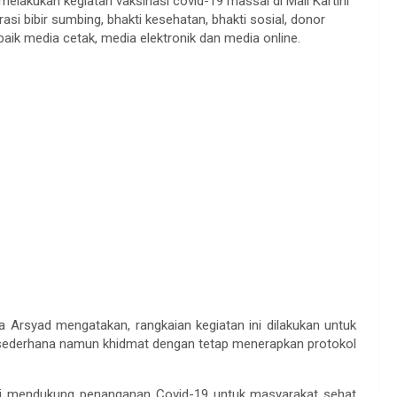
melakukan kegiatan vaksinasi covid-19 massal di Mall Kartini
asi bibir sumbing, bhakti kesehatan, bhakti sosial, donor
aik media cetak, media elektronik dan media online.
rsyad mengatakan, rangkaian kegiatan ini dilakukan untuk
sederhana namun khidmat dengan tetap menerapkan protokol
si mendukung penanganan Covid-19 untuk masyarakat sehat