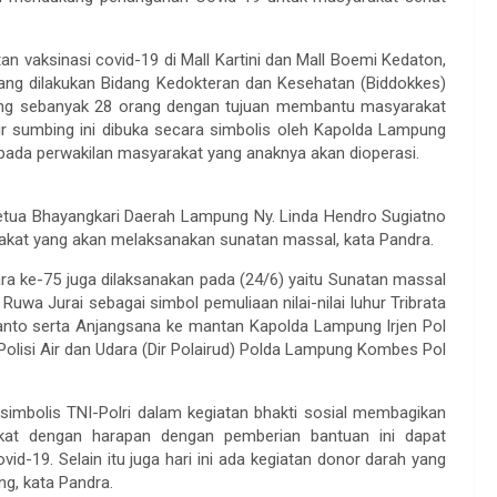
an vaksinasi covid-19 di Mall Kartini dan Mall Boemi Kedaton,
 yang dilakukan Bidang Kedokteran dan Kesehatan (Biddokkes)
bing sebanyak 28 orang dengan tujuan membantu masyarakat
ibir sumbing ini dibuka secara simbolis oleh Kapolda Lampung
pada perwakilan masyarakat yang anaknya akan dioperasi.
tua Bhayangkari Daerah Lampung Ny. Linda Hendro Sugiatno
akat yang akan melaksanakan sunatan massal, kata Pandra.
ra ke-75 juga dilaksanakan pada (24/6) yaitu Sunatan massal
wa Jurai sebagai simbol pemuliaan nilai-nilai luhur Tribrata
anto serta Anjangsana ke mantan Kapolda Lampung Irjen Pol
 Polisi Air dan Udara (Dir Polairud) Polda Lampung Kombes Pol
simbolis TNI-Polri dalam kegiatan bhakti sosial membagikan
at dengan harapan dengan pemberian bantuan ini dapat
-19. Selain itu juga hari ini ada kegiatan donor darah yang
g, kata Pandra.