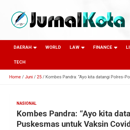
Skip
to
content
Sumber Berita Indonesia dan Internasional Terkini
JURNALKOTA.NET
DAERAH
WORLD
LAW
FINANCE
L
TECH
Home
Juni
25
Kombes Pandra: “Ayo kita datangi Polres-Po
NASIONAL
Kombes Pandra: “Ayo kita data
Puskesmas untuk Vaksin Covid-