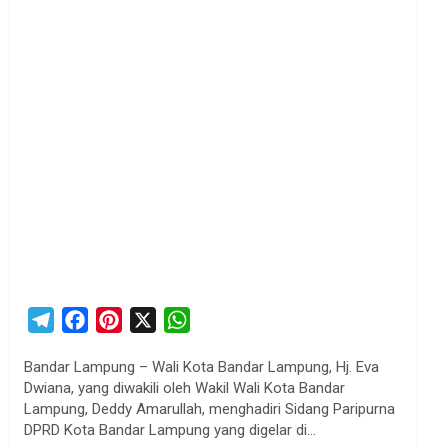
T
F
P
X
W
e
a
i
h
Bandar Lampung – Wali Kota Bandar Lampung, Hj. Eva
l
c
n
a
Dwiana, yang diwakili oleh Wakil Wali Kota Bandar
e
e
t
t
Lampung, Deddy Amarullah, menghadiri Sidang Paripurna
g
b
e
s
DPRD Kota Bandar Lampung yang digelar di…