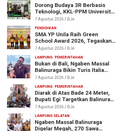
Dorong Budaya 3R Berbasis
Teknologi, KKL-PPM Universitas
Malahayati Kenalkan AI Barcode
7 Agustus 2026
BJe
untuk Edukasi Sampah
PENDIDIKAN
SMA YP Unila Raih Green
School Award 2026, Tegaskan
Komitmen Wujudkan Sekolah
7 Agustus 2026
BJe
Ramah Lingkungan
LAMPUNG
PEMERINTAHAN
Bukan di Bali, Ngaben Massal
Balinuraga Bikin Turis Italia
Terpukau, Puluhan Ribu Orang
7 Agustus 2026
BJe
Ikut Menyaksikan
LAMPUNG
PEMERINTAHAN
Diarak di Atas Bade 24 Meter,
Bupati Egi Targetkan Balinuraga
Jadi Desa Wisata Budaya 2027
7 Agustus 2026
BJe
LAMPUNG SELATAN
Ngaben Massal Balinuraga
Digelar Megah, 270 Sawa