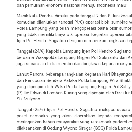
dan pemulihan ekonomi nasional menuju Indonesia maju”.
Masih kata Pandra, dimulai pada tanggal 7 dan 8 Juni kegiat
kemudian dilanjutkan tanggal (9/6) operasi bibir sumbing
Polda Lampung yang telah mengoperasi balita bibir sum
yang tidak memiliki biaya utk operasi. Kegiatan operasi b
Irjen Pol Hendro Sugiatno dengan memberikan bingkisan ke
Tanggal (24/6) Kapolda Lampung Irjen Pol Hendro Sugiatno
bersama Wakapolda Lampung Brigjen Pol Subiyanto dan Ke
juga secara simbolis memberikan bingkisan kepada masyar
Lanjut Pandra, beberapa rangkaian kegiatan Hari Bhayangka
dan Pencucian Bendera Pataka Polda Lampung Wira Bhakti Ru
yang dipimpin oleh Waka Polda Lampung Brigjen Pol Subiy
(P) Ike Edwin di Lamban Kuning yang dipimpin oleh Direktur
Sis Mulyono.
Tanggal (25/6) Irjen Pol Hendro Sugiatno melepas secara 
paket sembako yang akan diserahkan kepada masyarak
meringankan beban masyarakat yang terdampak pademi covid
dilaksanakan di Gedung Wiyono Siregar (GSG) Polda Lampun