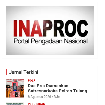
Jurnal Terkini
POLRI
Dua Pria Diamankan
Satresnarkoba Polres Tulang
Bawang, Sabu 0,85 Gram dan
8 Agustus 2026
BJe
Alat Hisap Disita
PENDIDIKAN