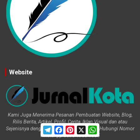
Website
Kami Juga Menerima Pesanan Pembuatan Website, Blog,
Rilis Berita, Artikel, Profil, Cerita, Iklan Visual dan atau
T
F
P
X
W
Sejenisnya dengan Harga Variatif. Silahkan Hubungi Nomor
e
a
i
h
WhatsApp 0896 1900 1005
l
c
n
a