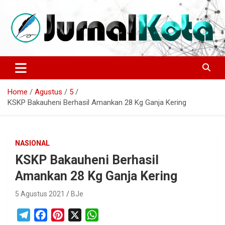
Skip
to
content
Sumber Berita Indonesia dan Internasional Terkini
JURNALKOTA.NET
Home
Agustus
5
KSKP Bakauheni Berhasil Amankan 28 Kg Ganja Kering
NASIONAL
KSKP Bakauheni Berhasil
Amankan 28 Kg Ganja Kering
5 Agustus 2021
BJe
T
F
P
X
W