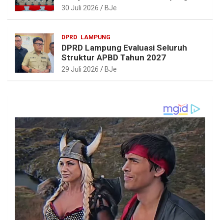
Realistis dan Berkelanjutan
30 Juli 2026
BJe
DPRD
LAMPUNG
DPRD Lampung Evaluasi Seluruh
Struktur APBD Tahun 2027
29 Juli 2026
BJe