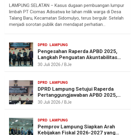
LAMPUNG SELATAN – Kasus dugaan pembuangan lumpur
l
c
n
a
limbah PT Ciomas Adisatwa ke lahan milik warga di Desa
e
e
t
t
Talang Baru, Kecamatan Sidomulyo, terus bergulir. Setelah
g
b
e
s
menjadi sorotan publik dan mendapat perhatian…
r
o
r
A
a
o
e
p
DPRD
LAMPUNG
m
k
s
p
Pengesahan Raperda APBD 2025,
t
Langkah Penguatan Akuntabilitas
dan Pembangunan Lampung
30 Juli 2026
BJe
DPRD
LAMPUNG
DPRD Lampung Setujui Raperda
Pertanggungjawaban APBD 2025,
Beri Sejumlah Rekomendasi
30 Juli 2026
BJe
Perbaikan
DPRD
LAMPUNG
Pemprov Lampung Siapkan Arah
Kebijakan Fiskal 2026-2027 yang