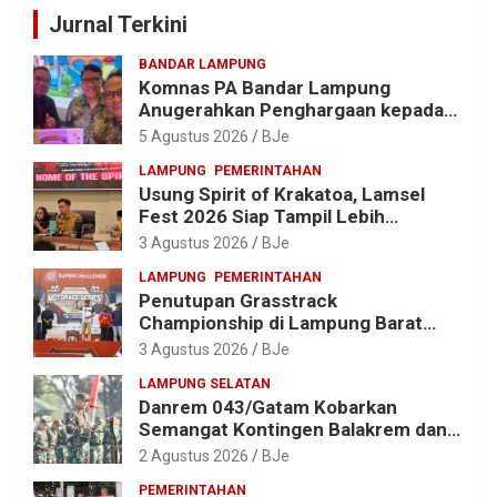
Jurnal Terkini
BANDAR LAMPUNG
Komnas PA Bandar Lampung
Anugerahkan Penghargaan kepada
Kombes Pol. Alfret Jacob Tilukay
5 Agustus 2026
BJe
LAMPUNG
PEMERINTAHAN
Usung Spirit of Krakatoa, Lamsel
Fest 2026 Siap Tampil Lebih
Spektakuler dengan Empat Event
3 Agustus 2026
BJe
Ikonik dan Deretan Artis Ibu Kota
LAMPUNG
PEMERINTAHAN
Penutupan Grasstrack
Championship di Lampung Barat
Meriah, Dihadiri Ribuan Penonton; Ini
3 Agustus 2026
BJe
Kata Bupati Parosil
LAMPUNG SELATAN
Danrem 043/Gatam Kobarkan
Semangat Kontingen Balakrem dan
Yonif 143/TWEJ di Pembukaan
2 Agustus 2026
BJe
Lomba Binsat HUT Ke-1 Kodam
PEMERINTAHAN
XXI/Radin Inten