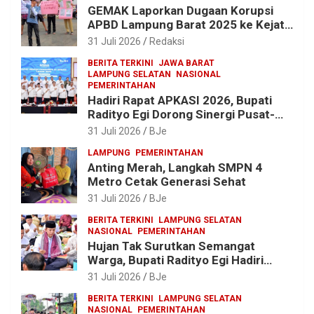
GEMAK Laporkan Dugaan Korupsi
APBD Lampung Barat 2025 ke Kejati
Lampung, Soroti Proyek Jalan
31 Juli 2026
Redaksi
hingga Pengadaan Bibit Ikan
BERITA TERKINI
JAWA BARAT
LAMPUNG SELATAN
NASIONAL
PEMERINTAHAN
Hadiri Rapat APKASI 2026, Bupati
Radityo Egi Dorong Sinergi Pusat-
Daerah untuk Percepat
31 Juli 2026
BJe
Pembangunan Kabupaten
LAMPUNG
PEMERINTAHAN
Anting Merah, Langkah SMPN 4
Metro Cetak Generasi Sehat
31 Juli 2026
BJe
BERITA TERKINI
LAMPUNG SELATAN
NASIONAL
PEMERINTAHAN
Hujan Tak Surutkan Semangat
Warga, Bupati Radityo Egi Hadiri
Tradisi Sedekah Bumi 206 Tahun di
31 Juli 2026
BJe
Sumur Kumbang
BERITA TERKINI
LAMPUNG SELATAN
NASIONAL
PEMERINTAHAN