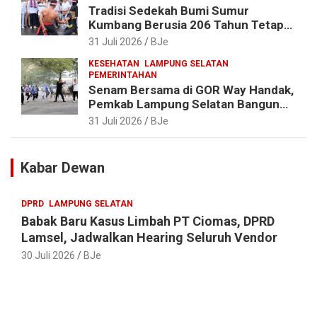
Tradisi Sedekah Bumi Sumur
Kumbang Berusia 206 Tahun Tetap
Lestari, Bupati Egi Ajak Generasi
31 Juli 2026
BJe
Muda Jaga Warisan Leluhur
KESEHATAN
LAMPUNG SELATAN
PEMERINTAHAN
Senam Bersama di GOR Way Handak,
Pemkab Lampung Selatan Bangun
ASN Sehat, Solid dan Siap Berikan
31 Juli 2026
BJe
Pelayanan Terbaik
Kabar Dewan
DPRD
LAMPUNG SELATAN
Babak Baru Kasus Limbah PT Ciomas, DPRD
Lamsel, Jadwalkan Hearing Seluruh Vendor
30 Juli 2026
BJe