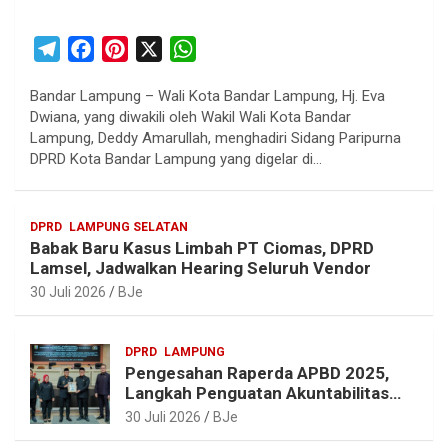
T
F
P
X
W
e
a
i
h
Bandar Lampung – Wali Kota Bandar Lampung, Hj. Eva
l
c
n
a
Dwiana, yang diwakili oleh Wakil Wali Kota Bandar
e
e
t
t
Lampung, Deddy Amarullah, menghadiri Sidang Paripurna
g
b
e
s
DPRD Kota Bandar Lampung yang digelar di…
r
o
r
A
a
o
e
p
DPRD
LAMPUNG SELATAN
m
k
s
p
Babak Baru Kasus Limbah PT Ciomas, DPRD
t
Lamsel, Jadwalkan Hearing Seluruh Vendor
30 Juli 2026
BJe
DPRD
LAMPUNG
Pengesahan Raperda APBD 2025,
Langkah Penguatan Akuntabilitas
dan Pembangunan Lampung
30 Juli 2026
BJe