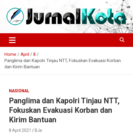
Skip
to
content
Sumber Berita Indonesia dan Internasional Terkini
JURNALKOTA.NET
Home
April
8
Panglima dan Kapolri Tinjau NTT, Fokuskan Evakuasi Korban
dan Kirim Bantuan
NASIONAL
Panglima dan Kapolri Tinjau NTT,
Fokuskan Evakuasi Korban dan
Kirim Bantuan
8 April 2021
BJe