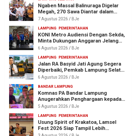
Ngaben Massal Balinuraga Digelar
Megah, 270 Sawa Diantar dalam
Tradisi Suci yang Gerakkan Ekonomi
7 Agustus 2026
BJe
Warga
LAMPUNG
PEMERINTAHAN
KONI Metro Audiensi Dengan Sekda,
Minta Dukungan Anggaran Jelang
Porprov X Lampung
6 Agustus 2026
BJe
LAMPUNG
PEMERINTAHAN
Jalan RA Basyid Jati Agung Segera
Diperbaiki, Pemkab Lampung Selatan
Alokasikan Rp1,13 Miliar
6 Agustus 2026
BJe
BANDAR LAMPUNG
Komnas PA Bandar Lampung
Anugerahkan Penghargaan kepada
Kombes Pol. Alfret Jacob Tilukay
5 Agustus 2026
BJe
LAMPUNG
PEMERINTAHAN
Usung Spirit of Krakatoa, Lamsel
Fest 2026 Siap Tampil Lebih
Spektakuler dengan Empat Event
3 Agustus 2026
BJe