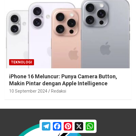
TEKNOLOGI
iPhone 16 Meluncur: Punya Camera Button,
Makin Pintar dengan Apple Intelligence
10 September 2024
Redaksi
T
F
P
X
W
e
a
i
h
l
c
n
a