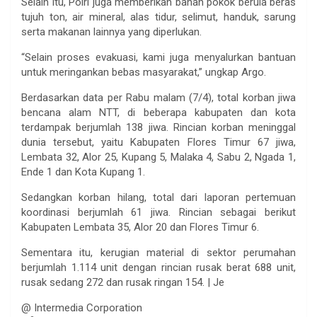
Selain itu, Polri juga memberikan bahan pokok berula beras
tujuh ton, air mineral, alas tidur, selimut, handuk, sarung
serta makanan lainnya yang diperlukan.
“Selain proses evakuasi, kami juga menyalurkan bantuan
untuk meringankan bebas masyarakat,” ungkap Argo.
Berdasarkan data per Rabu malam (7/4), total korban jiwa
bencana alam NTT, di beberapa kabupaten dan kota
terdampak berjumlah 138 jiwa. Rincian korban meninggal
dunia tersebut, yaitu Kabupaten Flores Timur 67 jiwa,
Lembata 32, Alor 25, Kupang 5, Malaka 4, Sabu 2, Ngada 1,
Ende 1 dan Kota Kupang 1.
Sedangkan korban hilang, total dari laporan pertemuan
koordinasi berjumlah 61 jiwa. Rincian sebagai berikut
Kabupaten Lembata 35, Alor 20 dan Flores Timur 6.
Sementara itu, kerugian material di sektor perumahan
berjumlah 1.114 unit dengan rincian rusak berat 688 unit,
rusak sedang 272 dan rusak ringan 154. | Je
@ Intermedia Corporation