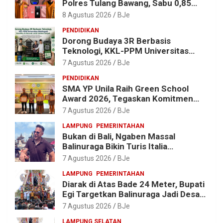
Polres Tulang Bawang, Sabu 0,85
Gram dan Alat Hisap Disita
8 Agustus 2026
BJe
PENDIDIKAN
Dorong Budaya 3R Berbasis
Teknologi, KKL-PPM Universitas
Malahayati Kenalkan AI Barcode
7 Agustus 2026
BJe
untuk Edukasi Sampah
PENDIDIKAN
SMA YP Unila Raih Green School
Award 2026, Tegaskan Komitmen
Wujudkan Sekolah Ramah
7 Agustus 2026
BJe
Lingkungan
LAMPUNG
PEMERINTAHAN
Bukan di Bali, Ngaben Massal
Balinuraga Bikin Turis Italia
Terpukau, Puluhan Ribu Orang Ikut
7 Agustus 2026
BJe
Menyaksikan
LAMPUNG
PEMERINTAHAN
Diarak di Atas Bade 24 Meter, Bupati
Egi Targetkan Balinuraga Jadi Desa
Wisata Budaya 2027
7 Agustus 2026
BJe
LAMPUNG SELATAN