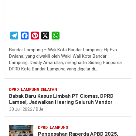
T
F
P
X
W
e
a
i
h
Bandar Lampung – Wali Kota Bandar Lampung, Hj. Eva
l
c
n
a
Dwiana, yang diwakili oleh Wakil Wali Kota Bandar
e
e
t
t
Lampung, Deddy Amarullah, menghadiri Sidang Paripurna
g
b
e
s
DPRD Kota Bandar Lampung yang digelar di…
r
o
r
A
a
o
e
p
DPRD
LAMPUNG SELATAN
m
k
s
p
Babak Baru Kasus Limbah PT Ciomas, DPRD
t
Lamsel, Jadwalkan Hearing Seluruh Vendor
30 Juli 2026
BJe
DPRD
LAMPUNG
Pengesahan Raperda APBD 2025,