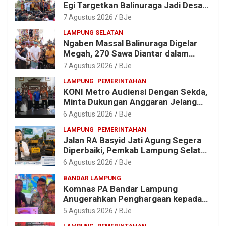
Egi Targetkan Balinuraga Jadi Desa
Wisata Budaya 2027
7 Agustus 2026
BJe
LAMPUNG SELATAN
Ngaben Massal Balinuraga Digelar
Megah, 270 Sawa Diantar dalam
Tradisi Suci yang Gerakkan Ekonomi
7 Agustus 2026
BJe
Warga
LAMPUNG
PEMERINTAHAN
KONI Metro Audiensi Dengan Sekda,
Minta Dukungan Anggaran Jelang
Porprov X Lampung
6 Agustus 2026
BJe
LAMPUNG
PEMERINTAHAN
Jalan RA Basyid Jati Agung Segera
Diperbaiki, Pemkab Lampung Selatan
Alokasikan Rp1,13 Miliar
6 Agustus 2026
BJe
BANDAR LAMPUNG
Komnas PA Bandar Lampung
Anugerahkan Penghargaan kepada
Kombes Pol. Alfret Jacob Tilukay
5 Agustus 2026
BJe