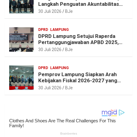
Langkah Penguatan Akuntabilitas
dan Pembangunan Lampung
30 Juli 2026
BJe
DPRD
LAMPUNG
DPRD Lampung Setujui Raperda
Pertanggungjawaban APBD 2025,
Beri Sejumlah Rekomendasi
30 Juli 2026
BJe
Perbaikan
DPRD
LAMPUNG
Pemprov Lampung Siapkan Arah
Kebijakan Fiskal 2026-2027 yang
Realistis dan Berkelanjutan
30 Juli 2026
BJe