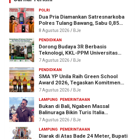
POLRI
Dua Pria Diamankan Satresnarkoba
Polres Tulang Bawang, Sabu 0,85
Gram dan Alat Hisap Disita
8 Agustus 2026
BJe
PENDIDIKAN
Dorong Budaya 3R Berbasis
Teknologi, KKL-PPM Universitas
Malahayati Kenalkan AI Barcode
7 Agustus 2026
BJe
untuk Edukasi Sampah
PENDIDIKAN
SMA YP Unila Raih Green School
Award 2026, Tegaskan Komitmen
Wujudkan Sekolah Ramah
7 Agustus 2026
BJe
Lingkungan
LAMPUNG
PEMERINTAHAN
Bukan di Bali, Ngaben Massal
Balinuraga Bikin Turis Italia
Terpukau, Puluhan Ribu Orang Ikut
7 Agustus 2026
BJe
Menyaksikan
LAMPUNG
PEMERINTAHAN
Diarak di Atas Bade 24 Meter, Bupati