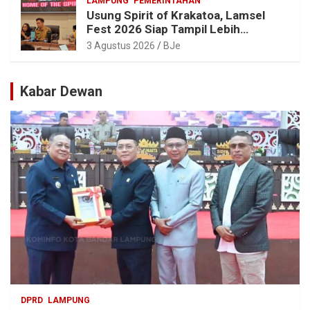
LAMPUNG
PEMERINTAHAN
Usung Spirit of Krakatoa, Lamsel
Fest 2026 Siap Tampil Lebih
Spektakuler dengan Empat Event
3 Agustus 2026
BJe
Ikonik dan Deretan Artis Ibu Kota
Kabar Dewan
DPRD
LAMPUNG