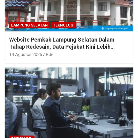
LAMPUNG SELATAN
TEKNOLOGI
Website Pemkab Lampung Selatan Dalam
Tahap Redesain, Data Pejabat Kini Lebih
Mudah Diakses
14 Agustus 2025
BJe