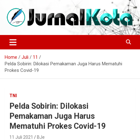
Skip
to
content
Sumber Berita Indonesia dan Internasional Terkini
JURNALKOTA.NET
Home
Juli
11
Pelda Sobirin: Dilokasi Pemakaman Juga Harus Mematuhi
Prokes Covid-19
TNI
Pelda Sobirin: Dilokasi
Pemakaman Juga Harus
Mematuhi Prokes Covid-19
11 Juli 2021
BJe