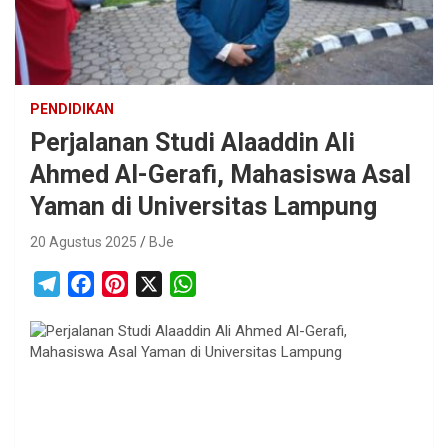
PENDIDIKAN
Perjalanan Studi Alaaddin Ali
Ahmed Al-Gerafi, Mahasiswa Asal
Yaman di Universitas Lampung
20 Agustus 2025
BJe
T
F
P
X
W
e
a
i
h
l
c
n
a
e
e
t
t
g
b
e
s
r
o
r
A
a
o
e
p