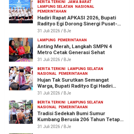
BERITA TERKINI
JAWA BARAT
LAMPUNG SELATAN
NASIONAL
PEMERINTAHAN
Hadiri Rapat APKASI 2026, Bupati
Radityo Egi Dorong Sinergi Pusat-
Daerah untuk Percepat
31 Juli 2026
BJe
Pembangunan Kabupaten
LAMPUNG
PEMERINTAHAN
Anting Merah, Langkah SMPN 4
Metro Cetak Generasi Sehat
31 Juli 2026
BJe
BERITA TERKINI
LAMPUNG SELATAN
NASIONAL
PEMERINTAHAN
Hujan Tak Surutkan Semangat
Warga, Bupati Radityo Egi Hadiri
Tradisi Sedekah Bumi 206 Tahun di
31 Juli 2026
BJe
Sumur Kumbang
BERITA TERKINI
LAMPUNG SELATAN
NASIONAL
PEMERINTAHAN
Tradisi Sedekah Bumi Sumur
Kumbang Berusia 206 Tahun Tetap
Lestari, Bupati Egi Ajak Generasi
31 Juli 2026
BJe
Muda Jaga Warisan Leluhur