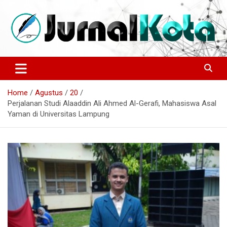
Skip
to
content
Sumber Berita Indonesia dan Internasional Terkini
JURNALKOTA.NET
Home
Agustus
20
Perjalanan Studi Alaaddin Ali Ahmed Al-Gerafi, Mahasiswa Asal
Yaman di Universitas Lampung