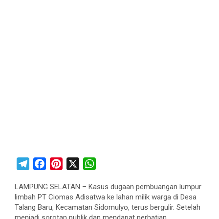
T
F
P
X
W
e
a
i
h
LAMPUNG SELATAN – Kasus dugaan pembuangan lumpur
l
c
n
a
limbah PT Ciomas Adisatwa ke lahan milik warga di Desa
e
e
t
t
Talang Baru, Kecamatan Sidomulyo, terus bergulir. Setelah
g
b
e
s
menjadi sorotan publik dan mendapat perhatian…