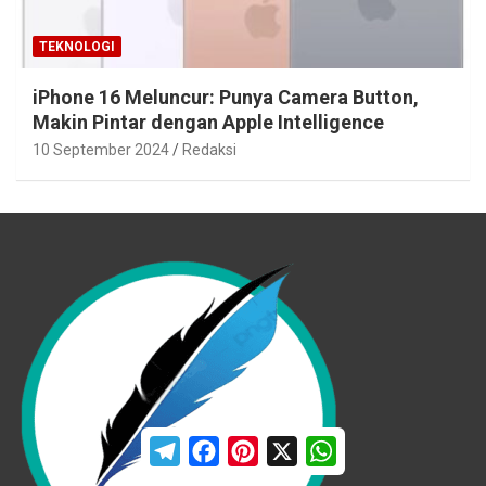
TEKNOLOGI
iPhone 16 Meluncur: Punya Camera Button,
Makin Pintar dengan Apple Intelligence
10 September 2024
Redaksi
T
F
P
X
W
e
a
i
h
l
c
n
a