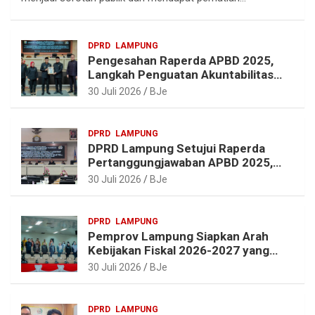
r
o
r
A
a
o
e
p
DPRD
LAMPUNG
m
k
s
p
Pengesahan Raperda APBD 2025,
t
Langkah Penguatan Akuntabilitas
dan Pembangunan Lampung
30 Juli 2026
BJe
DPRD
LAMPUNG
DPRD Lampung Setujui Raperda
Pertanggungjawaban APBD 2025,
Beri Sejumlah Rekomendasi
30 Juli 2026
BJe
Perbaikan
DPRD
LAMPUNG
Pemprov Lampung Siapkan Arah
Kebijakan Fiskal 2026-2027 yang
Realistis dan Berkelanjutan
30 Juli 2026
BJe
DPRD
LAMPUNG