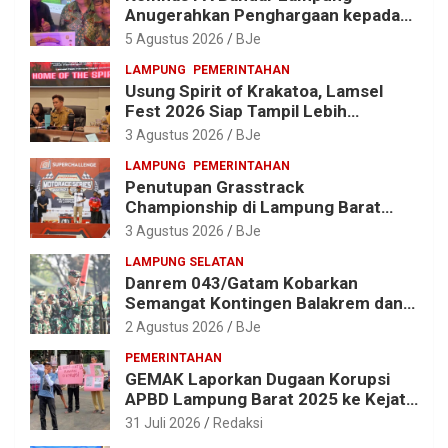
Anugerahkan Penghargaan kepada
Kombes Pol. Alfret Jacob Tilukay
5 Agustus 2026
BJe
LAMPUNG
PEMERINTAHAN
Usung Spirit of Krakatoa, Lamsel
Fest 2026 Siap Tampil Lebih
Spektakuler dengan Empat Event
3 Agustus 2026
BJe
Ikonik dan Deretan Artis Ibu Kota
LAMPUNG
PEMERINTAHAN
Penutupan Grasstrack
Championship di Lampung Barat
Meriah, Dihadiri Ribuan Penonton; Ini
3 Agustus 2026
BJe
Kata Bupati Parosil
LAMPUNG SELATAN
Danrem 043/Gatam Kobarkan
Semangat Kontingen Balakrem dan
Yonif 143/TWEJ di Pembukaan
2 Agustus 2026
BJe
Lomba Binsat HUT Ke-1 Kodam
PEMERINTAHAN
XXI/Radin Inten
GEMAK Laporkan Dugaan Korupsi
APBD Lampung Barat 2025 ke Kejati
Lampung, Soroti Proyek Jalan
31 Juli 2026
Redaksi
hingga Pengadaan Bibit Ikan