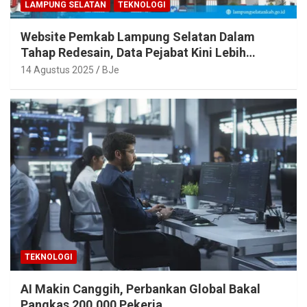
LAMPUNG SELATAN
TEKNOLOGI
Website Pemkab Lampung Selatan Dalam
Tahap Redesain, Data Pejabat Kini Lebih
Mudah Diakses
14 Agustus 2025
BJe
TEKNOLOGI
AI Makin Canggih, Perbankan Global Bakal
Pangkas 200.000 Pekerja