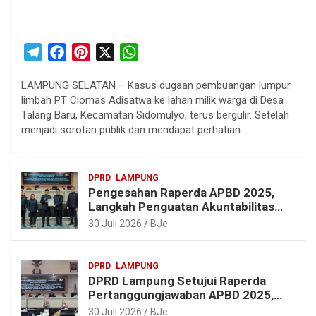
T
F
P
X
W
e
a
i
h
LAMPUNG SELATAN – Kasus dugaan pembuangan lumpur
l
c
n
a
limbah PT Ciomas Adisatwa ke lahan milik warga di Desa
e
e
t
t
Talang Baru, Kecamatan Sidomulyo, terus bergulir. Setelah
g
b
e
s
menjadi sorotan publik dan mendapat perhatian…
r
o
r
A
a
o
e
p
DPRD
LAMPUNG
m
k
s
p
Pengesahan Raperda APBD 2025,
t
Langkah Penguatan Akuntabilitas
dan Pembangunan Lampung
30 Juli 2026
BJe
DPRD
LAMPUNG
DPRD Lampung Setujui Raperda
Pertanggungjawaban APBD 2025,
Beri Sejumlah Rekomendasi
30 Juli 2026
BJe