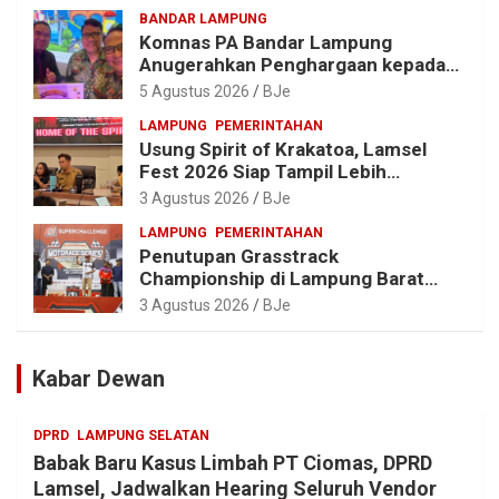
BANDAR LAMPUNG
Komnas PA Bandar Lampung
Anugerahkan Penghargaan kepada
Kombes Pol. Alfret Jacob Tilukay
5 Agustus 2026
BJe
LAMPUNG
PEMERINTAHAN
Usung Spirit of Krakatoa, Lamsel
Fest 2026 Siap Tampil Lebih
Spektakuler dengan Empat Event
3 Agustus 2026
BJe
Ikonik dan Deretan Artis Ibu Kota
LAMPUNG
PEMERINTAHAN
Penutupan Grasstrack
Championship di Lampung Barat
Meriah, Dihadiri Ribuan Penonton; Ini
3 Agustus 2026
BJe
Kata Bupati Parosil
Kabar Dewan
DPRD
LAMPUNG SELATAN
Babak Baru Kasus Limbah PT Ciomas, DPRD
Lamsel, Jadwalkan Hearing Seluruh Vendor