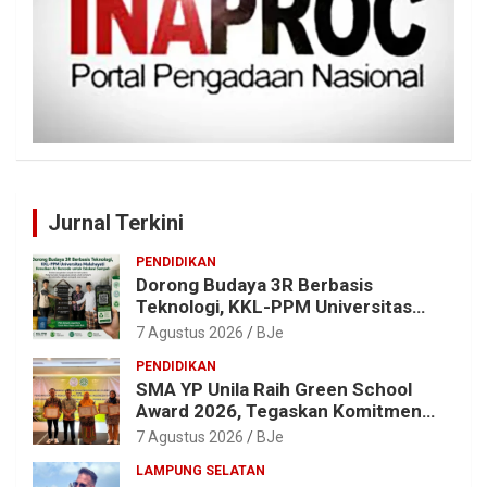
Jurnal Terkini
PENDIDIKAN
Dorong Budaya 3R Berbasis
Teknologi, KKL-PPM Universitas
Malahayati Kenalkan AI Barcode
7 Agustus 2026
BJe
untuk Edukasi Sampah
PENDIDIKAN
SMA YP Unila Raih Green School
Award 2026, Tegaskan Komitmen
Wujudkan Sekolah Ramah
7 Agustus 2026
BJe
Lingkungan
LAMPUNG SELATAN