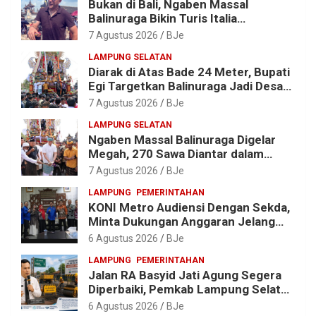
Bukan di Bali, Ngaben Massal
Balinuraga Bikin Turis Italia
Terpukau, Puluhan Ribu Orang Ikut
7 Agustus 2026
BJe
Menyaksikan
LAMPUNG SELATAN
Diarak di Atas Bade 24 Meter, Bupati
Egi Targetkan Balinuraga Jadi Desa
Wisata Budaya 2027
7 Agustus 2026
BJe
LAMPUNG SELATAN
Ngaben Massal Balinuraga Digelar
Megah, 270 Sawa Diantar dalam
Tradisi Suci yang Gerakkan Ekonomi
7 Agustus 2026
BJe
Warga
LAMPUNG
PEMERINTAHAN
KONI Metro Audiensi Dengan Sekda,
Minta Dukungan Anggaran Jelang
Porprov X Lampung
6 Agustus 2026
BJe
LAMPUNG
PEMERINTAHAN
Jalan RA Basyid Jati Agung Segera
Diperbaiki, Pemkab Lampung Selatan
Alokasikan Rp1,13 Miliar
6 Agustus 2026
BJe