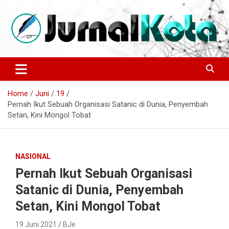
Skip
to
content
Sumber Berita Indonesia dan Internasional Terkini
JURNALKOTA.NET
Home
Juni
19
Pernah Ikut Sebuah Organisasi Satanic di Dunia, Penyembah
Setan, Kini Mongol Tobat
NASIONAL
Pernah Ikut Sebuah Organisasi
Satanic di Dunia, Penyembah
Setan, Kini Mongol Tobat
19 Juni 2021
BJe