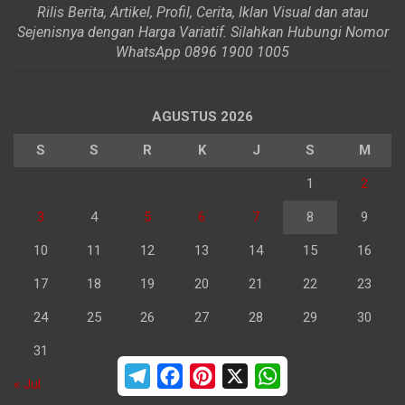
Rilis Berita, Artikel, Profil, Cerita, Iklan Visual dan atau
Sejenisnya dengan Harga Variatif. Silahkan Hubungi Nomor
WhatsApp 0896 1900 1005
AGUSTUS 2026
S
S
R
K
J
S
M
1
2
3
4
5
6
7
8
9
10
11
12
13
14
15
16
17
18
19
20
21
22
23
24
25
26
27
28
29
30
31
T
F
P
X
W
« Jul
e
a
i
h
l
c
n
a