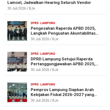
Lamsel, Jadwalkan Hearing Seluruh Vendor
30 Juli 2026
BJe
DPRD
LAMPUNG
Pengesahan Raperda APBD 2025,
Langkah Penguatan Akuntabilitas
dan Pembangunan Lampung
30 Juli 2026
BJe
DPRD
LAMPUNG
DPRD Lampung Setujui Raperda
Pertanggungjawaban APBD 2025,
Beri Sejumlah Rekomendasi
30 Juli 2026
BJe
Perbaikan
DPRD
LAMPUNG
Pemprov Lampung Siapkan Arah
Kebijakan Fiskal 2026-2027 yang
Realistis dan Berkelanjutan
30 Juli 2026
BJe