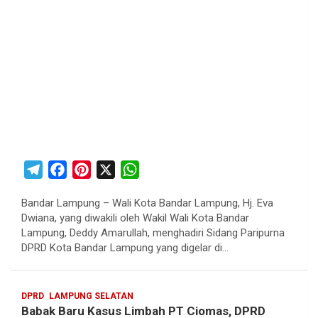
T
F
P
X
W
e
a
i
h
Bandar Lampung – Wali Kota Bandar Lampung, Hj. Eva
l
c
n
a
Dwiana, yang diwakili oleh Wakil Wali Kota Bandar
e
e
t
t
Lampung, Deddy Amarullah, menghadiri Sidang Paripurna
g
b
e
s
DPRD Kota Bandar Lampung yang digelar di…
r
o
r
A
a
o
e
p
DPRD
LAMPUNG SELATAN
m
k
s
p
Babak Baru Kasus Limbah PT Ciomas, DPRD
t