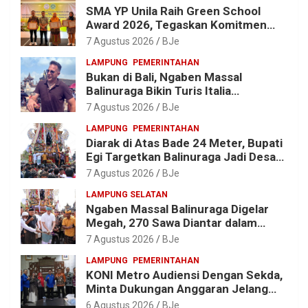
SMA YP Unila Raih Green School
Award 2026, Tegaskan Komitmen
Wujudkan Sekolah Ramah
7 Agustus 2026
BJe
Lingkungan
LAMPUNG
PEMERINTAHAN
Bukan di Bali, Ngaben Massal
Balinuraga Bikin Turis Italia
Terpukau, Puluhan Ribu Orang Ikut
7 Agustus 2026
BJe
Menyaksikan
LAMPUNG
PEMERINTAHAN
Diarak di Atas Bade 24 Meter, Bupati
Egi Targetkan Balinuraga Jadi Desa
Wisata Budaya 2027
7 Agustus 2026
BJe
LAMPUNG SELATAN
Ngaben Massal Balinuraga Digelar
Megah, 270 Sawa Diantar dalam
Tradisi Suci yang Gerakkan Ekonomi
7 Agustus 2026
BJe
Warga
LAMPUNG
PEMERINTAHAN
KONI Metro Audiensi Dengan Sekda,
Minta Dukungan Anggaran Jelang
Porprov X Lampung
6 Agustus 2026
BJe