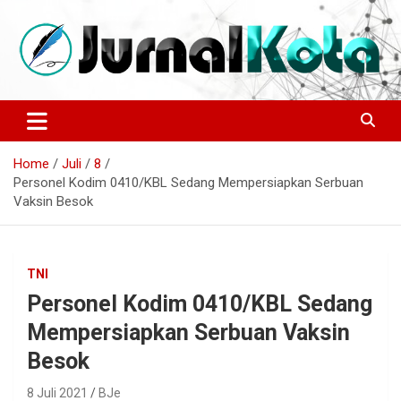
Skip
to
content
Sumber Berita Indonesia dan Internasional Terkini
JURNALKOTA.NET
Home
Juli
8
Personel Kodim 0410/KBL Sedang Mempersiapkan Serbuan
Vaksin Besok
TNI
Personel Kodim 0410/KBL Sedang
Mempersiapkan Serbuan Vaksin
Besok
8 Juli 2021
BJe