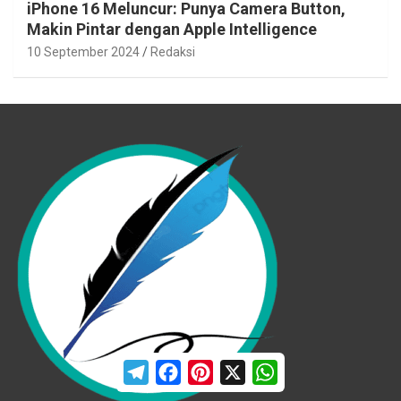
iPhone 16 Meluncur: Punya Camera Button,
Makin Pintar dengan Apple Intelligence
10 September 2024
Redaksi
T
F
P
X
W
e
a
i
h
l
c
n
a