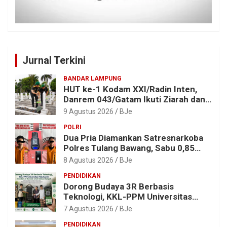
Jurnal Terkini
BANDAR LAMPUNG
HUT ke-1 Kodam XXI/Radin Inten,
Danrem 043/Gatam Ikuti Ziarah dan
Bakti Kesehatan
9 Agustus 2026
BJe
POLRI
Dua Pria Diamankan Satresnarkoba
Polres Tulang Bawang, Sabu 0,85
Gram dan Alat Hisap Disita
8 Agustus 2026
BJe
PENDIDIKAN
Dorong Budaya 3R Berbasis
Teknologi, KKL-PPM Universitas
Malahayati Kenalkan AI Barcode
7 Agustus 2026
BJe
untuk Edukasi Sampah
PENDIDIKAN