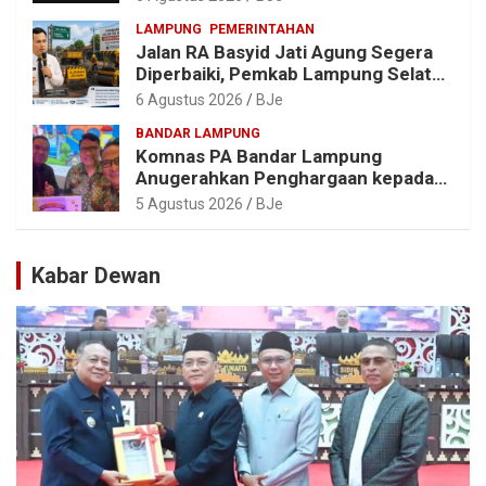
LAMPUNG
PEMERINTAHAN
Jalan RA Basyid Jati Agung Segera
Diperbaiki, Pemkab Lampung Selatan
Alokasikan Rp1,13 Miliar
6 Agustus 2026
BJe
BANDAR LAMPUNG
Komnas PA Bandar Lampung
Anugerahkan Penghargaan kepada
Kombes Pol. Alfret Jacob Tilukay
5 Agustus 2026
BJe
Kabar Dewan