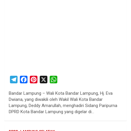
T
F
P
X
W
e
a
i
h
Bandar Lampung – Wali Kota Bandar Lampung, Hj. Eva
l
c
n
a
Dwiana, yang diwakili oleh Wakil Wali Kota Bandar
e
e
t
t
Lampung, Deddy Amarullah, menghadiri Sidang Paripurna
g
b
e
s
DPRD Kota Bandar Lampung yang digelar di…
r
o
r
A
a
o
e
p