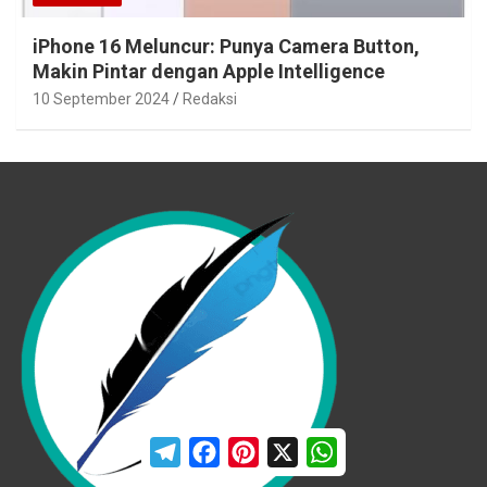
iPhone 16 Meluncur: Punya Camera Button,
Makin Pintar dengan Apple Intelligence
10 September 2024
Redaksi
T
F
P
X
W
e
a
i
h
l
c
n
a