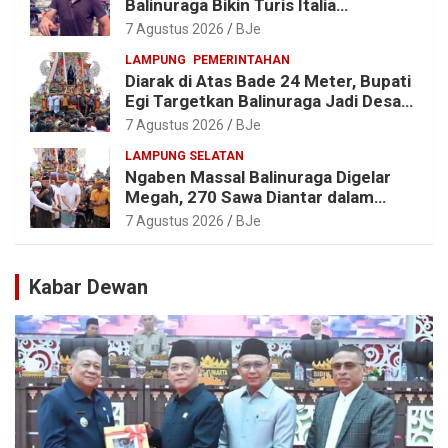
Balinuraga Bikin Turis Italia
Terpukau, Puluhan Ribu Orang Ikut
7 Agustus 2026
BJe
Menyaksikan
LAMPUNG
PEMERINTAHAN
Diarak di Atas Bade 24 Meter, Bupati
Egi Targetkan Balinuraga Jadi Desa
Wisata Budaya 2027
7 Agustus 2026
BJe
LAMPUNG SELATAN
Ngaben Massal Balinuraga Digelar
Megah, 270 Sawa Diantar dalam
Tradisi Suci yang Gerakkan Ekonomi
7 Agustus 2026
BJe
Warga
Kabar Dewan