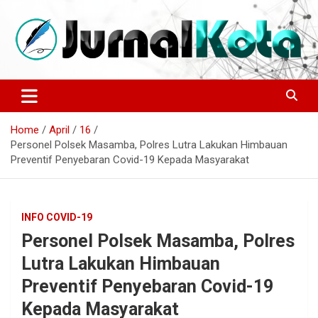
Skip
to
content
Sumber Berita Indonesia dan Internasional Terkini
JURNALKOTA.NET
Home
April
16
Personel Polsek Masamba, Polres Lutra Lakukan Himbauan
Preventif Penyebaran Covid-19 Kepada Masyarakat
INFO COVID-19
Personel Polsek Masamba, Polres
Lutra Lakukan Himbauan
Preventif Penyebaran Covid-19
Kepada Masyarakat