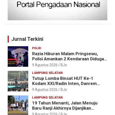
Jurnal Terkini
POLRI
Razia Hiburan Malam Pringsewu,
Polisi Amankan 2 Kendaraan Diduga
Bermasalah
9 Agustus 2026
BJe
LAMPUNG SELATAN
Tutup Lomba Binsat HUT Ke-1
Kodam XXI/Radin Inten, Danrem
043/Gatam Apresiasi Prestasi
9 Agustus 2026
BJe
Prajurit
LAMPUNG SELATAN
19 Tahun Menanti, Jalan Menuju
Baru Ranji Akhirnya Dijanjikan
Diperbaiki Tahun 2026
9 Agustus 2026
BJe