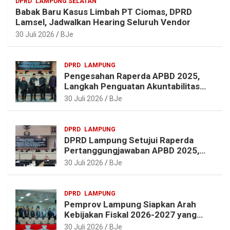
DPRD
LAMPUNG SELATAN
m
k
s
p
Babak Baru Kasus Limbah PT Ciomas, DPRD
t
Lamsel, Jadwalkan Hearing Seluruh Vendor
30 Juli 2026
BJe
DPRD
LAMPUNG
Pengesahan Raperda APBD 2025,
Langkah Penguatan Akuntabilitas
dan Pembangunan Lampung
30 Juli 2026
BJe
DPRD
LAMPUNG
DPRD Lampung Setujui Raperda
Pertanggungjawaban APBD 2025,
Beri Sejumlah Rekomendasi
30 Juli 2026
BJe
Perbaikan
DPRD
LAMPUNG
Pemprov Lampung Siapkan Arah
Kebijakan Fiskal 2026-2027 yang
Realistis dan Berkelanjutan
30 Juli 2026
BJe