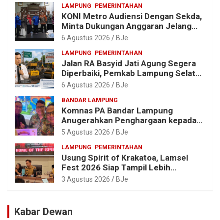
LAMPUNG
PEMERINTAHAN
KONI Metro Audiensi Dengan Sekda,
Minta Dukungan Anggaran Jelang
Porprov X Lampung
6 Agustus 2026
BJe
LAMPUNG
PEMERINTAHAN
Jalan RA Basyid Jati Agung Segera
Diperbaiki, Pemkab Lampung Selatan
Alokasikan Rp1,13 Miliar
6 Agustus 2026
BJe
BANDAR LAMPUNG
Komnas PA Bandar Lampung
Anugerahkan Penghargaan kepada
Kombes Pol. Alfret Jacob Tilukay
5 Agustus 2026
BJe
LAMPUNG
PEMERINTAHAN
Usung Spirit of Krakatoa, Lamsel
Fest 2026 Siap Tampil Lebih
Spektakuler dengan Empat Event
3 Agustus 2026
BJe
Ikonik dan Deretan Artis Ibu Kota
Kabar Dewan