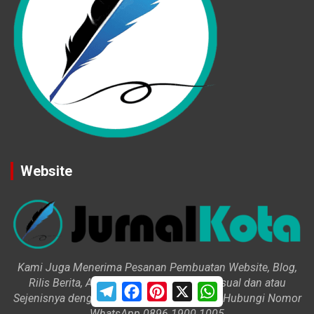
Website
Kami Juga Menerima Pesanan Pembuatan Website, Blog,
Rilis Berita, Artikel, Profil, Cerita, Iklan Visual dan atau
T
F
P
X
W
Sejenisnya dengan Harga Variatif. Silahkan Hubungi Nomor
e
a
i
h
l
c
n
a
WhatsApp 0896 1900 1005