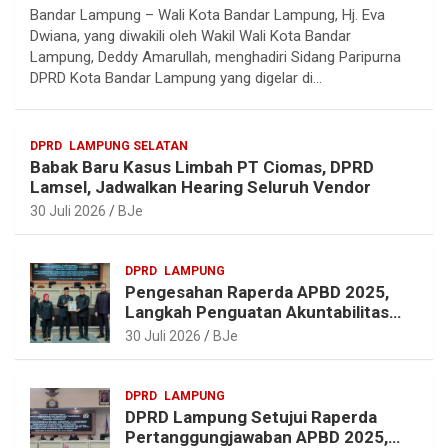
Bandar Lampung – Wali Kota Bandar Lampung, Hj. Eva
l
c
n
a
Dwiana, yang diwakili oleh Wakil Wali Kota Bandar
e
e
t
t
Lampung, Deddy Amarullah, menghadiri Sidang Paripurna
g
b
e
s
DPRD Kota Bandar Lampung yang digelar di…
r
o
r
A
a
o
e
p
DPRD
LAMPUNG SELATAN
m
k
s
p
Babak Baru Kasus Limbah PT Ciomas, DPRD
t
Lamsel, Jadwalkan Hearing Seluruh Vendor
30 Juli 2026
BJe
DPRD
LAMPUNG
Pengesahan Raperda APBD 2025,
Langkah Penguatan Akuntabilitas
dan Pembangunan Lampung
30 Juli 2026
BJe
DPRD
LAMPUNG
DPRD Lampung Setujui Raperda
Pertanggungjawaban APBD 2025,