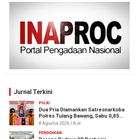
Jurnal Terkini
POLRI
Dua Pria Diamankan Satresnarkoba
Polres Tulang Bawang, Sabu 0,85
Gram dan Alat Hisap Disita
8 Agustus 2026
BJe
PENDIDIKAN