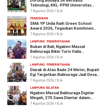
Dorong Budaya 3R Berbasis
Teknologi, KKL-PPM Universitas
Malahayati Kenalkan AI Barcode
7 Agustus 2026
BJe
untuk Edukasi Sampah
PENDIDIKAN
SMA YP Unila Raih Green School
Award 2026, Tegaskan Komitmen
Wujudkan Sekolah Ramah
7 Agustus 2026
BJe
Lingkungan
LAMPUNG
PEMERINTAHAN
Bukan di Bali, Ngaben Massal
Balinuraga Bikin Turis Italia
Terpukau, Puluhan Ribu Orang Ikut
7 Agustus 2026
BJe
Menyaksikan
LAMPUNG
PEMERINTAHAN
Diarak di Atas Bade 24 Meter, Bupati
Egi Targetkan Balinuraga Jadi Desa
Wisata Budaya 2027
7 Agustus 2026
BJe
LAMPUNG SELATAN
Ngaben Massal Balinuraga Digelar
Megah, 270 Sawa Diantar dalam
Tradisi Suci yang Gerakkan Ekonomi
7 Agustus 2026
BJe
Warga