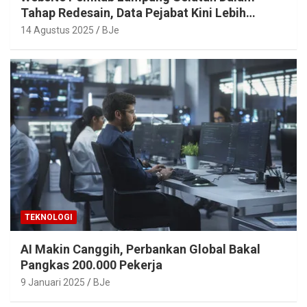
Tahap Redesain, Data Pejabat Kini Lebih
Mudah Diakses
14 Agustus 2025
BJe
TEKNOLOGI
AI Makin Canggih, Perbankan Global Bakal
Pangkas 200.000 Pekerja
9 Januari 2025
BJe