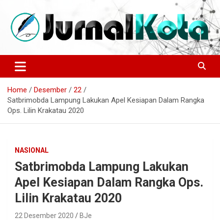
Skip
to
content
Sumber Berita Indonesia dan Internasional Terkini
JURNALKOTA.NET
Home
Desember
22
Satbrimobda Lampung Lakukan Apel Kesiapan Dalam Rangka
Ops. Lilin Krakatau 2020
NASIONAL
Satbrimobda Lampung Lakukan
Apel Kesiapan Dalam Rangka Ops.
Lilin Krakatau 2020
22 Desember 2020
BJe