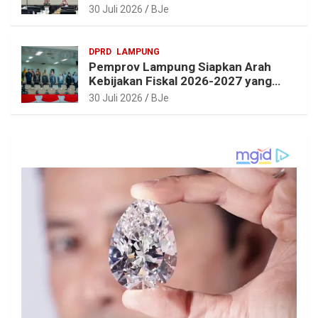
Beri Sejumlah Rekomendasi
30 Juli 2026
BJe
Perbaikan
DPRD
LAMPUNG
Pemprov Lampung Siapkan Arah
Kebijakan Fiskal 2026-2027 yang
Realistis dan Berkelanjutan
30 Juli 2026
BJe