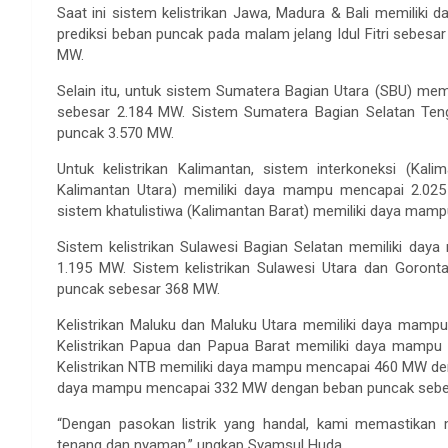
Saat ini sistem kelistrikan Jawa, Madura & Bali memili
prediksi beban puncak pada malam jelang Idul Fitri sebesa
MW.
Selain itu, untuk sistem Sumatera Bagian Utara (SBU) m
sebesar 2.184 MW. Sistem Sumatera Bagian Selatan Te
puncak 3.570 MW.
Untuk kelistrikan Kalimantan, sistem interkoneksi (Kal
Kalimantan Utara) memiliki daya mampu mencapai 2.0
sistem khatulistiwa (Kalimantan Barat) memiliki daya m
Sistem kelistrikan Sulawesi Bagian Selatan memiliki d
1.195 MW. Sistem kelistrikan Sulawesi Utara dan Goro
puncak sebesar 368 MW.
Kelistrikan Maluku dan Maluku Utara memiliki daya ma
Kelistrikan Papua dan Papua Barat memiliki daya mam
Kelistrikan NTB memiliki daya mampu mencapai 460 MW den
daya mampu mencapai 332 MW dengan beban puncak sebe
“Dengan pasokan listrik yang handal, kami memastikan
tenang dan nyaman,” ungkap Syamsul Huda.