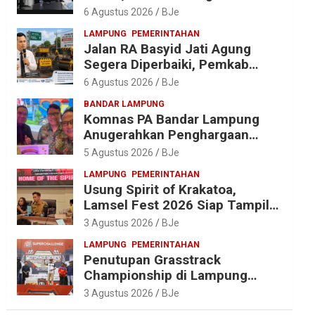
Anggaran Jelang Porprov X
6 Agustus 2026
BJe
Lampung
LAMPUNG
PEMERINTAHAN
Jalan RA Basyid Jati Agung
Segera Diperbaiki, Pemkab
Lampung Selatan Alokasikan
6 Agustus 2026
BJe
Rp1,13 Miliar
BANDAR LAMPUNG
Komnas PA Bandar Lampung
Anugerahkan Penghargaan
kepada Kombes Pol. Alfret
5 Agustus 2026
BJe
Jacob Tilukay
LAMPUNG
PEMERINTAHAN
Usung Spirit of Krakatoa,
Lamsel Fest 2026 Siap Tampil
Lebih Spektakuler dengan
3 Agustus 2026
BJe
Empat Event Ikonik dan Deretan
LAMPUNG
PEMERINTAHAN
Artis Ibu Kota
Penutupan Grasstrack
Championship di Lampung
Barat Meriah, Dihadiri Ribuan
3 Agustus 2026
BJe
Penonton; Ini Kata Bupati