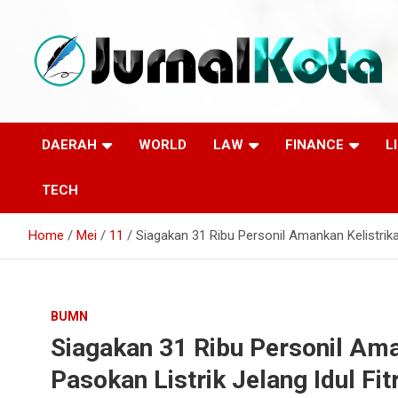
Skip
to
content
Sumber Berita Indonesia dan Internasional Terkini
JURNALKOTA.NET
DAERAH
WORLD
LAW
FINANCE
L
TECH
Home
Mei
11
Siagakan 31 Ribu Personil Amankan Kelistrikan
BUMN
Siagakan 31 Ribu Personil Ama
Pasokan Listrik Jelang Idul Fit