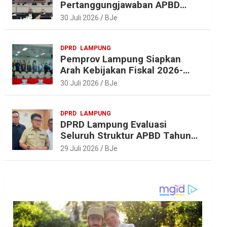
Pertanggungjawaban APBD
2025, Beri Sejumlah
30 Juli 2026
BJe
Rekomendasi Perbaikan
DPRD
LAMPUNG
Pemprov Lampung Siapkan
Arah Kebijakan Fiskal 2026-
2027 yang Realistis dan
30 Juli 2026
BJe
Berkelanjutan
DPRD
LAMPUNG
DPRD Lampung Evaluasi
Seluruh Struktur APBD Tahun
2027
29 Juli 2026
BJe