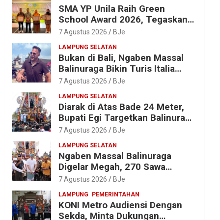
SMA YP Unila Raih Green
School Award 2026, Tegaskan
Komitmen Wujudkan Sekolah
7 Agustus 2026
BJe
Ramah Lingkungan
LAMPUNG SELATAN
Bukan di Bali, Ngaben Massal
Balinuraga Bikin Turis Italia
Terpukau, Puluhan Ribu Orang
7 Agustus 2026
BJe
Ikut Menyaksikan
LAMPUNG SELATAN
Diarak di Atas Bade 24 Meter,
Bupati Egi Targetkan Balinuraga
Jadi Desa Wisata Budaya 2027
7 Agustus 2026
BJe
LAMPUNG SELATAN
Ngaben Massal Balinuraga
Digelar Megah, 270 Sawa
Diantar dalam Tradisi Suci yang
7 Agustus 2026
BJe
Gerakkan Ekonomi Warga
LAMPUNG
PEMERINTAHAN
KONI Metro Audiensi Dengan
Sekda, Minta Dukungan