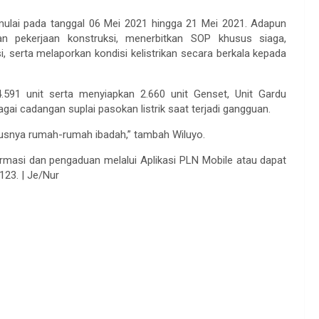
imulai pada tanggal 06 Mei 2021 hingga 21 Mei 2021. Adapun
 pekerjaan konstruksi, menerbitkan SOP khusus siaga,
i, serta melaporkan kondisi kelistrikan secara berkala kepada
.591 unit serta menyiapkan 2.660 unit Genset, Unit Gardu
gai cadangan suplai pasokan listrik saat terjadi gangguan.
susnya rumah-rumah ibadah,” tambah Wiluyo.
masi dan pengaduan melalui Aplikasi PLN Mobile atau dapat
23. | Je/Nur