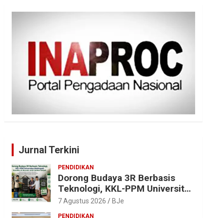
Jurnal Terkini
PENDIDIKAN
Dorong Budaya 3R Berbasis
Teknologi, KKL-PPM Universitas
Malahayati Kenalkan AI Barcode
7 Agustus 2026
BJe
untuk Edukasi Sampah
PENDIDIKAN