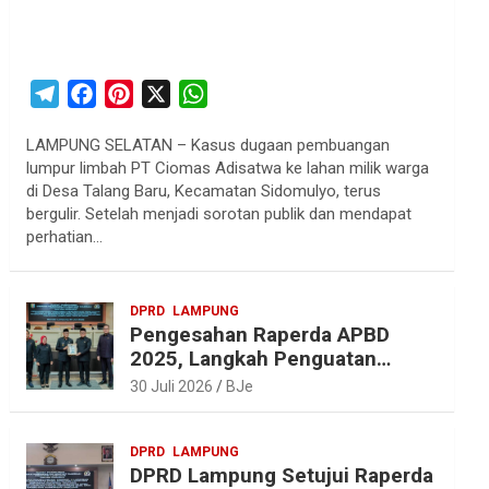
T
F
P
X
W
e
a
i
h
LAMPUNG SELATAN – Kasus dugaan pembuangan
l
c
n
a
lumpur limbah PT Ciomas Adisatwa ke lahan milik warga
e
e
t
t
di Desa Talang Baru, Kecamatan Sidomulyo, terus
g
b
e
s
bergulir. Setelah menjadi sorotan publik dan mendapat
r
o
r
A
perhatian…
a
o
e
p
m
k
s
p
DPRD
LAMPUNG
t
Pengesahan Raperda APBD
2025, Langkah Penguatan
Akuntabilitas dan
30 Juli 2026
BJe
Pembangunan Lampung
DPRD
LAMPUNG
DPRD Lampung Setujui Raperda