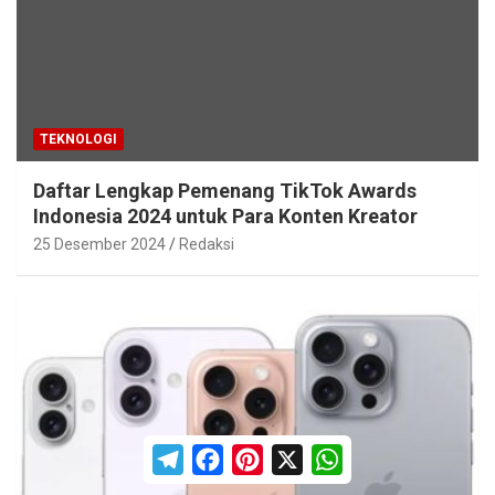
TEKNOLOGI
Daftar Lengkap Pemenang TikTok Awards
Indonesia 2024 untuk Para Konten Kreator
25 Desember 2024
Redaksi
T
F
P
X
W
e
a
i
h
l
c
n
a