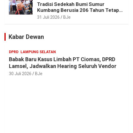
Tradisi Sedekah Bumi Sumur
Kumbang Berusia 206 Tahun Tetap
Lestari, Bupati Egi Ajak Generasi
31 Juli 2026
BJe
Muda Jaga Warisan Leluhur
Kabar Dewan
DPRD
LAMPUNG SELATAN
Babak Baru Kasus Limbah PT Ciomas, DPRD
Lamsel, Jadwalkan Hearing Seluruh Vendor
30 Juli 2026
BJe