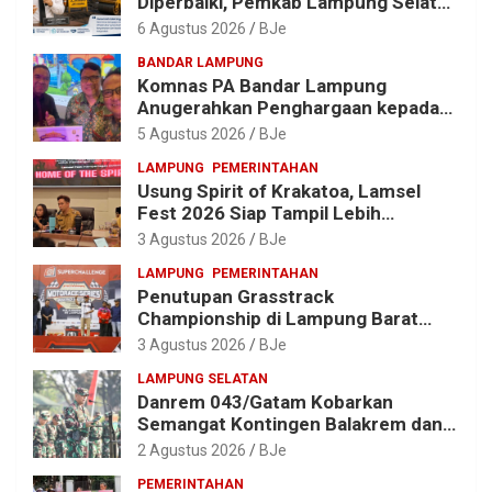
Diperbaiki, Pemkab Lampung Selatan
Alokasikan Rp1,13 Miliar
6 Agustus 2026
BJe
BANDAR LAMPUNG
Komnas PA Bandar Lampung
Anugerahkan Penghargaan kepada
Kombes Pol. Alfret Jacob Tilukay
5 Agustus 2026
BJe
LAMPUNG
PEMERINTAHAN
Usung Spirit of Krakatoa, Lamsel
Fest 2026 Siap Tampil Lebih
Spektakuler dengan Empat Event
3 Agustus 2026
BJe
Ikonik dan Deretan Artis Ibu Kota
LAMPUNG
PEMERINTAHAN
Penutupan Grasstrack
Championship di Lampung Barat
Meriah, Dihadiri Ribuan Penonton; Ini
3 Agustus 2026
BJe
Kata Bupati Parosil
LAMPUNG SELATAN
Danrem 043/Gatam Kobarkan
Semangat Kontingen Balakrem dan
Yonif 143/TWEJ di Pembukaan
2 Agustus 2026
BJe
Lomba Binsat HUT Ke-1 Kodam
PEMERINTAHAN
XXI/Radin Inten