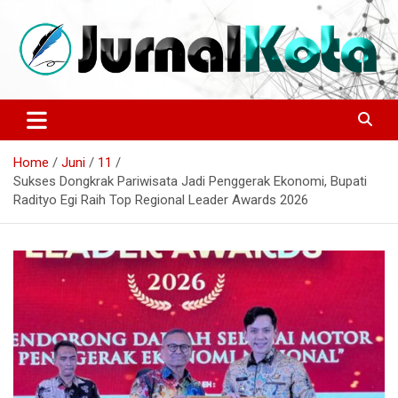
Skip
to
content
Sumber Berita Indonesia dan Internasional Terkini
JURNALKOTA.NET
Home
Juni
11
Sukses Dongkrak Pariwisata Jadi Penggerak Ekonomi, Bupati
Radityo Egi Raih Top Regional Leader Awards 2026