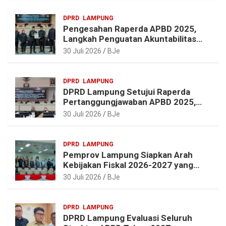
a
o
e
p
DPRD
LAMPUNG
m
k
s
p
Pengesahan Raperda APBD 2025,
t
Langkah Penguatan Akuntabilitas
dan Pembangunan Lampung
30 Juli 2026
BJe
DPRD
LAMPUNG
DPRD Lampung Setujui Raperda
Pertanggungjawaban APBD 2025,
Beri Sejumlah Rekomendasi
30 Juli 2026
BJe
Perbaikan
DPRD
LAMPUNG
Pemprov Lampung Siapkan Arah
Kebijakan Fiskal 2026-2027 yang
Realistis dan Berkelanjutan
30 Juli 2026
BJe
DPRD
LAMPUNG
DPRD Lampung Evaluasi Seluruh