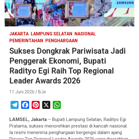
JAKARTA
LAMPUNG SELATAN
NASIONAL
PEMERINTAHAN
PENGHARGAAN
Sukses Dongkrak Pariwisata Jadi
Penggerak Ekonomi, Bupati
Radityo Egi Raih Top Regional
Leader Awards 2026
11 Juni 2026
BJe
T
F
P
X
W
e
a
i
h
LAMSEL, Jakarta
– Bupati Lampung Selatan, Radityo Egi
l
c
n
a
Pratama, sukses menorehkan prestasi di kancah nasional.
e
e
t
t
Ia resmi menerima penghargaan bergengsi dalam ajang
g
b
e
s
Disway Top Regional Leader Awards 2026 yang diserahkan