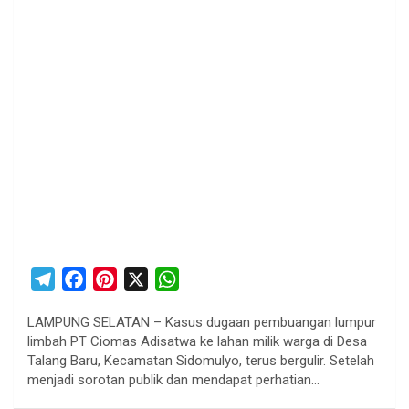
T
F
P
X
W
e
a
i
h
LAMPUNG SELATAN – Kasus dugaan pembuangan lumpur
l
c
n
a
limbah PT Ciomas Adisatwa ke lahan milik warga di Desa
e
e
t
t
Talang Baru, Kecamatan Sidomulyo, terus bergulir. Setelah
g
b
e
s
menjadi sorotan publik dan mendapat perhatian…
r
o
r
A