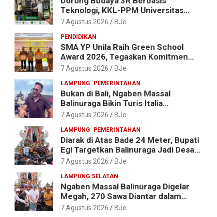
Dorong Budaya 3R Berbasis
Teknologi, KKL-PPM Universitas
Malahayati Kenalkan AI Barcode
7 Agustus 2026
BJe
untuk Edukasi Sampah
PENDIDIKAN
SMA YP Unila Raih Green School
Award 2026, Tegaskan Komitmen
Wujudkan Sekolah Ramah
7 Agustus 2026
BJe
Lingkungan
LAMPUNG
PEMERINTAHAN
Bukan di Bali, Ngaben Massal
Balinuraga Bikin Turis Italia
Terpukau, Puluhan Ribu Orang Ikut
7 Agustus 2026
BJe
Menyaksikan
LAMPUNG
PEMERINTAHAN
Diarak di Atas Bade 24 Meter, Bupati
Egi Targetkan Balinuraga Jadi Desa
Wisata Budaya 2027
7 Agustus 2026
BJe
LAMPUNG SELATAN
Ngaben Massal Balinuraga Digelar
Megah, 270 Sawa Diantar dalam
Tradisi Suci yang Gerakkan Ekonomi
7 Agustus 2026
BJe
Warga