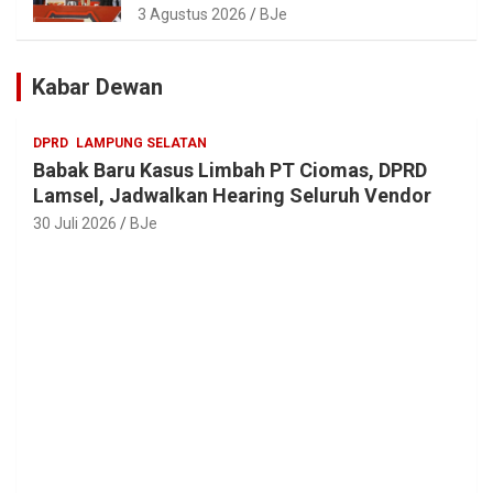
Meriah, Dihadiri Ribuan Penonton; Ini
3 Agustus 2026
BJe
Kata Bupati Parosil
Kabar Dewan
DPRD
LAMPUNG SELATAN
Babak Baru Kasus Limbah PT Ciomas, DPRD
Lamsel, Jadwalkan Hearing Seluruh Vendor
30 Juli 2026
BJe