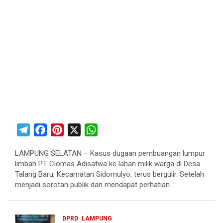
T
F
P
X
W
e
a
i
h
LAMPUNG SELATAN – Kasus dugaan pembuangan lumpur
l
c
n
a
limbah PT Ciomas Adisatwa ke lahan milik warga di Desa
e
e
t
t
Talang Baru, Kecamatan Sidomulyo, terus bergulir. Setelah
g
b
e
s
menjadi sorotan publik dan mendapat perhatian…
r
o
r
A
a
o
e
p
DPRD
LAMPUNG
m
k
s
p