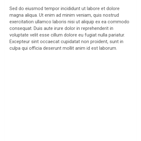
e
a
i
h
Sed do eiusmod tempor incididunt ut labore et dolore
l
c
n
a
magna aliqua. Ut enim ad minim veniam, quis nostrud
e
e
t
t
exercitation ullamco laboris nisi ut aliquip ex ea commodo
g
b
e
s
consequat. Duis aute irure dolor in reprehenderit in
r
o
r
A
voluptate velit esse cillum dolore eu fugiat nulla pariatur.
Excepteur sint occaecat cupidatat non proident, sunt in
a
o
e
p
culpa qui officia deserunt mollit anim id est laborum.
m
k
s
p
t