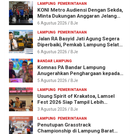
LAMPUNG
PEMERINTAHAN
KONI Metro Audiensi Dengan Sekda,
Minta Dukungan Anggaran Jelang
Porprov X Lampung
6 Agustus 2026
BJe
LAMPUNG
PEMERINTAHAN
Jalan RA Basyid Jati Agung Segera
Diperbaiki, Pemkab Lampung Selatan
Alokasikan Rp1,13 Miliar
6 Agustus 2026
BJe
BANDAR LAMPUNG
Komnas PA Bandar Lampung
Anugerahkan Penghargaan kepada
Kombes Pol. Alfret Jacob Tilukay
5 Agustus 2026
BJe
LAMPUNG
PEMERINTAHAN
Usung Spirit of Krakatoa, Lamsel
Fest 2026 Siap Tampil Lebih
Spektakuler dengan Empat Event
3 Agustus 2026
BJe
Ikonik dan Deretan Artis Ibu Kota
LAMPUNG
PEMERINTAHAN
Penutupan Grasstrack
Championship di Lampung Barat