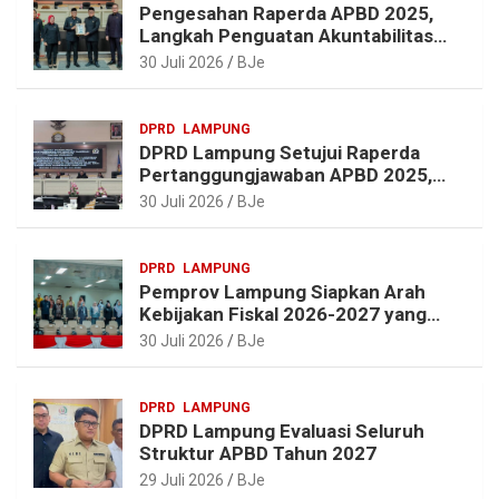
Pengesahan Raperda APBD 2025,
t
Langkah Penguatan Akuntabilitas
dan Pembangunan Lampung
30 Juli 2026
BJe
DPRD
LAMPUNG
DPRD Lampung Setujui Raperda
Pertanggungjawaban APBD 2025,
Beri Sejumlah Rekomendasi
30 Juli 2026
BJe
Perbaikan
DPRD
LAMPUNG
Pemprov Lampung Siapkan Arah
Kebijakan Fiskal 2026-2027 yang
Realistis dan Berkelanjutan
30 Juli 2026
BJe
DPRD
LAMPUNG
DPRD Lampung Evaluasi Seluruh
Struktur APBD Tahun 2027
29 Juli 2026
BJe