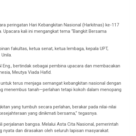
a peringatan Hari Kebangkitan Nasional (Harkitnas) ke-117
la. Upacara kali ini mengangkat tema “Bangkit Bersama
mpinan fakultas, ketua senat, ketua lembaga, kepala UPT,
Unila.
 ASEAN Eng., bertindak sebagai pembina upacara dan membacakan
nesia, Meutya Viada Hafid.
untuk terus menjaga semangat kebangkitan nasional dengan
 yang menembus tanah—perlahan tetapi kokoh dalam menopang
itan yang tumbuh secara perlahan, berakar pada nilai-nilai
kesejahteraan yang dinikmati bersama,” tegasnya.
perjalanan bangsa. Melalui Asta Cita Nasional, pemerintah
ata dan dirasakan oleh seluruh lapisan masyarakat.