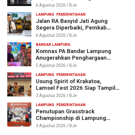
Anggaran Jelang Porprov X
6 Agustus 2026
BJe
Lampung
LAMPUNG
PEMERINTAHAN
Jalan RA Basyid Jati Agung
Segera Diperbaiki, Pemkab
Lampung Selatan Alokasikan
6 Agustus 2026
BJe
Rp1,13 Miliar
BANDAR LAMPUNG
Komnas PA Bandar Lampung
Anugerahkan Penghargaan
kepada Kombes Pol. Alfret
5 Agustus 2026
BJe
Jacob Tilukay
LAMPUNG
PEMERINTAHAN
Usung Spirit of Krakatoa,
Lamsel Fest 2026 Siap Tampil
Lebih Spektakuler dengan
3 Agustus 2026
BJe
Empat Event Ikonik dan Deretan
LAMPUNG
PEMERINTAHAN
Artis Ibu Kota
Penutupan Grasstrack
Championship di Lampung
Barat Meriah, Dihadiri Ribuan
3 Agustus 2026
BJe
Penonton; Ini Kata Bupati