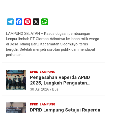
T
F
P
X
W
e
a
i
h
LAMPUNG SELATAN – Kasus dugaan pembuangan
l
c
n
a
lumpur limbah PT Ciomas Adisatwa ke lahan milik warga
e
e
t
t
di Desa Talang Baru, Kecamatan Sidomulyo, terus
g
b
e
s
bergulir. Setelah menjadi sorotan publik dan mendapat
r
o
r
A
perhatian…
a
o
e
p
m
k
s
p
DPRD
LAMPUNG
t
Pengesahan Raperda APBD
2025, Langkah Penguatan
Akuntabilitas dan
30 Juli 2026
BJe
Pembangunan Lampung
DPRD
LAMPUNG
DPRD Lampung Setujui Raperda