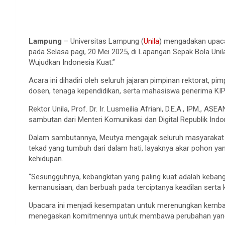
Lampung
– Universitas Lampung (
Unila
) mengadakan upacar
pada Selasa pagi, 20 Mei 2025, di Lapangan Sepak Bola Uni
Wujudkan Indonesia Kuat.”
Acara ini dihadiri oleh seluruh jajaran pimpinan rektorat, pi
dosen, tenaga kependidikan, serta mahasiswa penerima KIP 
Rektor Unila, Prof. Dr. Ir. Lusmeilia Afriani, D.E.A., IPM.,
sambutan dari Menteri Komunikasi dan Digital Republik Indo
Dalam sambutannya, Meutya mengajak seluruh masyarakat 
tekad yang tumbuh dari dalam hati, layaknya akar pohon
kehidupan.
“Sesungguhnya, kebangkitan yang paling kuat adalah kebangk
kemanusiaan, dan berbuah pada terciptanya keadilan serta 
Upacara ini menjadi kesempatan untuk merenungkan kembali 
menegaskan komitmennya untuk membawa perubahan yang ny