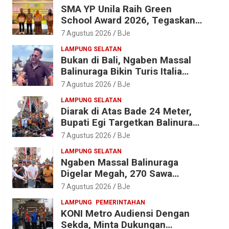
SMA YP Unila Raih Green
School Award 2026, Tegaskan
Komitmen Wujudkan Sekolah
7 Agustus 2026
BJe
Ramah Lingkungan
LAMPUNG SELATAN
Bukan di Bali, Ngaben Massal
Balinuraga Bikin Turis Italia
Terpukau, Puluhan Ribu Orang
7 Agustus 2026
BJe
Ikut Menyaksikan
LAMPUNG SELATAN
Diarak di Atas Bade 24 Meter,
Bupati Egi Targetkan Balinuraga
Jadi Desa Wisata Budaya 2027
7 Agustus 2026
BJe
LAMPUNG SELATAN
Ngaben Massal Balinuraga
Digelar Megah, 270 Sawa
Diantar dalam Tradisi Suci yang
7 Agustus 2026
BJe
Gerakkan Ekonomi Warga
LAMPUNG
PEMERINTAHAN
KONI Metro Audiensi Dengan
Sekda, Minta Dukungan