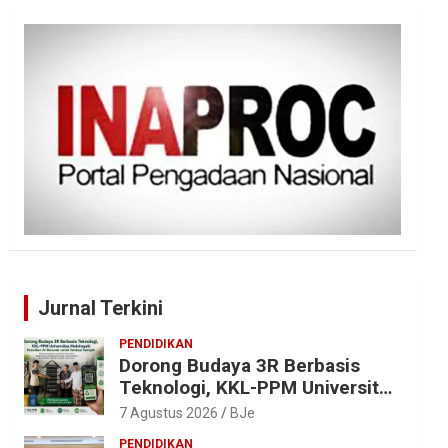
Jurnal Terkini
PENDIDIKAN
Dorong Budaya 3R Berbasis
Teknologi, KKL-PPM Universitas
Malahayati Kenalkan AI Barcode
7 Agustus 2026
BJe
untuk Edukasi Sampah
PENDIDIKAN