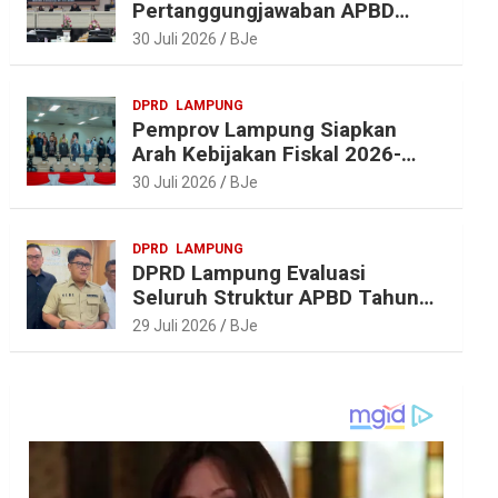
Pertanggungjawaban APBD
2025, Beri Sejumlah
30 Juli 2026
BJe
Rekomendasi Perbaikan
DPRD
LAMPUNG
Pemprov Lampung Siapkan
Arah Kebijakan Fiskal 2026-
2027 yang Realistis dan
30 Juli 2026
BJe
Berkelanjutan
DPRD
LAMPUNG
DPRD Lampung Evaluasi
Seluruh Struktur APBD Tahun
2027
29 Juli 2026
BJe